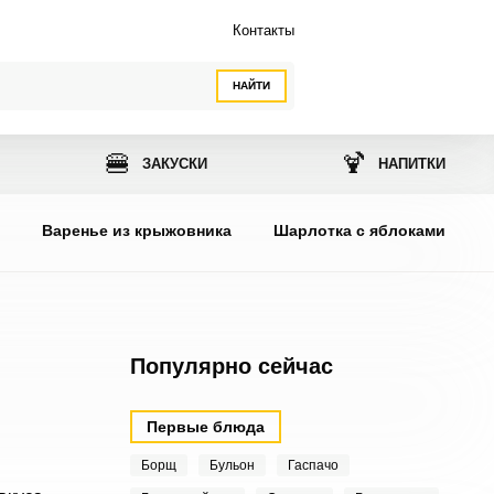
Контакты
НАЙТИ
🍔
🍹
ЗАКУСКИ
НАПИТКИ
ы
Варенье из крыжовника
Шарлотка с яблоками
Популярно сейчас
Первые блюда
Борщ
Бульон
Гаспачо