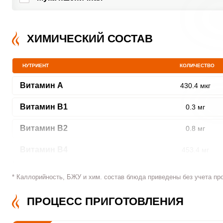
ХИМИЧЕСКИЙ СОСТАВ
НУТРИЕНТ
КОЛИЧЕСТВО
Витамин A
430.4 мкг
Витамин В1
0.3 мг
Витамин В2
0.8 мг
Витамин В4
453.4 мг
Витамин В5
2.9 мг
* Каллорийность, БЖУ и хим. состав блюда приведены без учета пр
Витамин В6
0.5 мг
ПРОЦЕСС ПРИГОТОВЛЕНИЯ
Витамин В9
49 мкг