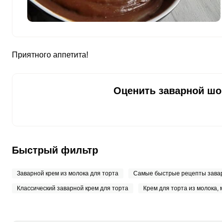
Медь
1941.1 мкг
Никель
1.7 мкг
Приятного аппетита!
Рубидий
0
Селен
55.2 мкг
Оценить заварной шо
Фтор
200.6 мкг
Хром
8.3 мкг
Цинк
5.1 мг
Быстрый фильтр
Бор
27.8 мкг
Заварной крем из молока для торта
Самые быстрые рецепты завар
Ванадий
67.5 мкг
Классический заварной крем для торта
Крем для торта из молока, 
Молибден
40.6 мкг