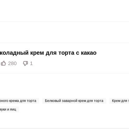
1000 мкг
40.5
38.
200 мкг
0.2
0.
200 мкг
0
0
55 мкг
20.9
20.
коладный крем для торта с какао
4000 мкг
1
1
280
1
50 мкг
3.5
3.
12 мг
8.8
8.
1200 мкг
0.5
0.
ного крема для торта
Белковый заварной крем для торта
Крем для 
20 мкг
70.5
67.
муки и яиц
70 мкг
12.1
11.