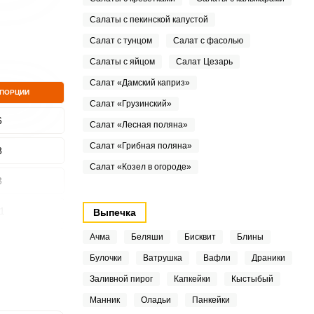
Салаты с пекинской капустой
Салат с тунцом
Салат с фасолью
Салаты с яйцом
Салат Цезарь
Салат «Дамский каприз»
 ПОРЦИИ
Салат «Грузинский»
6
Салат «Лесная поляна»
Салат «Грибная поляна»
8
Салат «Козел в огороде»
3
1
Выпечка
Ачма
Беляши
Бисквит
Блины
8
Булочки
Ватрушка
Вафли
Драники
7
Заливной пирог
Капкейки
Кыстыбый
Манник
Оладьи
Панкейки
5