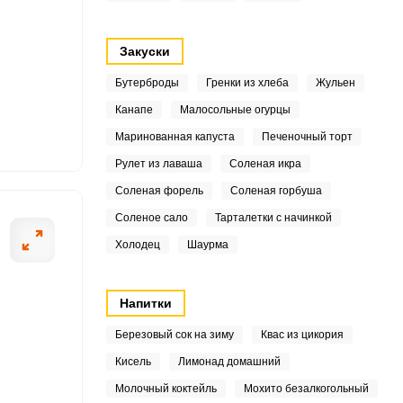
7
5
Закуски
9
Бутерброды
Гренки из хлеба
Жульен
Канапе
Малосольные огурцы
8
ОТПРАВИТЬ СООБЩЕНИЕ
Маринованная капуста
Печеночный торт
5
Рулет из лаваша
Соленая икра
Соленая форель
Соленая горбуша
3
Соленое сало
Тарталетки с начинкой
 какао? Соединяем
Яйца разбиваем 
5
Холодец
Шаурма
у до кипения,
6
Напитки
4
Березовый сок на зиму
Квас из цикория
Кисель
Лимонад домашний
Молочный коктейль
Мохито безалкогольный
3