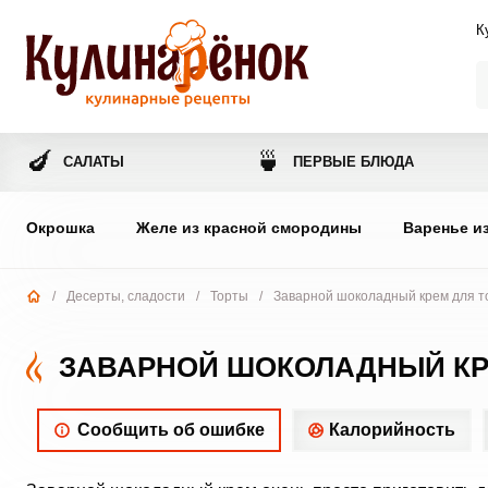
К
🍆
🍵
САЛАТЫ
ПЕРВЫЕ БЛЮДА
Окрошка
Желе из красной смородины
Варенье и
/
Десерты, сладости
/
Торты
/
Заварной шоколадный крем для то
ЗАВАРНОЙ ШОКОЛАДНЫЙ КРЕ
Сообщить об ошибке
Калорийность