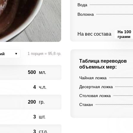
Вода
Волокна
На 100
На вес состава
грамм
ий
1 порция = 95,8 гр.
Таблица переводов
объемных мер:
500
мл.
Чайная ложка
Десертная ложка
4
ч.л.
Столовая ложка
200
гр.
Стакан
3
шт.
3
ст.л.