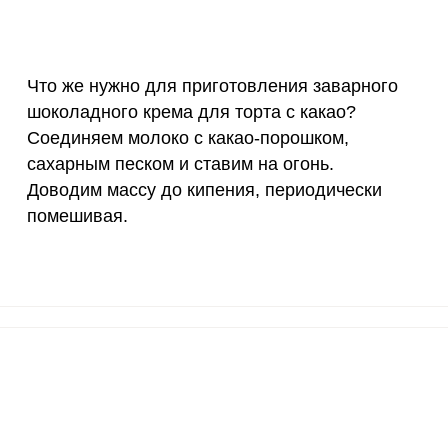
3 мкг
6
5.
90 мкг
0
0
Что же нужно для приготовления заварного
шоколадного крема для торта с какао?
10 мкг
7.6
7.
Соединяем молоко с какао-порошком,
15 мг
3.1
3
сахарным песком и ставим на огонь.
Доводим массу до кипения, периодически
50 мг
14.6
13.
помешивая.
ВХОД НА САЙТ
РЕГИСТРАЦИЯ
120 мкг
0.1
0.
е
20 мг
11.2
10.
Войдите
с помощью социальных сетей:
2500 мг
7.5
7.
1000 мг
3.3
3.
или
30 мг
2.1
2