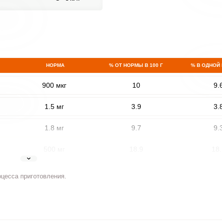
НОРМА
% ОТ НОРМЫ В 100 Г
% В ОДНОЙ
900 мкг
10
9.
1.5 мг
3.9
3.
1.8 мг
9.7
9.
500 мг
18.9
18.
5 мг
12.3
11.
оцесса приготовления.
2 мг
4.9
4.
400 мкг
2.6
2.