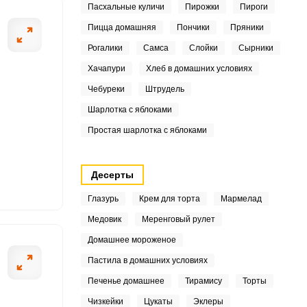
Пасхальные куличи
Пирожки
Пироги
7
Пицца домашняя
Пончики
Пряники
Рогалики
Самса
Слойки
Сырники
ШАГ
Хачапури
Хлеб в домашних условиях
3
2 ИЗ 3
Чебуреки
Штрудель
Шарлотка с яблоками
Простая шарлотка с яблоками
9
1
Десерты
7
Глазурь
Крем для торта
Мармелад
Медовик
Меренговый рулет
2
Домашнее мороженое
2
Пастила в домашних условиях
Печенье домашнее
Тирамису
Торты
Чизкейки
Цукаты
Эклеры