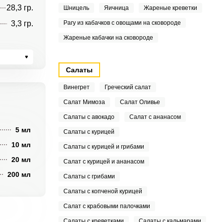
28,3 гр.
Шницель
Яичница
Жареные креветки
3,3 гр.
Рагу из кабачков с овощами на сковороде
Жареные кабачки на сковороде
Салаты
Винегрет
Греческий салат
Салат Мимоза
Салат Оливье
Салаты с авокадо
Салат с ананасом
5 мл
Салаты с курицей
10 мл
Салаты с курицей и грибами
20 мл
Салат с курицей и ананасом
200 мл
Салаты с грибами
Салаты с копченой курицей
Салат с крабовыми палочками
Салаты с креветками
Салаты с кальмарами