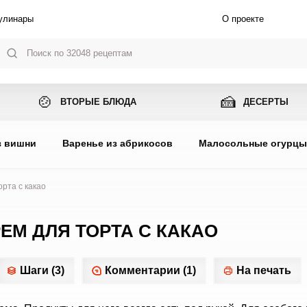
улинары
О проекте
🍲
🍰
ВТОРЫЕ БЛЮДА
ДЕСЕРТЫ
з вишни
Варенье из абрикосов
Малосольные огурц
рта с какао
М ДЛЯ ТОРТА С КАКАО
Шаги (3)
Комментарии (1)
На печать