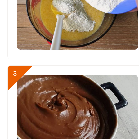
Магний
193.4 мг
Натрий
230.7 мг
Сера
373.6 мг
Отправляя эту форму, вы соглашае
Фосфор
631.1 мг
Политикой конфиденциальности
,
П
персональных данных
и
Пользоват
Хлор
284.1 мг
Алюминий
0.5 мкг
3
Что же нужно для приго
Железо
14 мг
молоко с какао-порошко
Йод
34.2 мкг
периодически помешива
Кобальт
17.7 мкг
Литий
0
Марганец
2.2 мкг