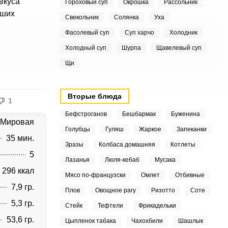
вкуса
Гороховый суп
Окрошка
Рассольник
аших
Свекольник
Солянка
Уха
Фасолевый суп
Суп харчо
Холодник
Холодный суп
Шурпа
Щавелевый суп
Щи
Вторые блюда
1
Бефстроганов
Бешбармак
Буженина
Мировая
Голубцы
Гуляш
Жаркое
Запеканки
35 мин.
Зразы
Колбаса домашняя
Котлеты
5
Лазанья
Люля-кебаб
Мусака
296 ккал
Мясо по-французски
Омлет
Отбивные
7,9 гр.
Плов
Овощное рагу
Ризотто
Соте
5,3 гр.
Стейк
Тефтели
Фрикадельки
53,6 гр.
Цыпленок табака
Чахохбили
Шашлык