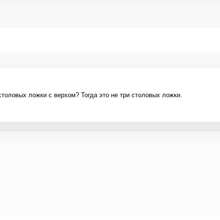
толовых ложки с верхом? Тогда это не три столовых ложки.
Фото до 4 шт, до 5 mb
ПРИК
кой
и
ОТПРАВИТЬ КОММ