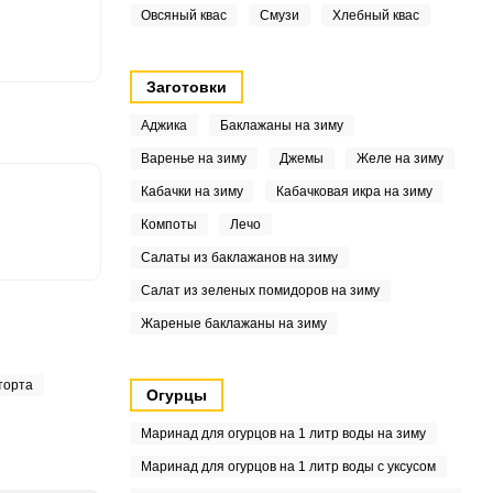
Овсяный квас
Смузи
Хлебный квас
8
2
Заготовки
Аджика
Баклажаны на зиму
Варенье на зиму
Джемы
Желе на зиму
1
Кабачки на зиму
Кабачковая икра на зиму
Компоты
Лечо
Салаты из баклажанов на зиму
3
Салат из зеленых помидоров на зиму
4
Жареные баклажаны на зиму
5
торта
Огурцы
5
Маринад для огурцов на 1 литр воды на зиму
6
Маринад для огурцов на 1 литр воды с уксусом