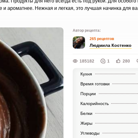
а. Продукты для него всегда есть под рукой. Для особого 
е и ароматнее. Нежная и легкая, это лучшая начинка для в
Автор рецепта:
265 рецептов
Людмила Костенко
185182
1
280
Кухня
Время готовки
Порции
Калорийность
Белки
Жиры
Углеводы