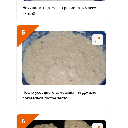
Медь
272.6 мкг
1000 мкг
7.3
13.6
Начинаем тщательно разминать массу
вилкой.
Никель
21.5 мкг
200 мкг
2.9
5.4
Рубидий
5
116.6 мкг
200 мкг
15.6
29.1
Селен
21 мкг
55 мкг
10.2
19.1
Фтор
51.1 мкг
4000 мкг
0.3
0.6
Хром
7.4 мкг
50 мкг
4
7.4
Цинк
1.3 мг
12 мг
2.8
5.3
Бор
После усердного замешивания должно
579.7 мкг
1200 мкг
12.9
24.2
получиться густое тесто.
Ванадий
50.8 мкг
20 мкг
68
127
Молибден
17.8 мкг
70 мкг
6.8
12.7
6