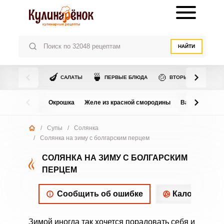
НАЙТИ
🍆
🍵
🍲
САЛАТЫ
ПЕРВЫЕ БЛЮДА
ВТОРЫЕ БЛЮДА
Окрошка
Желе из красной смородины
Варенье из в
/
Супы
/
Солянка
/
Солянка на зиму с болгарским перцем
СОЛЯНКА НА ЗИМУ С БОЛГАРСКИМ
ПЕРЦЕМ
Сообщить об ошибке
Калорийнос
Зимой иногда так хочется порадовать себя и