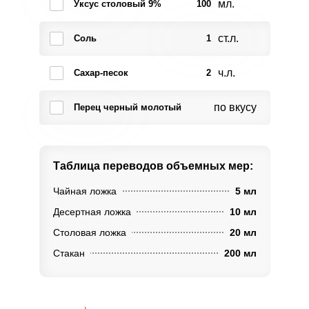
мл.
Уксус столовый 9%
100
ст.л.
Соль
1
ч.л.
Сахар-песок
2
по вкусу
Перец черный молотый
Таблица переводов
объемных мер:
Чайная ложка
5 мл
Десертная ложка
10 мл
Столовая ложка
20 мл
Стакан
200 мл