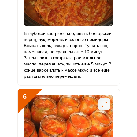
Хром
56.4 мкг
50 мкг
6.2
112.8
Цинк
8.6 мг
12 мг
3.9
71.4
Бор
2365 мкг
1200 мкг
10.8
197.1
В глубокой кастрюле соединить болгарский
перец, лук, морковь и зеленые помидоры.
Ванадий
411 мкг
20 мкг
112.5
2055
Всыпать соль, сахар и перец. Тушить все,
помешивая, на среднем огне 10 минут.
Молибден
169.3 мкг
70 мкг
13.2
241.8
Затем влить в кастрюлю растительное
масло, перемешать, тушить еще 5 минут. В
конце варки влить к массе уксус и все еще
раз тщательно перемешать.
6