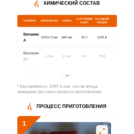
ХИМИЧЕСКИЙ СОСТАВ
% ОТ НОРМЫ
% В ОДНОЙ
НУТРИЕНТ
КОЛИЧЕСТВО
НОРМА
В 100 Г
ПОРЦИИ
Витамин
10312.5 мкг
900 мкг
62.7
1145.8
A
Витамин
1.2 мг
1.5 мг
4.4
79.6
В1
Витамин
1 мг
1.8 мг
2.9
53.1
В2
* Каллорийность, БЖУ и хим. состав блюда
Витамин
приведены без учета процесса приготовления.
93.2 мг
500 мг
1
18.6
В4
ПРОЦЕСС ПРИГОТОВЛЕНИЯ
Витамин
3.3 мг
5 мг
3.7
66.8
В5
1
Витамин
4 мг
2 мг
11
200.3