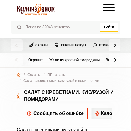
НАЙТИ
🍆
🍵
🍲
САЛАТЫ
ПЕРВЫЕ БЛЮДА
ВТОРЫЕ БЛЮДА
Окрошка
Желе из красной смородины
Варенье из в
/
Салаты
/
ПП салаты
/
Салат с креветками, кукурузой и помидорами
САЛАТ С КРЕВЕТКАМИ, КУКУРУЗОЙ И
ПОМИДОРАМИ
Сообщить об ошибке
Калорийнос
Салат с креветками, кукурузой и