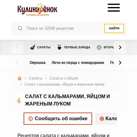
НАЙТИ
🍆
🍵
🍲
САЛАТЫ
ПЕРВЫЕ БЛЮДА
ВТОРЫЕ БЛЮДА
Окрошка
Лечо из перца с помидорами
Помидоры в с
/
Салаты
/
Салаты с яйцом
/
Салат с кальмарами, яйцом и жареным луком
САЛАТ С КАЛЬМАРАМИ, ЯЙЦОМ И
ЖАРЕНЫМ ЛУКОМ
Сообщить об ошибке
Калорийнос
Рецептов салата с кальмарами, яйцом и