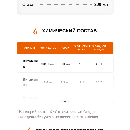
Стакан
200 мл
ХИМИЧЕСКИЙ СОСТАВ
% ОТ НОРМЫ
% В ОДНОЙ
НУТРИЕНТ
КОЛИЧЕСТВО
НОРМА
В 100 Г
ПОРЦИИ
Витамин
939.9 мкг
900 мкг
10.1
26.1
A
Витамин
1.4 мг
1.5 мг
9.1
23.5
В1
Витамин
2.2 мг
1.8 мг
11.7
30.3
В2
* Каллорийность, БЖУ и хим. состав блюда
Витамин
приведены без учета процесса приготовления.
775.6 мг
500 мг
15
38.8
В4