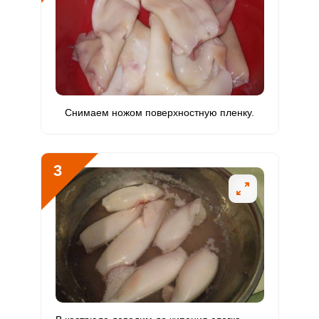
Биотин
34 мг
50 мг
6.6
17
Витамин
39.6 мкг
120 мкг
3.2
8.3
К
Витамин
44.9 мг
20 мг
21.7
56.1
РР
Снимаем ножом поверхностную пленку.
Калий
2322.8 мг
2500 мг
9
23.2
Кальций
2768.8 мг
1000 мг
26.8
69.2
3
Кремний
4.5 мг
30 мг
1.4
3.8
Магний
699.5 мг
400 мг
16.9
43.7
Натрий
3128.4 мг
1300 мг
23.3
60.2
Сера
1836.8 мг
500 мг
35.5
91.8
Фосфор
3003.7 мг
800 мг
36.3
93.9