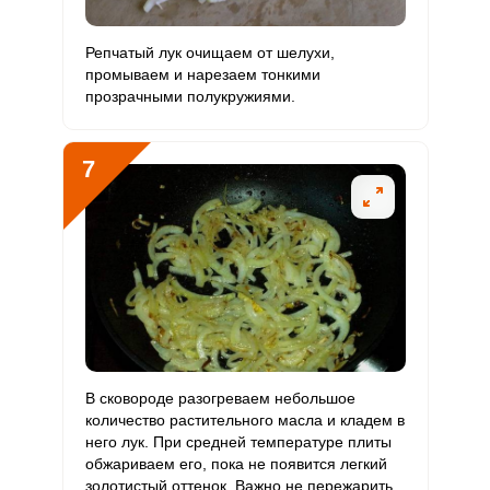
или
Репчатый лук очищаем от шелухи,
промываем и нарезаем тонкими
прозрачными полукружиями.
7
Рецепт салата с кальмарами, яйцом и жареным луком
Отправляя эту форму, вы соглашаетесь с
Правилами сайта
,
Запомнить меня
Политикой конфиденциальности
,
Политикой обработки
прост в приготовлении! Кальмаров размораживаем и
персональных данных
и
Пользовательским соглашением
тщательно промываем в проточной воде.
ВХОД
ЕЩЕ НЕ ЗАРЕГИСТРИРОВАННЫ?
Забыли пароль?
ОТПРАВИТЬ СООБЩЕНИЕ
В сковороде разогреваем небольшое
количество растительного масла и кладем в
него лук. При средней температуре плиты
обжариваем его, пока не появится легкий
золотистый оттенок. Важно не пережарить