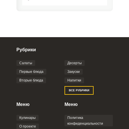
Рубрики
Салаты
Десерты
Фото до 4 шт, до 5 mb
ПРИКРЕПИТЬ
Первые блюда
Закуски
Вторые блюда
Напитки
Отправляя эту форму, вы соглашаетесь с
ВСЕ РУБРИКИ
Правилами сайта
,
Политикой
конфиденциальности
,
Политикой обработки
персональных данных
и
Пользовательским
Меню
Меню
соглашением
.
Кулинары
Политика
конфиденциальности
О проекте