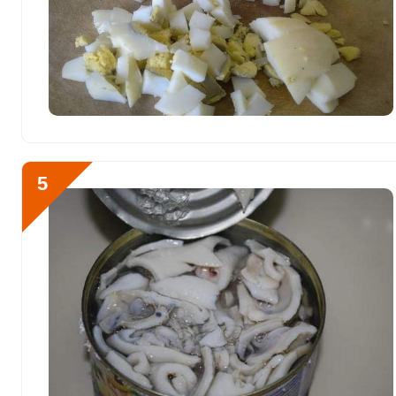
Цинк
3.2 мг
Бор
150 мкг
Ванадий
0
Молибден
15.7 мкг
5