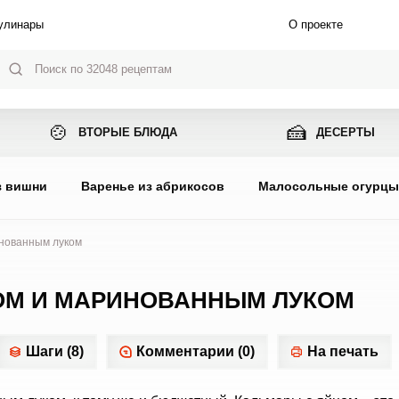
улинары
О проекте
🍲
🍰
ВТОРЫЕ БЛЮДА
ДЕСЕРТЫ
з вишни
Варенье из абрикосов
Малосольные огурц
инованным луком
ЦОМ И МАРИНОВАННЫМ ЛУКОМ
Шаги (8)
Комментарии (0)
На печать