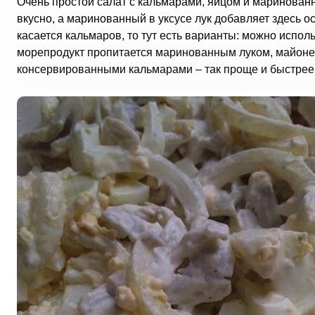
Очень простой салат с кальмарами, яйцом и маринованн
вкусно, а маринованный в уксусе лук добавляет здесь ос
касается кальмаров, то тут есть варианты: можно испо
морепродукт пропитается маринованным луком, майонез
консервированными кальмарами – так проще и быстрее