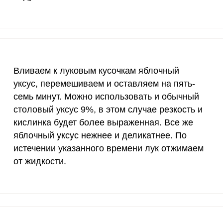
20 мг
8.9
1
2500 мг
4.6
5.
Запомнить меня
1000 мг
3.9
4.
тесь с
Правилами сайта
,
Вливаем к луковым кусочкам яблочный
ВХОД
олитикой обработки
30 мг
2.5
3.
ельским соглашением
уксус, перемешиваем и оставляем на пять-
ЕЩЕ НЕ ЗАРЕГИСТРИРОВАННЫ?
семь минут. Можно использовать и обычный
400 мг
2.7
3.
столовый уксус 9%, в этом случае резкость и
Забыли пароль?
кислинка будет более выраженная. Все же
1300 мг
7.6
9.
т с кальмарами, яйцом и маринованным луком, пер
яблочный уксус нежнее и деликатнее. По
его от шелухи, промываем и нарезаем тонкими проз
500 мг
18.1
22.
истечении указанного времени лук отжимаем
заливаем крутым кипятком. Выдерживаем одну минут
от жидкости.
800 мг
12.4
15.
2300 мг
3.3
4
30 мкг
212.9
261