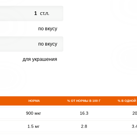
1
ст.л.
по вкусу
по вкусу
для украшения
НОРМА
% ОТ НОРМЫ В 100 Г
% В ОДНОЙ
900 мкг
16.3
2
1.5 мг
2.8
3.