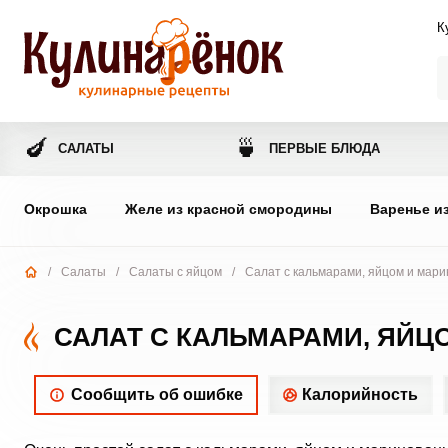
К
🍆
🍵
САЛАТЫ
ПЕРВЫЕ БЛЮДА
Окрошка
Желе из красной смородины
Варенье и
/
Салаты
/
Салаты с яйцом
/
Салат с кальмарами, яйцом и мар
САЛАТ С КАЛЬМАРАМИ, ЯЙ
Сообщить об ошибке
Калорийность