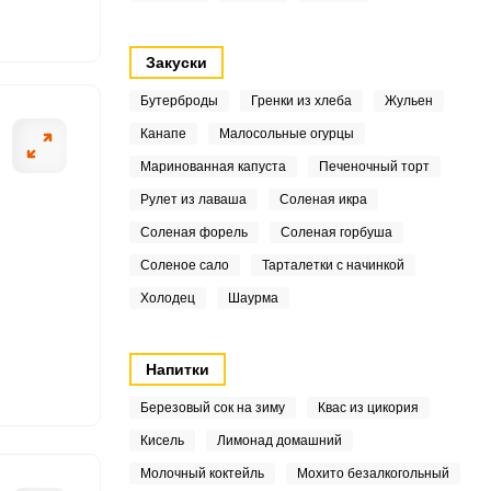
1
Закуски
7
Бутерброды
Гренки из хлеба
Жульен
8
Канапе
Малосольные огурцы
ОТПРАВИТЬ СООБЩЕНИЕ
Маринованная капуста
Печеночный торт
1
Рулет из лаваша
Соленая икра
3
Соленая форель
Соленая горбуша
Соленое сало
Тарталетки с начинкой
4
вым делом замаринуем
Вливаем к луков
Холодец
Шаурма
рачными полукольцами.
использовать и 
2
у, затем воду сливаем.
выраженная. Все
отжимаем от жид
2
Напитки
Березовый сок на зиму
Квас из цикория
Кисель
Лимонад домашний
.4
Молочный коктейль
Мохито безалкогольный