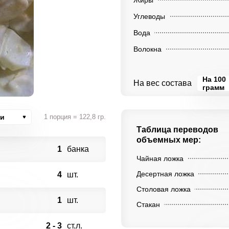
Жиры
Углеводы
Вода
Волокна
На 100
На вес состава
грамм
ии
1 порция = 122,8 гр.
Таблица переводов
объемных мер:
1
банка
Чайная ложка
Десертная ложка
4
шт.
Столовая ложка
1
шт.
Стакан
2 - 3
ст.л.