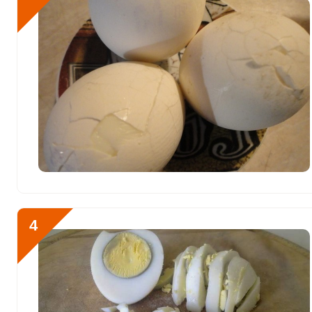
Железо
6.8 мг
Йод
46.8 мкг
Кобальт
26.5 мкг
Литий
0
Марганец
0.4 мкг
Медь
273.8 мкг
Никель
2.3 мкг
Рубидий
357 мкг
4
Селен
68 мкг
Фтор
258.5 мкг
Хром
11.4 мкг