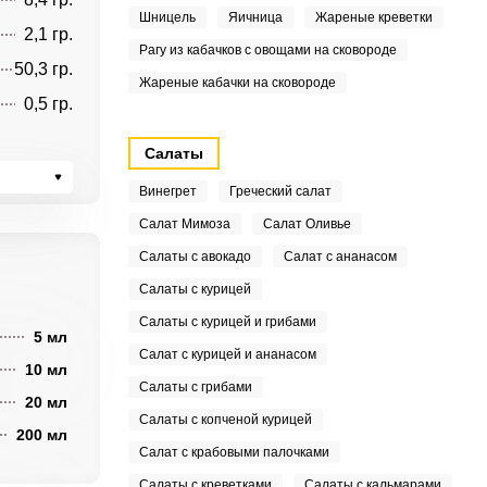
Шницель
Яичница
Жареные креветки
2,1 гр.
Рагу из кабачков с овощами на сковороде
50,3 гр.
Жареные кабачки на сковороде
0,5 гр.
Салаты
Винегрет
Греческий салат
Салат Мимоза
Салат Оливье
Салаты с авокадо
Салат с ананасом
Салаты с курицей
Салаты с курицей и грибами
5 мл
Салат с курицей и ананасом
10 мл
Салаты с грибами
20 мл
Салаты с копченой курицей
200 мл
Салат с крабовыми палочками
Салаты с креветками
Салаты с кальмарами