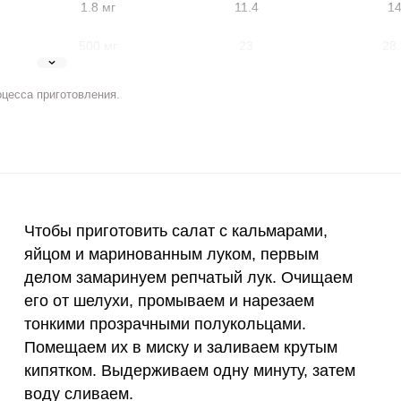
1.8 мг
11.4
1
500 мг
23
28.
5 мг
12.1
14.
оцесса приготовления.
2 мг
4.4
5.
400 мкг
1.2
1.
3 мкг
7.8
9.
ВХОД НА САЙТ
РЕГИСТРАЦИЯ
Чтобы приготовить салат с кальмарами,
90 мкг
4.8
5.
е
яйцом и маринованным луком, первым
Войдите
делом замаринуем репчатый лук. Очищаем
10 мкг
9.9
12.
с помощью социальных сетей:
его от шелухи, промываем и нарезаем
15 мг
16.9
20.
тонкими прозрачными полукольцами.
Помещаем их в миску и заливаем крутым
или
50 мг
18.4
22.
кипятком. Выдерживаем одну минуту, затем
воду сливаем.
120 мкг
11.8
14.