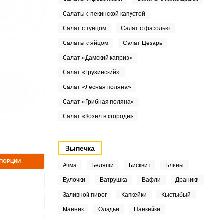
Салаты с пекинской капустой
Салат с тунцом
Салат с фасолью
Салаты с яйцом
Салат Цезарь
Салат «Дамский каприз»
Салат «Грузинский»
Салат «Лесная поляна»
Салат «Грибная поляна»
Салат «Козел в огороде»
Выпечка
 ПОРЦИИ
Ачма
Беляши
Бисквит
Блины
Булочки
Ватрушка
Вафли
Драники
0
Заливной пирог
Капкейки
Кыстыбый
4
Манник
Оладьи
Панкейки