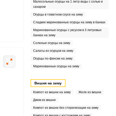
Малосольные огурцы на 1 литр воды с солью и
сахаром
7
Огурцы в томатном соусе на зиму
1
Сладкие маринованные огурцы на зиму в банках
Маринованные огурцы с уксусом в 3 литровых
банках на зиму
Соленые огурцы на зиму
6
Салаты из огурцов на зиму
Огурцы по-фински на зиму
Маринованные огурцы на зиму
Вишня на зиму
Компот из вишни на зиму
Желе из вишни
Джем из вишни
Компот из вишни без стерилизации на зиму
Компот из вишни с косточками на зиму