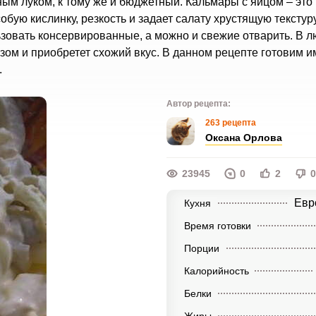
ым луком, к тому же и бюджетный. Кальмары с яйцом – это 
обую кислинку, резкость и задает салату хрустящую текстуру
льзовать консервированные, а можно и свежие отварить. В 
ом и приобретет схожий вкус. В данном рецепте готовим и
.
Автор рецепта:
263 рецепта
Оксана Орлова
23945
0
2
0
Евр
Кухня
Время готовки
Порции
Калорийность
Белки