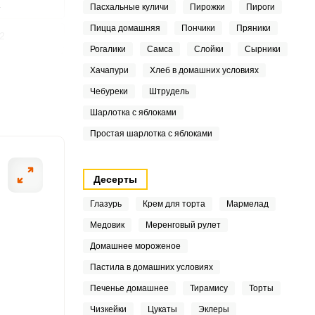
4
Пасхальные куличи
Пирожки
Пироги
Пицца домашняя
Пончики
Пряники
2
Рогалики
Самса
Слойки
Сырники
ШАГ
9
Хачапури
Хлеб в домашних условиях
2 ИЗ 8
Чебуреки
Штрудель
4
Шарлотка с яблоками
5
Простая шарлотка с яблоками
5
Десерты
9
Глазурь
Крем для торта
Мармелад
1
Медовик
Меренговый рулет
Домашнее мороженое
7
Пастила в домашних условиях
6
Печенье домашнее
Тирамису
Торты
5
Чизкейки
Цукаты
Эклеры