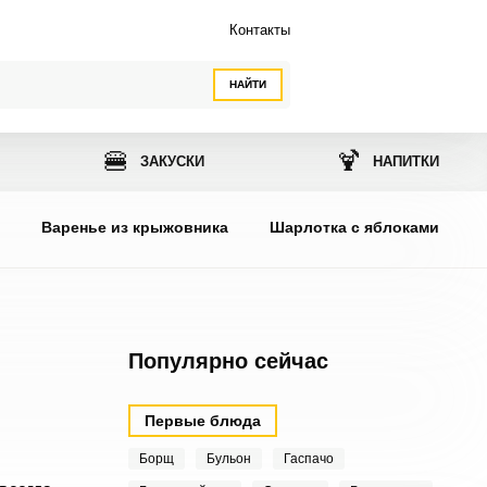
Контакты
НАЙТИ
🍔
🍹
ЗАКУСКИ
НАПИТКИ
ы
Варенье из крыжовника
Шарлотка с яблоками
Популярно сейчас
Первые блюда
Борщ
Бульон
Гаспачо