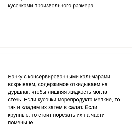
кусочками произвольного размера.
12 мг
5.5
6.
1200 мкг
2.5
3.
20 мкг
0
0
70 мкг
4.6
5.
Банку с консервированными кальмарами
вскрываем, содержимое откидываем на
дуршлаг, чтобы лишняя жидкость могла
стечь. Если кусочки морепродукта мелкие, то
так и кладем их затем в салат. Если
крупные, то стоит порезать их на части
поменьше.