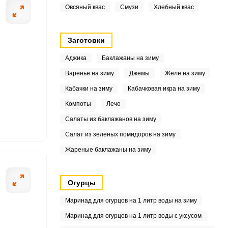
4
Овсяный квас
Смузи
Хлебный квас
8
Заготовки
3
Аджика
Баклажаны на зиму
Варенье на зиму
Джемы
Желе на зиму
Кабачки на зиму
Кабачковая икра на зиму
4
Компоты
Лечо
8
Салаты из баклажанов на зиму
Салат из зеленых помидоров на зиму
3
Жареные баклажаны на зиму
6
9
Огурцы
Маринад для огурцов на 1 литр воды на зиму
6
Маринад для огурцов на 1 литр воды с уксусом
7