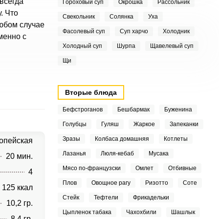
всегда
Гороховый суп
Окрошка
Рассольник
. Что
Свекольник
Солянка
Уха
любом случае
Фасолевый суп
Суп харчо
Холодник
менно с
Холодный суп
Шурпа
Щавелевый суп
Щи
Вторые блюда
Бефстроганов
Бешбармак
Буженина
Голубцы
Гуляш
Жаркое
Запеканки
Зразы
Колбаса домашняя
Котлеты
опейская
Лазанья
Люля-кебаб
Мусака
20 мин.
Мясо по-французски
Омлет
Отбивные
4
Плов
Овощное рагу
Ризотто
Соте
125 ккал
Стейк
Тефтели
Фрикадельки
10,2 гр.
Цыпленок табака
Чахохбили
Шашлык
8,4 гр.