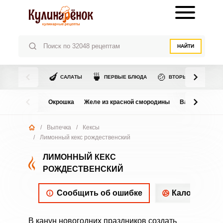
НАЙТИ
🍆
🍵
🍲
САЛАТЫ
ПЕРВЫЕ БЛЮДА
ВТОРЫЕ БЛЮДА
Окрошка
Желе из красной смородины
Варенье из в
/
Выпечка
/
Кексы
/
Лимонный кекс рождественский
ЛИМОННЫЙ КЕКС
РОЖДЕСТВЕНСКИЙ
Сообщить об ошибке
Калорийнос
В канун новогодних праздников создать