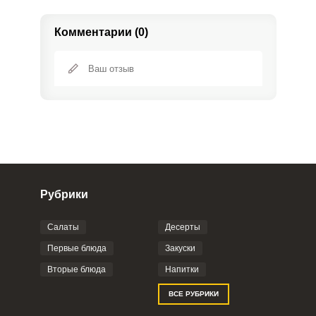
Комментарии (0)
Рубрики
Салаты
Десерты
Фото до 4 шт, до 5 mb
ПРИКРЕПИТЬ
Первые блюда
Закуски
Вторые блюда
Напитки
Отправляя эту форму, вы соглашаетесь с
ВСЕ РУБРИКИ
Правилами сайта
,
Политикой
конфиденциальности
,
Политикой обработки