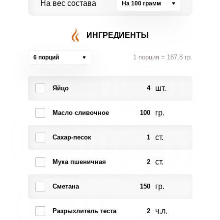
На вес состава
На 100 грамм
ИНГРЕДИЕНТЫ
1 порция = 187,8 гр.
6 порций
шт.
Яйцо
4
гр.
Масло сливочное
100
ст.
Сахар-песок
1
ст.
Мука пшеничная
2
гр.
Сметана
150
ч.л.
Разрыхлитель теста
2