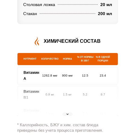
Столовая ложка
20 мл
Стакан
200 мл
ХИМИЧЕСКИЙ СОСТАВ
% ОТ НОРМЫ
% В ОДНОЙ
НУТРИЕНТ
КОЛИЧЕСТВО
НОРМА
В 100 Г
ПОРЦИИ
Витамин
1262.8 мкг
900 мкг
12.5
23.4
A
Витамин
0.9 мг
1.5 мг
5.2
9.7
В1
Витамин
1.5 мг
1.8 мг
7.5
14.1
В2
* Каллорийность, БЖУ и хим. состав блюда
Витамин
приведены без учета процесса приготовления.
917.8 мг
500 мг
16.3
30.6