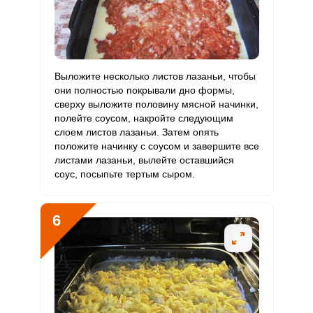
Цинк
9.5 мг
12 мг
7.7
13.2
Бор
507 мкг
1200 мкг
4.1
7
Ванадий
96 мкг
20 мкг
47
80
Выложите несколько листов лазаньи, чтобы
они полностью покрывали дно формы,
Молибден
23.1 мкг
70 мкг
3.2
5.5
сверху выложите половину мясной начинки,
полейте соусом, накройте следующим
слоем листов лазаньи. Затем опять
положите начинку с соусом и завершите все
листами лазаньи, вылейте оставшийся
соус, посыпьте тертым сыром.
6