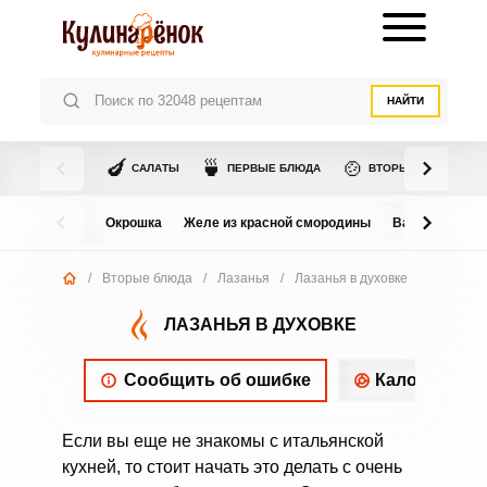
НАЙТИ
🍆
🍵
🍲
САЛАТЫ
ПЕРВЫЕ БЛЮДА
ВТОРЫЕ БЛЮДА
Окрошка
Желе из красной смородины
Варенье из в
/
Вторые блюда
/
Лазанья
/
Лазанья в духовке
ЛАЗАНЬЯ В ДУХОВКЕ
Сообщить об ошибке
Калорийнос
Если вы еще не знакомы с итальянской
кухней, то стоит начать это делать с очень