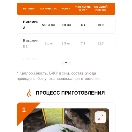
% ОТ НОРМЫ
% В ОДНОЙ
НУТРИЕНТ
КОЛИЧЕСТВО
НОРМА
В 100 Г
ПОРЦИИ
Витамин
588.3 мкг
900 мкг
6.4
10.9
A
Витамин
1.1 мг
1.5 мг
7.3
12.5
В1
Витамин
1.6 мг
1.8 мг
8.8
14.9
В2
* Каллорийность, БЖУ и хим. состав блюда
Витамин
приведены без учета процесса приготовления.
58.3 мг
500 мг
1.1
1.9
В4
ПРОЦЕСС ПРИГОТОВЛЕНИЯ
Витамин
1.4 мг
5 мг
2.8
4.8
В5
1
Витамин
0.7 мг
2 мг
3.6
6.1
В6