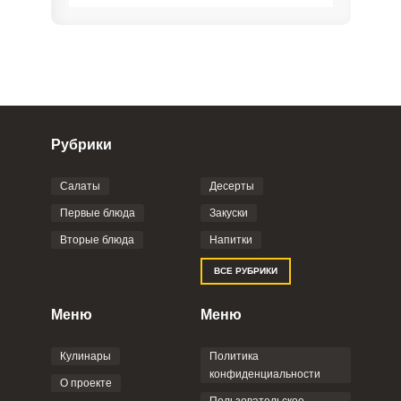
Рубрики
Салаты
Десерты
Фото до 4 шт, до 5 mb
ПРИКРЕПИТЬ
Первые блюда
Закуски
Вторые блюда
Напитки
Отправляя эту форму, вы соглашаетесь с
ВСЕ РУБРИКИ
Правилами сайта
,
Политикой
конфиденциальности
,
Политикой обработки
персональных данных
и
Пользовательским
Меню
Меню
соглашением
.
Кулинары
Политика
конфиденциальности
О проекте