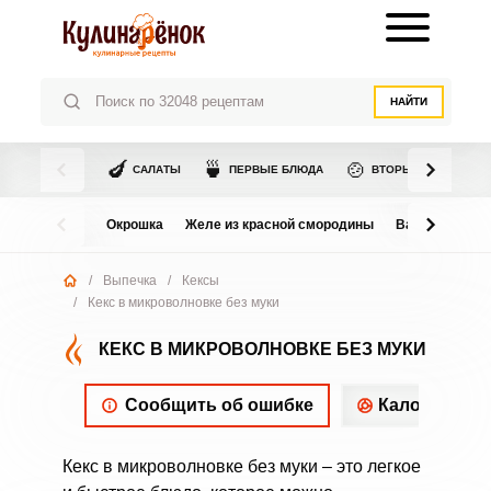
НАЙТИ
🍆
🍵
🍲
САЛАТЫ
ПЕРВЫЕ БЛЮДА
ВТОРЫЕ БЛЮДА
Окрошка
Желе из красной смородины
Варенье из в
/
Выпечка
/
Кексы
/
Кекс в микроволновке без муки
КЕКС В МИКРОВОЛНОВКЕ БЕЗ МУКИ
Сообщить об ошибке
Калорийнос
Кекс в микроволновке без муки – это легкое