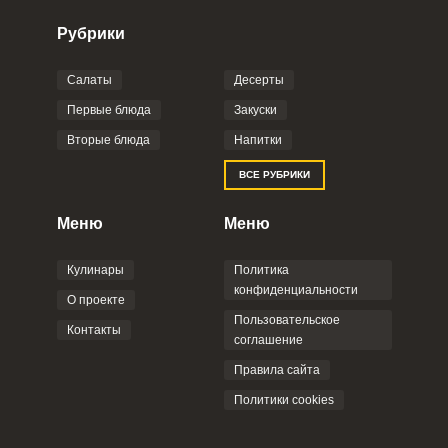
Рубрики
Салаты
Десерты
Фото до 4 шт, до 5 mb
ПРИКРЕПИТЬ
Первые блюда
Закуски
Вторые блюда
Напитки
Отправляя эту форму, вы соглашаетесь с
ВСЕ РУБРИКИ
Правилами сайта
,
Политикой
конфиденциальности
,
Политикой обработки
персональных данных
и
Пользовательским
Меню
Меню
соглашением
.
Кулинары
Политика
конфиденциальности
О проекте
Пользовательское
Контакты
соглашение
ОТПРАВИТЬ КОММЕНТАРИЙ
Правила сайта
Политики cookies