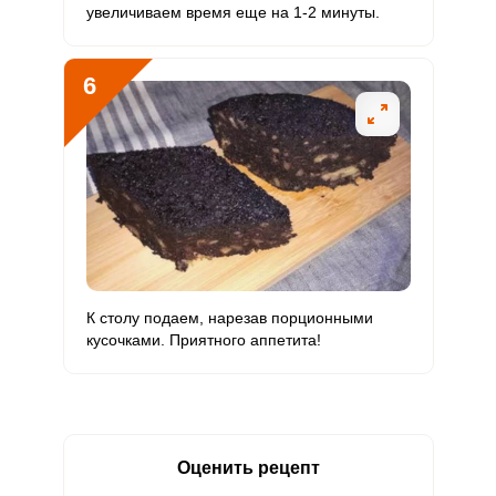
увеличиваем время еще на 1-2 минуты.
Ванадий
13.4 мкг
20 мкг
8.8
11.1
Молибден
63.5 мкг
70 мкг
12
15.1
6
К столу подаем, нарезав порционными
кусочками. Приятного аппетита!
Оценить рецепт