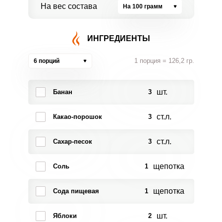
На вес состава
На 100 грамм
ИНГРЕДИЕНТЫ
1 порция = 126,2 гр.
6 порций
шт.
Банан
3
ст.л.
Какао-порошок
3
ст.л.
Сахар-песок
3
щепотка
Соль
1
щепотка
Сода пищевая
1
шт.
Яблоки
2