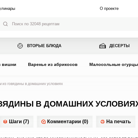
улинары
О проекте
🍲
🍰
ВТОРЫЕ БЛЮДА
ДЕСЕРТЫ
з вишни
Варенье из абрикосов
Малосольные огурц
м из говядины в домашних условиях
ОВЯДИНЫ В ДОМАШНИХ УСЛОВИЯ
Шаги (7)
Комментарии (0)
На печать