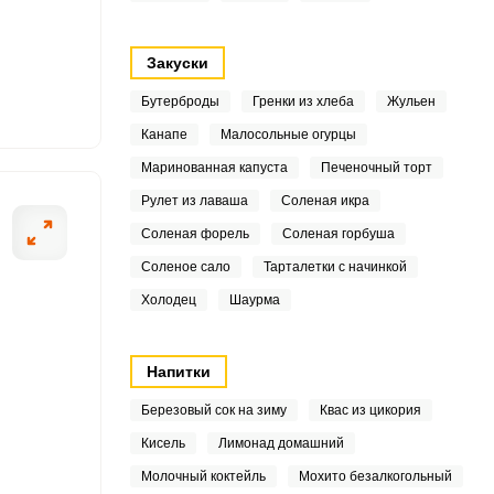
5
Закуски
3
Бутерброды
Гренки из хлеба
Жульен
2
Канапе
Малосольные огурцы
ОТПРАВИТЬ СООБЩЕНИЕ
Маринованная капуста
Печеночный торт
2
Рулет из лаваша
Соленая икра
7
Соленая форель
Соленая горбуша
9
Соленое сало
Тарталетки с начинкой
Холодец
Шаурма
Переложите мясо
2
часа.
1
Напитки
9
Березовый сок на зиму
Квас из цикория
Кисель
Лимонад домашний
7
Молочный коктейль
Мохито безалкогольный