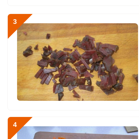
Хлор
6392.3 мг
Алюминий
706.2 мкг
3
Железо
16.9 мг
Йод
46.7 мкг
Кобальт
47.3 мкг
Литий
109.3 мкг
Марганец
0.9 мкг
Медь
1235.3 мкг
Никель
58 мкг
Рубидий
493.9 мкг
4
Селен
1.3 мкг