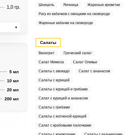
Шницель
Яичница
Жареные креветки
1,0 гр.
Рагу из кабачков с овощами на сковороде
Жареные кабачки на сковороде
Салаты
Винегрет
Греческий салат
Салат Мимоза
Салат Оливье
Салаты с авокадо
Салат с ананасом
5 мл
Салаты с курицей
10 мл
Салаты с курицей и грибами
20 мл
Салат с курицей и ананасом
200 мл
Салаты с грибами
Салаты с копченой курицей
Салат с крабовыми палочками
Салаты с креветками
Салаты с кальмарами