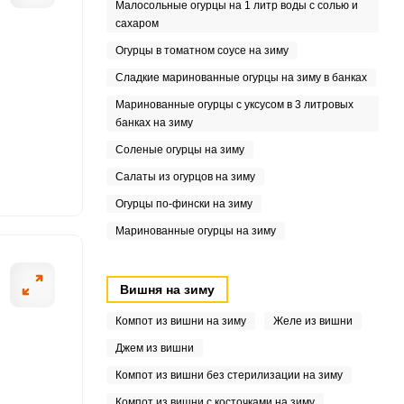
Малосольные огурцы на 1 литр воды с солью и
сахаром
6
Огурцы в томатном соусе на зиму
5
Сладкие маринованные огурцы на зиму в банках
Маринованные огурцы с уксусом в 3 литровых
5
банках на зиму
Соленые огурцы на зиму
Салаты из огурцов на зиму
8
Огурцы по-фински на зиму
2
Маринованные огурцы на зиму
Вишня на зиму
Компот из вишни на зиму
Желе из вишни
Джем из вишни
Компот из вишни без стерилизации на зиму
Компот из вишни с косточками на зиму