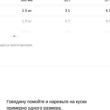
900 мкг
18.7
37.
1.5 мг
3.1
6.
1.8 мг
4.7
9.
500 мг
6.2
12.
5 мг
5.3
10.
оцесса приготовления.
2 мг
11.4
22.
ВХОД НА САЙТ
РЕГИСТРАЦИЯ
400 мкг
2.1
4.
е
Войдите
3 мкг
36.2
72.
с помощью социальных сетей:
90 мкг
32.2
64.
10 мкг
0
0
или
Говядину помойте и нарежьте на куски
15 мг
2.2
4.
примерно одного размера.