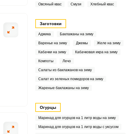
3
Овсяный квас
Смузи
Хлебный квас
.3
Заготовки
6
Аджика
Баклажаны на зиму
2
Варенье на зиму
Джемы
Желе на зиму
Кабачки на зиму
Кабачковая икра на зиму
8
Компоты
Лечо
6
Салаты из баклажанов на зиму
2
Салат из зеленых помидоров на зиму
Жареные баклажаны на зиму
6
8
Огурцы
2
Маринад для огурцов на 1 литр воды на зиму
Маринад для огурцов на 1 литр воды с уксусом
4