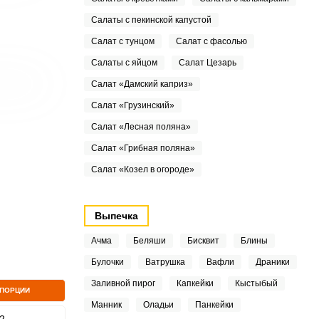
Салаты с пекинской капустой
Салат с тунцом
Салат с фасолью
Салаты с яйцом
Салат Цезарь
Салат «Дамский каприз»
Салат «Грузинский»
Салат «Лесная поляна»
Салат «Грибная поляна»
Салат «Козел в огороде»
Выпечка
Ачма
Беляши
Бисквит
Блины
Булочки
Ватрушка
Вафли
Драники
Заливной пирог
Капкейки
Кыстыбый
 ПОРЦИИ
Манник
Оладьи
Панкейки