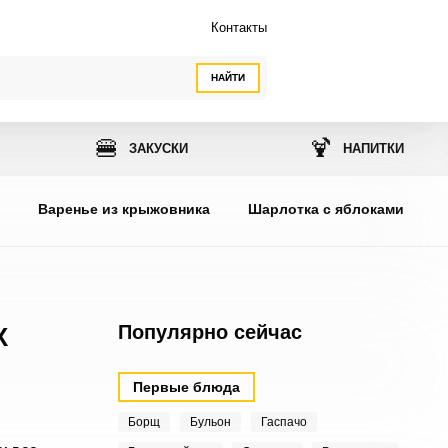
Контакты
НАЙТИ
🍔
🍹
ЗАКУСКИ
НАПИТКИ
ы
Варенье из крыжовника
Шарлотка с яблоками
Популярно сейчас
Х
Первые блюда
Борщ
Бульон
Гаспачо