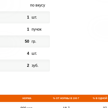
по вкусу
1
шт.
1
пучок
50
гр.
4
шт.
2
зуб.
НОРМА
% ОТ НОРМЫ В 100 Г
% В ОДНОЙ