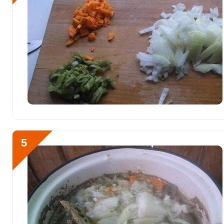
Фтор
395.5 мкг
Хром
52.5 мкг
Цинк
18 мг
Бор
358 мкг
Ванадий
69.3 мкг
Молибден
89 мкг
5