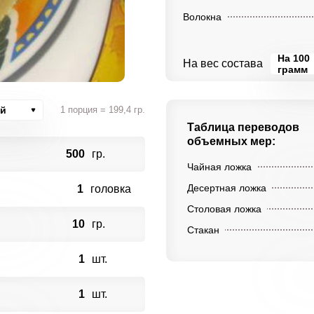
Волокна
На 100
На вес состава
грамм
ий
1 порция = 199,4 гр.
Таблица переводов
объемных мер:
500
гр.
Чайная ложка
Десертная ложка
1
головка
Столовая ложка
10
гр.
Стакан
1
шт.
1
шт.