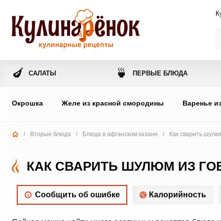
К
🍆
🍵
САЛАТЫ
ПЕРВЫЕ БЛЮДА
Окрошка
Желе из красной смородины
Варенье и
/
Вторые блюда
/
Блюда в афганском казане
/
Как сварить шулю
КАК СВАРИТЬ ШУЛЮМ ИЗ Г
Сообщить об ошибке
Калорийность