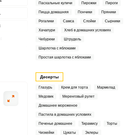
2
Пасхальные куличи
Пирожки
Пироги
Пицца домашняя
Пончики
Пряники
1
Рогалики
Самса
Слойки
Сырники
4
Хачапури
Хлеб в домашних условиях
ШАГ
2 ИЗ 7
4
Чебуреки
Штрудель
Шарлотка с яблоками
7
Простая шарлотка с яблоками
7
Десерты
3
Глазурь
Крем для торта
Мармелад
2
Медовик
Меренговый рулет
3
Домашнее мороженое
Пастила в домашних условиях
Печенье домашнее
Тирамису
Торты
4
Чизкейки
Цукаты
Эклеры