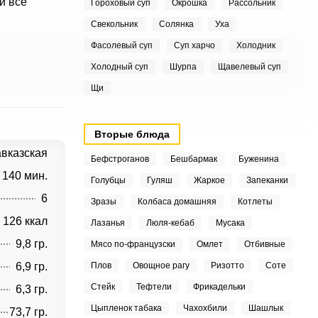
и все
Гороховый суп
Окрошка
Рассольник
Свекольник
Солянка
Уха
Фасолевый суп
Суп харчо
Холодник
Холодный суп
Шурпа
Щавелевый суп
Щи
Вторые блюда
авказская
Бефстроганов
Бешбармак
Буженина
140 мин.
Голубцы
Гуляш
Жаркое
Запеканки
6
Зразы
Колбаса домашняя
Котлеты
126 ккал
Лазанья
Люля-кебаб
Мусака
9,8 гр.
Мясо по-французски
Омлет
Отбивные
6,9 гр.
Плов
Овощное рагу
Ризотто
Соте
Стейк
Тефтели
Фрикадельки
6,3 гр.
Цыпленок табака
Чахохбили
Шашлык
73,7 гр.