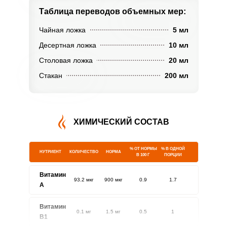
Таблица переводов
объемных мер:
Чайная ложка
5 мл
Десертная ложка
10 мл
Столовая ложка
20 мл
Стакан
200 мл
ХИМИЧЕСКИЙ СОСТАВ
% ОТ НОРМЫ
% В ОДНОЙ
НУТРИЕНТ
КОЛИЧЕСТВО
НОРМА
В 100 Г
ПОРЦИИ
Витамин
93.2 мкг
900 мкг
0.9
1.7
A
Витамин
0.1 мг
1.5 мг
0.5
1
В1