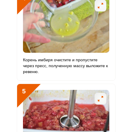
Медь
257 мкг
1000 мкг
2.3
4.3
Никель
0.5 мкг
200 мкг
0
0
Рубидий
3.1 мкг
200 мкг
0.1
0.3
Селен
0.6 мкг
55 мкг
0.1
0.2
Фтор
6 мкг
4000 мкг
0
0
Корень имбиря очистите и пропустите
через пресс, полученную массу выложите к
Хром
0.1 мкг
50 мкг
0
0
ревеню.
Цинк
0.2 мг
12 мг
0.2
0.3
5
Бор
105 мкг
1200 мкг
0.8
1.5
Ванадий
2.4 мкг
20 мкг
1.1
2
Молибден
0.6 мкг
70 мкг
0.1
0.1