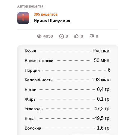
Автор рецепта:
305 рецептов
Ирина Шипулина
4050
0
0
0
Русская
Кухня
50 мин.
Время готовки
6
Порции
193 ккал
Калорийность
0,4 гр.
Белки
0,1 гр.
Жиры
47,3 гр.
Углеводы
49,5 гр.
Вода
1,6 гр.
Волокна