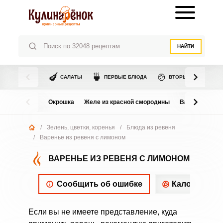
НАЙТИ
🍆
🍵
🍲
САЛАТЫ
ПЕРВЫЕ БЛЮДА
ВТОРЫЕ БЛЮДА
Окрошка
Желе из красной смородины
Варенье из в
/
Зелень, цветки, коренья
/
Блюда из ревеня
/
Варенье из ревеня с лимоном
ВАРЕНЬЕ ИЗ РЕВЕНЯ С ЛИМОНОМ
Сообщить об ошибке
Калорийнос
Если вы не имеете представление, куда