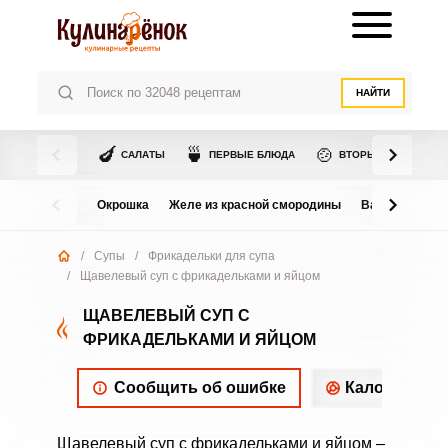
НАЙТИ
🍆
🍵
🍲
САЛАТЫ
ПЕРВЫЕ БЛЮДА
ВТОРЫЕ БЛЮДА
Окрошка
Желе из красной смородины
Варенье из в
/
Супы
/
Фрикадельки для супа
/
Щавелевый суп с фрикадельками и яйцом
ЩАВЕЛЕВЫЙ СУП С
ФРИКАДЕЛЬКАМИ И ЯЙЦОМ
Сообщить об ошибке
Калорийнос
Щавелевый суп с фрикадельками и яйцом –