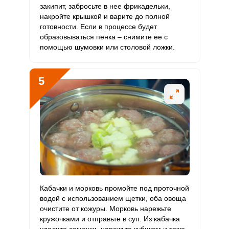
закипит, забросьте в нее фрикадельки,
Рубидий
457.3 мкг
200 мкг
10.1
45.7
накройте крышкой и варите до полной
готовности. Если в процессе будет
Селен
20.6 мкг
55 мкг
1.7
7.5
образовываться пенка – снимите ее с
помощью шумовки или столовой ложки.
Фтор
1247.3 мкг
4000 мкг
1.4
6.2
Хром
11.9 мкг
50 мкг
1.1
4.8
5
Цинк
2.8 мг
12 мг
1
4.7
Бор
425.4 мкг
1200 мкг
1.6
7.1
Ванадий
111.7 мкг
20 мкг
24.7
111.7
Молибден
51.3 мкг
70 мкг
3.2
14.7
Кабачки и морковь промойте под проточной
водой с использованием щетки, оба овоща
очистите от кожуры. Морковь нарежьте
кружочками и отправьте в суп. Из кабачка