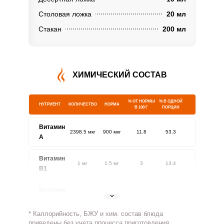
Столовая ложка
20 мл
Стакан
200 мл
ХИМИЧЕСКИЙ СОСТАВ
% ОТ НОРМЫ
% В ОДНОЙ
НУТРИЕНТ
КОЛИЧЕСТВО
НОРМА
В 100 Г
ПОРЦИИ
Витамин
2398.5 мкг
900 мкг
11.8
53.3
A
Витамин
1 мг
1.5 мг
3
13.4
В1
Витамин
1.6 мг
1.8 мг
4
18
В2
* Каллорийность, БЖУ и хим. состав блюда
Витамин
приведены без учета процесса приготовления.