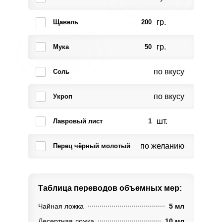
гр.
Щавель
200
гр.
Мука
50
по вкусу
Соль
по вкусу
Укроп
шт.
Лавровый лист
1
по желанию
Перец чёрный молотый
Таблица переводов
объемных мер:
Чайная ложка
5 мл
Десертная ложка
10 мл