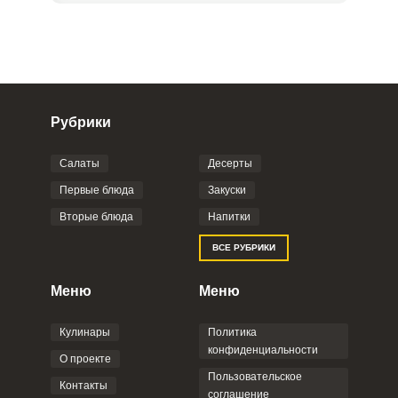
Рубрики
Салаты
Десерты
Фото до 4 шт, до 5 mb
ПРИКРЕПИТЬ
Первые блюда
Закуски
Вторые блюда
Напитки
Отправляя эту форму, вы соглашаетесь с
ВСЕ РУБРИКИ
Правилами сайта
,
Политикой
конфиденциальности
,
Политикой обработки
персональных данных
и
Пользовательским
Меню
Меню
соглашением
.
Кулинары
Политика
конфиденциальности
О проекте
Пользовательское
Контакты
соглашение