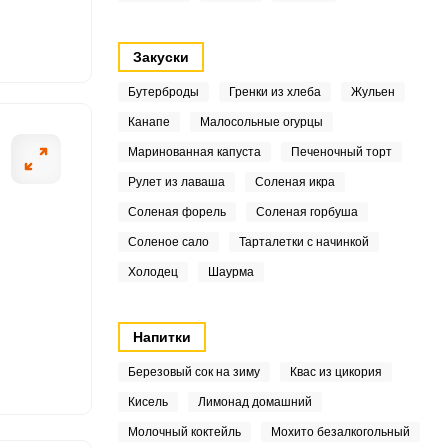
4
Закуски
6
Бутерброды
Гренки из хлеба
Жульен
9
Канапе
Малосольные огурцы
3
ОТПРАВИТЬ СООБЩЕНИЕ
Маринованная капуста
Печеночный торт
Рулет из лаваша
Соленая икра
5
Соленая форель
Соленая горбуша
3
Соленое сало
Тарталетки с начинкой
 тщательно промываем
Нарезаем подго
Холодец
Шаурма
8
 поверхностную пленку,
рутым кипятком. Через
0
Напитки
3
Березовый сок на зиму
Квас из цикория
1
Кисель
Лимонад домашний
Молочный коктейль
Мохито безалкогольный
7