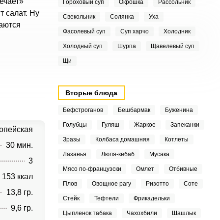
ечает»
Гороховый суп
Окрошка
Рассольник
 салат. Ну
Свекольник
Солянка
Уха
чаются
Фасолевый суп
Суп харчо
Холодник
Холодный суп
Шурпа
Щавелевый суп
Щи
Вторые блюда
Бефстроганов
Бешбармак
Буженина
Голубцы
Гуляш
Жаркое
Запеканки
опейская
Зразы
Колбаса домашняя
Котлеты
30 мин.
Лазанья
Люля-кебаб
Мусака
3
Мясо по-французски
Омлет
Отбивные
153 ккал
Плов
Овощное рагу
Ризотто
Соте
13,8 гр.
Стейк
Тефтели
Фрикадельки
9,6 гр.
Цыпленок табака
Чахохбили
Шашлык