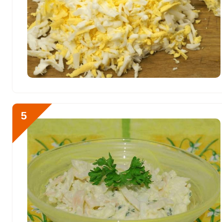
Хром
4.6 мкг
Цинк
9.8 мг
Бор
0
Ванадий
0
Молибден
66.6 мкг
5