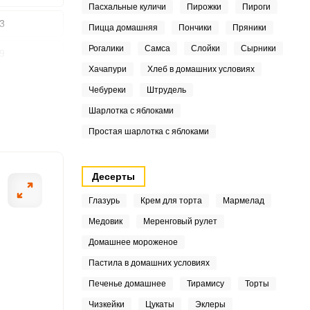
Пасхальные куличи
Пирожки
Пироги
3
Пицца домашняя
Пончики
Пряники
Рогалики
Самса
Слойки
Сырники
9
ШАГ
Хачапури
Хлеб в домашних условиях
2 ИЗ 5
4
Чебуреки
Штрудель
Шарлотка с яблоками
5
Простая шарлотка с яблоками
3
5
Десерты
Глазурь
Крем для торта
Мармелад
8
Медовик
Меренговый рулет
4
Домашнее мороженое
4
Пастила в домашних условиях
Печенье домашнее
Тирамису
Торты
3
Чизкейки
Цукаты
Эклеры