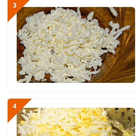
3
Железо
8 мг
Йод
922.5 мкг
Кобальт
296.7 мкг
Литий
0.5 мкг
Марганец
0.8 мкг
Медь
4693.6 мкг
Никель
34.2 мкг
Рубидий
1 мкг
4
Селен
168.8 мкг
Фтор
62.2 мкг