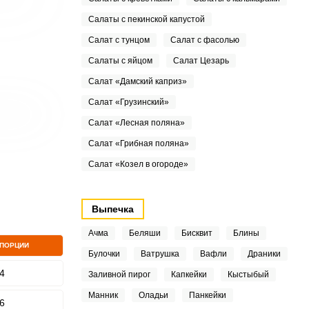
Салаты с пекинской капустой
Салат с тунцом
Салат с фасолью
Салаты с яйцом
Салат Цезарь
Салат «Дамский каприз»
Салат «Грузинский»
Салат «Лесная поляна»
Салат «Грибная поляна»
Салат «Козел в огороде»
Выпечка
Ачма
Беляши
Бисквит
Блины
 ПОРЦИИ
Булочки
Ватрушка
Вафли
Драники
4
Заливной пирог
Капкейки
Кыстыбый
Манник
Оладьи
Панкейки
6