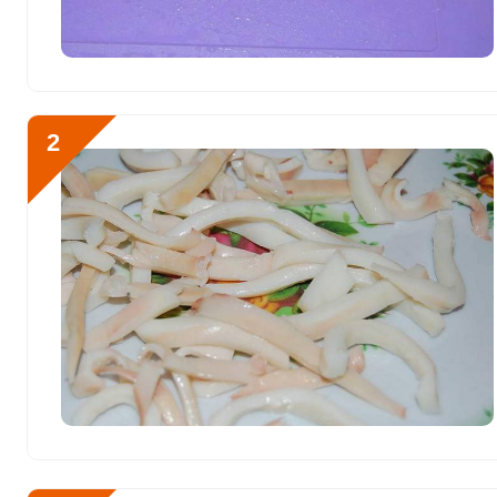
Витамин К
246.4 мкг
Витамин РР
27.6 мг
Калий
1419.3 мг
2
Отправляя эту форму, вы соглашае
Кальций
759.2 мг
Политикой конфиденциальности
,
П
персональных данных
и
Пользоват
Кремний
2.3 мг
Магний
327.9 мг
Начнем готовить салат
Натрий
1472.8 мг
проточной водой. Для у
хрящевую пластину вытя
Сера
899.3 мг
три-четыре минуты горя
Фосфор
1591.8 мг
Хлор
1596.8 мг
Алюминий
54.6 мкг