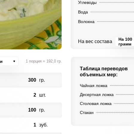
Углеводы
Вода
Волокна
На 100
На вес состава
грамм
ии
1 порция = 192,0 гр.
Таблица переводов
объемных мер:
300
гр.
Чайная ложка
Десертная ложка
2
шт.
Столовая ложка
100
гр.
Стакан
1
зуб.