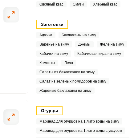
Овсяный квас
Смузи
Хлебный квас
8
Заготовки
5
Аджика
Баклажаны на зиму
.9
Варенье на зиму
Джемы
Желе на зиму
2
Кабачки на зиму
Кабачковая икра на зиму
Компоты
Лечо
1
Салаты из баклажанов на зиму
.5
Салат из зеленых помидоров на зиму
Жареные баклажаны на зиму
7
2
Огурцы
.3
Маринад для огурцов на 1 литр воды на зиму
Маринад для огурцов на 1 литр воды с уксусом
5