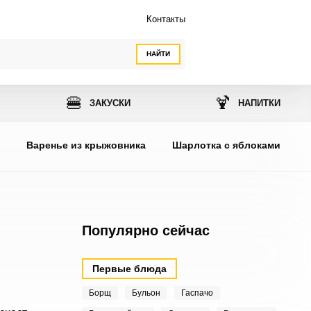
Контакты
НАЙТИ
🍔
🍹
ЗАКУСКИ
НАПИТКИ
ы
Варенье из крыжовника
Шарлотка с яблоками
Популярно сейчас
Первые блюда
Борщ
Бульон
Гаспачо