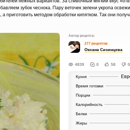
бителей нежных вариантов. За сливочный мягкий вкус «отв
авляем зубок чеснока. Пару веточек зелени укропа освежит
, а приготовить методом обработки кипятком. Так они полу
Автор рецепта:
277 рецептов
Оксана Сизинцева
4839
0
58
0
Евр
Кухня
Время готовки
Порции
Калорийность
Белки
Жиры