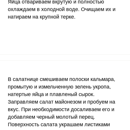
Яйца отвариваем вкрутую и полностью
50 мкг
1.6
3
охлаждаем в холодной воде. Очищаем их и
натираем на крупной терке.
12 мг
14.1
27.
1200 мкг
0
0
20 мкг
0
0
70 мкг
16.5
31.
В салатнице смешиваем полоски кальмара,
промытую и измельченную зелень укропа,
натертые яйца и плавленый сырок.
Заправляем салат майонезом и пробуем на
вкус. При необходимости досаливаем его и
добавляем черный молотый перец.
Поверхность салата украшаем листиками