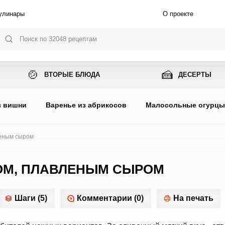
улинары
О проекте
🍲
🍰
ВТОРЫЕ БЛЮДА
ДЕСЕРТЫ
з вишни
Варенье из абрикосов
Малосольные огурц
леным сыром
ЦОМ, ПЛАВЛЕНЫМ СЫРОМ
Шаги (5)
Комментарии (0)
На печать