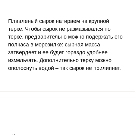
18 мг
7.7
14.
Плавленый сырок натираем на крупной
150 мкг
106.8
20
терке. Чтобы сырок не размазывался по
терке, предварительно можно подержать его
10 мкг
515
988
полчаса в морозилке: сырная масса
70 мкг
0.1
0.
затвердеет и ее будет гораздо удобнее
измельчать. Дополнительно терку можно
2 мкг
6.8
13.
ополоснуть водой – так сырок не прилипнет.
1000 мкг
81.5
156
200 мкг
3
5.
200 мкг
0.1
0.
55 мкг
53.3
102
4000 мкг
0.3
0.