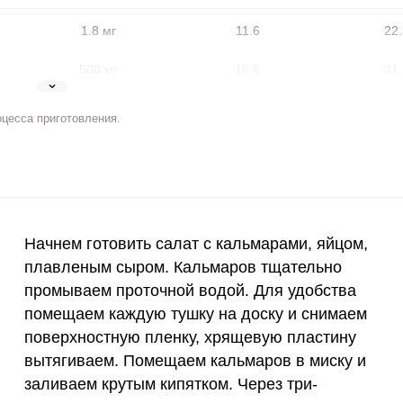
1.8 мг
11.6
22.
500 мг
16.6
31.
5 мг
12.5
2
оцесса приготовления.
2 мг
7.5
14.
400 мкг
3.8
7.
ВХОД НА САЙТ
РЕГИСТРАЦИЯ
3 мкг
27.3
52.
Начнем готовить салат с кальмарами, яйцом,
е
Войдите
90 мкг
7.2
13.
плавленым сыром. Кальмаров тщательно
с помощью социальных сетей:
промываем проточной водой. Для удобства
10 мкг
5.4
10.
помещаем каждую тушку на доску и снимаем
поверхностную пленку, хрящевую пластину
15 мг
21.6
41.
или
вытягиваем. Помещаем кальмаров в миску и
50 мг
9
17.
заливаем крутым кипятком. Через три-