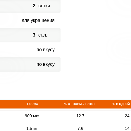
2
ветки
для украшения
3
ст.л.
по вкусу
по вкусу
НОРМА
% ОТ НОРМЫ В 100 Г
% В ОДНОЙ
900 мкг
12.7
24.
1.5 мг
7.6
14.