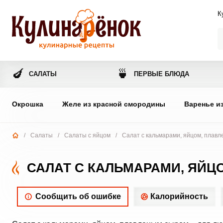
К
🍆
🍵
САЛАТЫ
ПЕРВЫЕ БЛЮДА
Окрошка
Желе из красной смородины
Варенье и
/
Салаты
/
Салаты с яйцом
/
Салат с кальмарами, яйцом, плав
САЛАТ С КАЛЬМАРАМИ, ЯЙ
Сообщить об ошибке
Калорийность