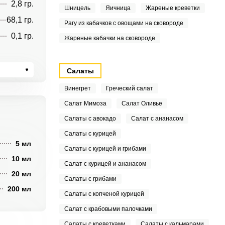
2,8 гр.
Шницель
Яичница
Жареные креветки
68,1 гр.
Рагу из кабачков с овощами на сковороде
0,1 гр.
Жареные кабачки на сковороде
Салаты
Винегрет
Греческий салат
Салат Мимоза
Салат Оливье
Салаты с авокадо
Салат с ананасом
Салаты с курицей
5 мл
Салаты с курицей и грибами
10 мл
Салат с курицей и ананасом
20 мл
Салаты с грибами
200 мл
Салаты с копченой курицей
Салат с крабовыми палочками
Салаты с креветками
Салаты с кальмарами