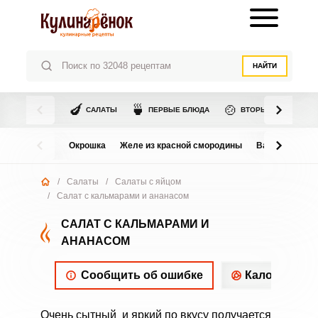
НАЙТИ
🍆
🍵
🍲
САЛАТЫ
ПЕРВЫЕ БЛЮДА
ВТОРЫЕ БЛЮДА
Окрошка
Желе из красной смородины
Варенье из в
/
Салаты
/
Салаты с яйцом
/
Салат с кальмарами и ананасом
САЛАТ С КАЛЬМАРАМИ И
АНАНАСОМ
Сообщить об ошибке
Калорийнос
Очень сытный и яркий по вкусу получается