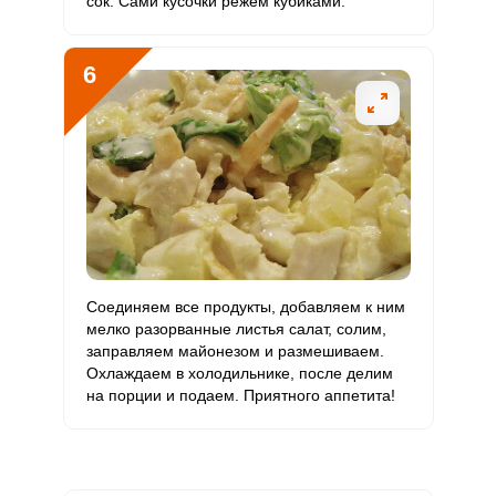
сок. Сами кусочки режем кубиками.
Молибден
92 мкг
70 мкг
14
16.4
6
Соединяем все продукты, добавляем к ним
мелко разорванные листья салат, солим,
заправляем майонезом и размешиваем.
Охлаждаем в холодильнике, после делим
на порции и подаем. Приятного аппетита!