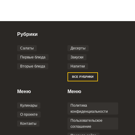
Рубрики
Салаты
Десерты
Фото до 4 шт, до 5 mb
ПРИКРЕПИТЬ
Первые блюда
Закуски
Вторые блюда
Напитки
Отправляя эту форму, вы соглашаетесь с
ВСЕ РУБРИКИ
Правилами сайта
,
Политикой
конфиденциальности
,
Политикой обработки
персональных данных
и
Пользовательским
Меню
Меню
соглашением
.
Кулинары
Политика
конфиденциальности
О проекте
Пользовательское
Контакты
соглашение
ОТПРАВИТЬ КОММЕНТАРИЙ