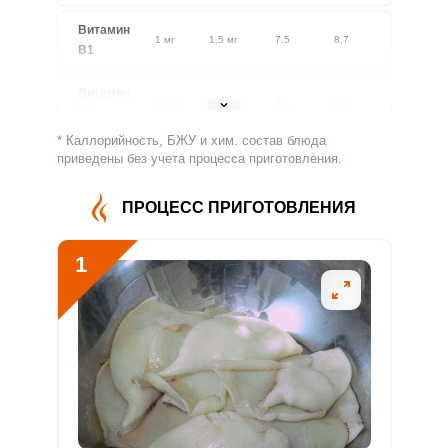
Витамин
1 мг
1.5 мг
7.5
8.7
В1
Витамин
1.4 мг
1.8 мг
8.1
9.5
В2
* Каллорийность, БЖУ и хим. состав блюда
Витамин
приведены без учета процесса приготовления.
569.1 мг
500 мг
12.1
14.2
В4
ПРОЦЕСС ПРИГОТОВЛЕНИЯ
Витамин
4.2 мг
5 мг
8.9
10.4
В5
1
Витамин
1.1 мг
2 мг
6.1
7.1
В6
Витамин
98.9 мкг
400 мкг
2.6
3.1
В9
Витамин
7.2 мкг
3 мкг
25.6
30.1
В12