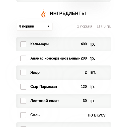
ИНГРЕДИЕНТЫ
1 порция = 117,3 гр.
8 порций
гр.
Кальмары
400
гр.
Ананас консервированный
200
шт.
Яйцо
2
гр.
Сыр Пармезан
120
гр.
Листовой салат
60
по вкусу
Соль