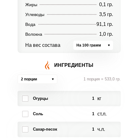
0,1 гр.
Жиры
3,5 гр.
Углеводы
91,1 гр.
Вода
1,0 гр.
Волокна
На вес состава
На 100 грамм
ИНГРЕДИЕНТЫ
1 порция = 533,0 гр.
2 порции
кг
Огурцы
1
ст.л.
Соль
1
ч.л.
Сахар-песок
1