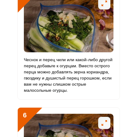
Цинк
2.6 мг
12 мг
2
10.7
Бор
0
1200 мкг
0
0
Ванадий
0
20 мкг
0
0
Молибден
43 мкг
70 мкг
5.8
30.7
Чеснок и перец чили или какой-либо другой
перец добавьте к огурцам. Вместо острого
перца можно добавлять зерна кориандра,
гвоздику и душистый перец горошком, если
вам не нужны слишком острые
малосольные огурцы.
6