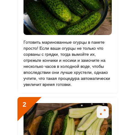
Витамин
73.1 мкг
400 мкг
1.7
9.1
В9
Витамин
0
3 мкг
0
0
В12
Витамин
Готовить маринованные огурцы в пакете
119.1 мкг
90 мкг
12.4
66.2
С
просто! Если ваши огурцы не только что
сорваны с грядки, тогда вымойте их,
отрежьте кончики и носики и замочите на
Витамин
0
10 мкг
0
0
несколько часов в холодной воде, чтобы
D
впоследствии они лучше хрустели, однако
учтите, что такая процедура автоматически
Витамин
1 мг
15 мг
0.6
3.4
увеличит время готовки.
E
Биотин
9 мг
50 мг
1.7
9
2
Витамин
164.1 мкг
120 мкг
12.8
68.4
К
Витамин
3.5 мг
20 мг
1.6
8.6