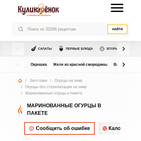
НАЙТИ
🍆
🍵
🍲
САЛАТЫ
ПЕРВЫЕ БЛЮДА
ВТОРЫЕ БЛЮДА
Окрошка
Желе из красной смородины
Варенье из в
/
Заготовки
/
Огурцы на зиму
/
Огурцы без стерилизации на зиму
/
Маринованные огурцы в пакете
МАРИНОВАННЫЕ ОГУРЦЫ В
ПАКЕТЕ
Сообщить об ошибке
Калорийнос