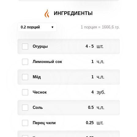
ИНГРЕДИЕНТЫ
1 порция = 1666,6 гр.
0.2 порций
шт.
Огурцы
4 - 5
ч.л.
Лимонный сок
1
ч.л.
Мёд
1
зуб.
Чеснок
4
ч.л.
Соль
0.5
шт.
Перец чили
0.25