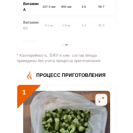
Витамин
107.5 мкг
900 мкг
3.6
59.7
A
Витамин
0.1 мг
1.5 мг
2.4
40.2
В1
Витамин
0.2 мг
1.8 мг
2.7
45
В2
* Каллорийность, БЖУ и хим. состав блюда
Витамин
приведены без учета процесса приготовления.
20.9 мг
500 мг
1.3
20.9
В4
ПРОЦЕСС ПРИГОТОВЛЕНИЯ
Витамин
1 мг
5 мг
5.9
97.6
В5
1
Витамин
0.3 мг
2 мг
4.1
67.6
В6
Витамин
16.7 мкг
400 мкг
1.3
20.8
В9