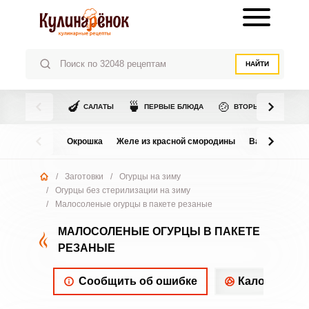
НАЙТИ
🍆
🍵
🍲
САЛАТЫ
ПЕРВЫЕ БЛЮДА
ВТОРЫЕ БЛЮДА
Окрошка
Желе из красной смородины
Варенье из в
/
Заготовки
/
Огурцы на зиму
/
Огурцы без стерилизации на зиму
/
Малосоленые огурцы в пакете резаные
МАЛОСОЛЕНЫЕ ОГУРЦЫ В ПАКЕТЕ
РЕЗАНЫЕ
Сообщить об ошибке
Калорийнос