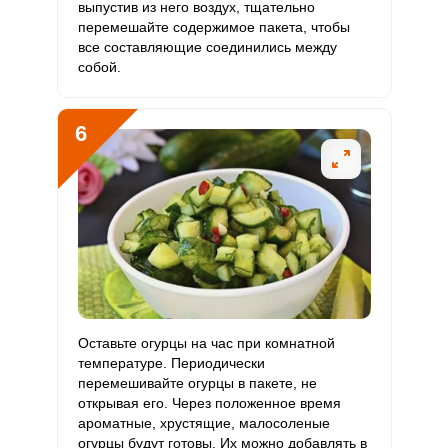
выпустив из него воздух, тщательно
перемешайте содержимое пакета, чтобы
Ванадий
0
20 мкг
0
0
все составляющие соединились между
собой.
Молибден
8.5 мкг
70 мкг
3.6
60.7
6
Оставьте огурцы на час при комнатной
температуре. Периодически
перемешивайте огурцы в пакете, не
открывая его. Через положенное время
ароматные, хрустящие, малосоленые
огурцы будут готовы. Их можно добавлять в