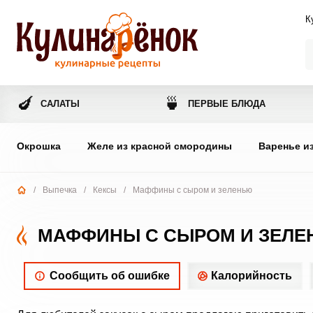
К
🍆
🍵
САЛАТЫ
ПЕРВЫЕ БЛЮДА
Окрошка
Желе из красной смородины
Варенье и
/
Выпечка
/
Кексы
/
Маффины с сыром и зеленью
МАФФИНЫ С СЫРОМ И ЗЕЛ
Сообщить об ошибке
Калорийность