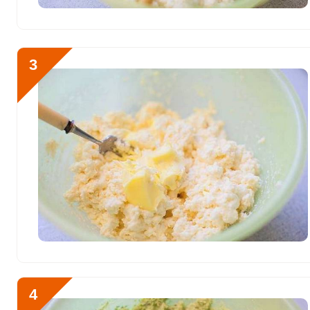
Хлор
6340.2 мг
Алюминий
107.5 мкг
3
Железо
11.3 мг
Йод
42.6 мкг
Кобальт
18.5 мкг
Литий
0
Марганец
2 мкг
Медь
524.2 мкг
Никель
7 мкг
Рубидий
0
4