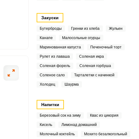
4
5
Закуски
6
Бутерброды
Гренки из хлеба
Жульен
Канапе
Малосольные огурцы
5
ОТПРАВИТЬ СООБЩЕНИЕ
Маринованная капуста
Печеночный торт
5
Рулет из лаваша
Соленая икра
Соленая форель
Соленая горбуша
6
Соленое сало
Тарталетки с начинкой
биком, выложите в
Затем вбейте ку
1
Холодец
Шаурма
ером до однородной
7
Напитки
.7
Березовый сок на зиму
Квас из цикория
4
Кисель
Лимонад домашний
Молочный коктейль
Мохито безалкогольный
7