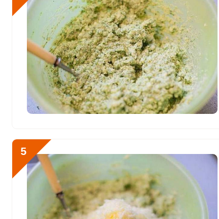
Селен
72.9 мкг
Фтор
160.9 мкг
Хром
15.1 мкг
Цинк
6.6 мг
Бор
118.4 мкг
Ванадий
288 мкг
Молибден
67.2 мкг
5