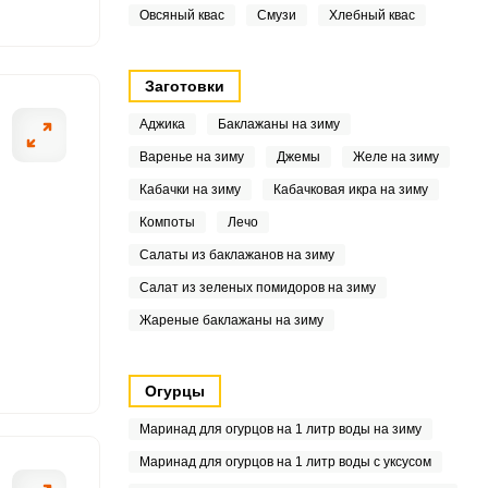
Овсяный квас
Смузи
Хлебный квас
9
7
Заготовки
Аджика
Баклажаны на зиму
5
Варенье на зиму
Джемы
Желе на зиму
7
Кабачки на зиму
Кабачковая икра на зиму
8
Компоты
Лечо
Салаты из баклажанов на зиму
Салат из зеленых помидоров на зиму
5
Жареные баклажаны на зиму
7
Огурцы
6
Маринад для огурцов на 1 литр воды на зиму
Маринад для огурцов на 1 литр воды с уксусом