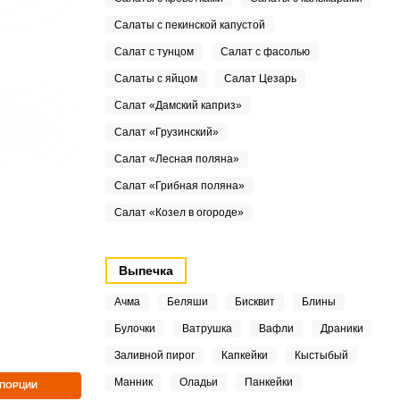
Салаты с пекинской капустой
Салат с тунцом
Салат с фасолью
Салаты с яйцом
Салат Цезарь
Салат «Дамский каприз»
Салат «Грузинский»
Салат «Лесная поляна»
Салат «Грибная поляна»
Салат «Козел в огороде»
Выпечка
Ачма
Беляши
Бисквит
Блины
Булочки
Ватрушка
Вафли
Драники
Заливной пирог
Капкейки
Кыстыбый
Манник
Оладьи
Панкейки
 ПОРЦИИ