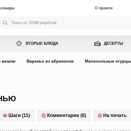
улинары
О проекте
🍲
🍰
ВТОРЫЕ БЛЮДА
ДЕСЕРТЫ
з вишни
Варенье из абрикосов
Малосольные огурц
ЕНЬЮ
Шаги (11)
Комментарии (0)
На печать