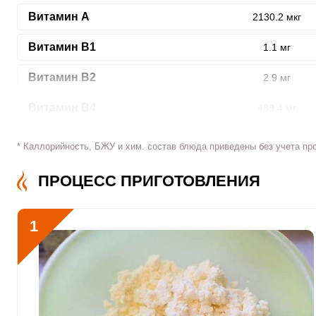
Витамин A
2130.2 мкг
Витамин В1
1.1 мг
ШАГ
1 ИЗ 11
Витамин В2
2.9 мг
Витамин В4
489.4 мг
Витамин В5
3.4 мг
* Каллорийность, БЖУ и хим. состав блюда приведены без учета пр
Витамин В6
1.2 мг
ПРОЦЕСС ПРИГОТОВЛЕНИЯ
Сообщить об ошибк
Витамин В9
123.8 мкг
1
Витамин В12
2.3 мкг
Витамин С
17.2 мкг
Витамин D
6.8 мкг