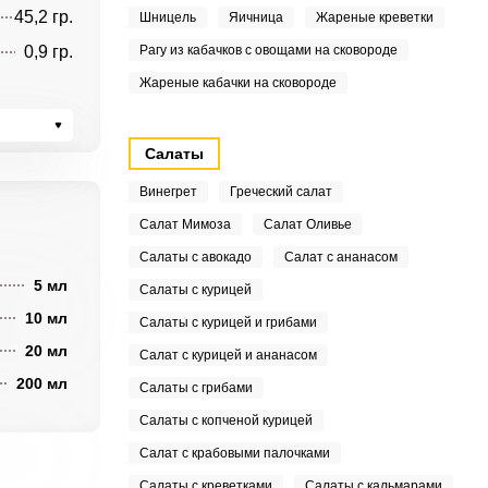
45,2 гр.
Шницель
Яичница
Жареные креветки
0,9 гр.
Рагу из кабачков с овощами на сковороде
Жареные кабачки на сковороде
Салаты
Винегрет
Греческий салат
Салат Мимоза
Салат Оливье
Салаты с авокадо
Салат с ананасом
5 мл
Салаты с курицей
10 мл
Салаты с курицей и грибами
20 мл
Салат с курицей и ананасом
200 мл
Салаты с грибами
Салаты с копченой курицей
Салат с крабовыми палочками
Салаты с креветками
Салаты с кальмарами