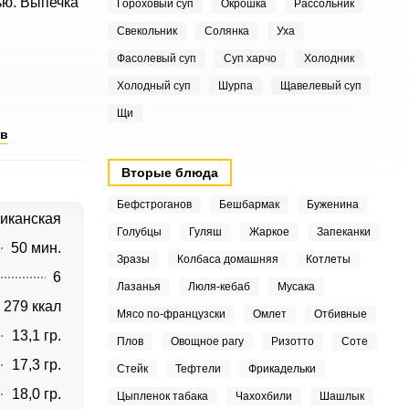
ью. Выпечка
Гороховый суп
Окрошка
Рассольник
Свекольник
Солянка
Уха
Фасолевый суп
Суп харчо
Холодник
Холодный суп
Шурпа
Щавелевый суп
Щи
ов
Вторые блюда
Бефстроганов
Бешбармак
Буженина
иканская
Голубцы
Гуляш
Жаркое
Запеканки
50 мин.
Зразы
Колбаса домашняя
Котлеты
6
Лазанья
Люля-кебаб
Мусака
279 ккал
Мясо по-французски
Омлет
Отбивные
13,1 гр.
Плов
Овощное рагу
Ризотто
Соте
17,3 гр.
Стейк
Тефтели
Фрикадельки
18,0 гр.
Цыпленок табака
Чахохбили
Шашлык