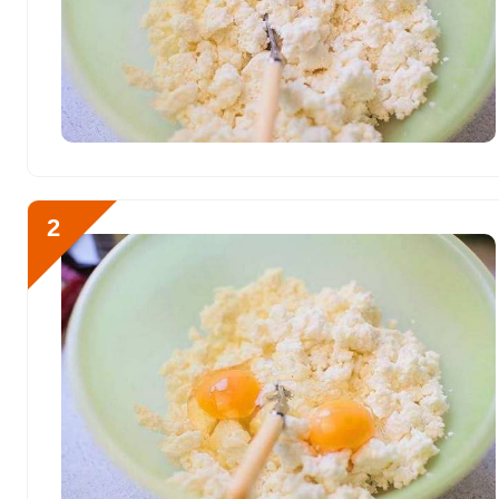
Витамин E
15.7 мг
Биотин
34.5 мг
Витамин К
119.7 мкг
Отправляя эту форму, вы соглашае
Витамин РР
43.8 мг
Политикой конфиденциальности
,
П
персональных данных
и
Пользоват
Калий
1276.2 мг
2
Кальций
3960 мг
Готовить маффины с сыр
Кремний
12.8 мг
глубокую миску, а зате
консистенции.
Магний
255.9 мг
Натрий
9101.5 мг
Сера
1781.8 мг
Фосфор
3056.5 мг