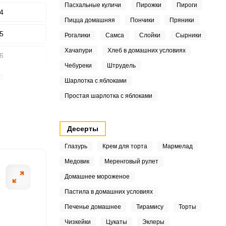
Пасхальные куличи
Пирожки
Пироги
4
Пицца домашняя
Пончики
Пряники
5
Рогалики
Самса
Слойки
Сырники
ШАГ
2 ИЗ 11
Хачапури
Хлеб в домашних условиях
6
Чебуреки
Штрудель
3
Шарлотка с яблоками
Простая шарлотка с яблоками
2
9
Десерты
2
Глазурь
Крем для торта
Мармелад
Медовик
Меренговый рулет
7
Домашнее мороженое
2
Пастила в домашних условиях
4
Печенье домашнее
Тирамису
Торты
Чизкейки
Цукаты
Эклеры