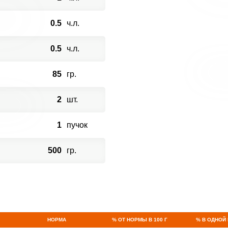
0.5
ч.л.
0.5
ч.л.
85
гр.
2
шт.
1
пучок
500
гр.
НОРМА
% ОТ НОРМЫ В 100 Г
% В ОДНОЙ