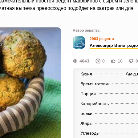
 замечательный простой рецепт маффинов с сыром и зелен
матная выпечка превосходно подойдет на завтрак или для
Автор рецепта:
2903 рецепта
Александр Виноград
4043
0
16
0
Амер
Кухня
Время готовки
Порции
Калорийность
Белки
Жиры
Углеводы