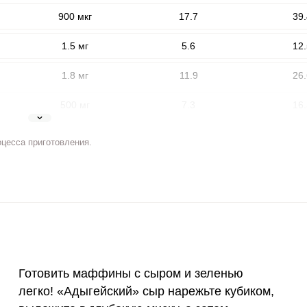
900 мкг
17.7
39.
1.5 мг
5.6
12.
1.8 мг
11.9
26.
500 мг
7.3
16.
5 мг
5
11.
оцесса приготовления.
ВХОД НА САЙТ
РЕГИСТРАЦИЯ
2 мг
4.4
9.
е
400 мкг
2.3
5.
Войдите
с помощью социальных сетей:
3 мкг
5.7
12.
90 мкг
1.4
3.
или
Готовить маффины с сыром и зеленью
10 мкг
5.1
11.
легко! «Адыгейский» сыр нарежьте кубиком,