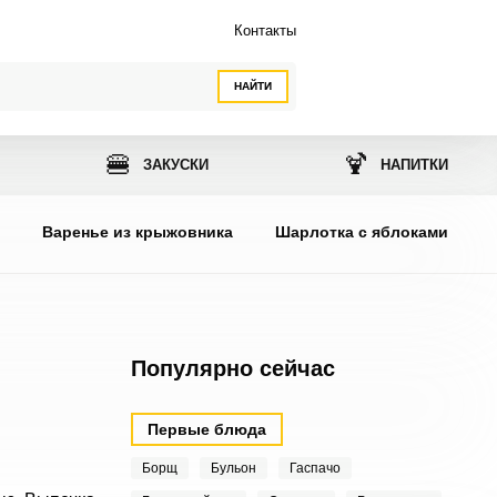
Контакты
НАЙТИ
🍔
🍹
ЗАКУСКИ
НАПИТКИ
ы
Варенье из крыжовника
Шарлотка с яблоками
Популярно сейчас
Первые блюда
Борщ
Бульон
Гаспачо