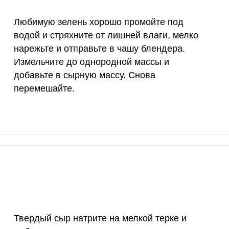
55 мкг
9.9
22.
Любимую зелень хорошо промойте под
4000 мкг
0.3
0.
водой и стряхните от лишней влаги, мелко
нарежьте и отправьте в чашу блендера.
50 мкг
2.3
5
Измельчите до однородной массы и
12 мг
4.1
9.
добавьте в сырную массу. Снова
перемешайте.
1200 мкг
0.7
1.
20 мкг
107.4
24
70 мкг
7.2
1
Твердый сыр натрите на мелкой терке и