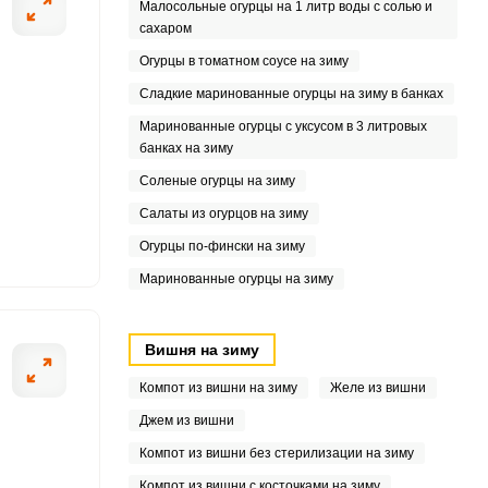
Малосольные огурцы на 1 литр воды с солью и
1
сахаром
7
Огурцы в томатном соусе на зиму
Сладкие маринованные огурцы на зиму в банках
Маринованные огурцы с уксусом в 3 литровых
банках на зиму
1
Соленые огурцы на зиму
6
Салаты из огурцов на зиму
Огурцы по-фински на зиму
0
Маринованные огурцы на зиму
6
Вишня на зиму
Компот из вишни на зиму
Желе из вишни
Джем из вишни
Компот из вишни без стерилизации на зиму
Компот из вишни с косточками на зиму