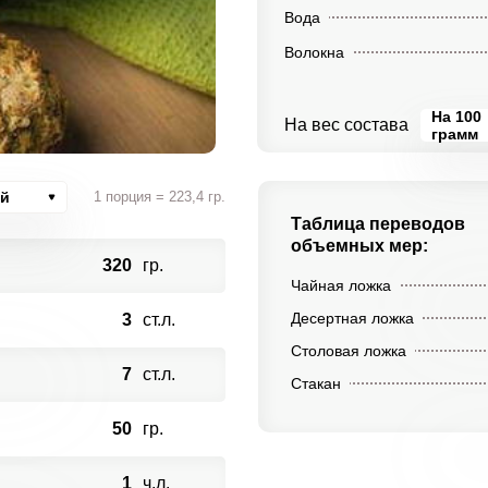
Вода
Волокна
На 100
На вес состава
грамм
ий
1 порция = 223,4 гр.
Таблица переводов
объемных мер:
320
гр.
Чайная ложка
Десертная ложка
3
ст.л.
Столовая ложка
7
ст.л.
Стакан
50
гр.
1
ч.л.