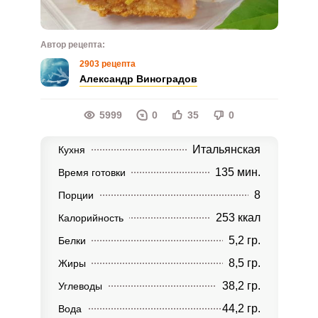
Автор рецепта:
2903 рецепта
Александр Виноградов
5999
0
35
0
Итальянская
Кухня
135 мин.
Время готовки
8
Порции
253 ккал
Калорийность
5,2 гр.
Белки
8,5 гр.
Жиры
38,2 гр.
Углеводы
44,2 гр.
Вода