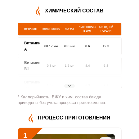
ХИМИЧЕСКИЙ СОСТАВ
% ОТ НОРМЫ
% В ОДНОЙ
НУТРИЕНТ
КОЛИЧЕСТВО
НОРМА
В 100 Г
ПОРЦИИ
Витамин
887.7 мкг
900 мкг
8.6
12.3
A
Витамин
0.8 мг
1.5 мг
4.4
6.4
В1
Витамин
1.3 мг
1.8 мг
6.3
9.1
В2
* Каллорийность, БЖУ и хим. состав блюда
Витамин
приведены без учета процесса приготовления.
605.5 мг
500 мг
10.6
15.1
В4
ПРОЦЕСС ПРИГОТОВЛЕНИЯ
Витамин
3.7 мг
5 мг
6.5
9.3
В5
1