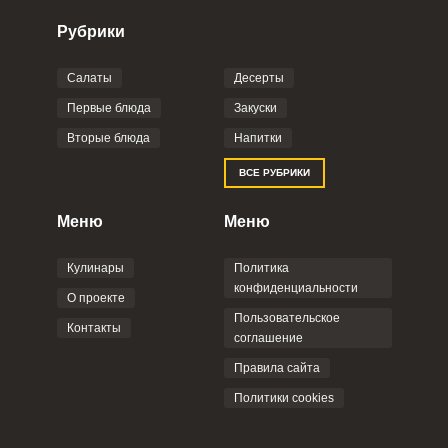
Рубрики
ЕЩЕ НЕ ЗАРЕГИСТРИРОВАННЫ?
Салаты
Десерты
Забыли пароль?
Фото до 4 шт, до 5 mb
ПРИКРЕПИТЬ
ОТПРАВИТЬ СООБЩЕНИЕ
Первые блюда
Закуски
Вторые блюда
Напитки
Отправляя эту форму, вы соглашаетесь с
ВСЕ РУБРИКИ
Правилами сайта
,
Политикой
конфиденциальности
,
Политикой обработки
персональных данных
и
Пользовательским
Меню
Меню
соглашением
.
Кулинары
Политика
конфиденциальности
О проекте
Пользовательское
Контакты
соглашение
ОТПРАВИТЬ КОММЕНТАРИЙ
Правила сайта
Политики cookies