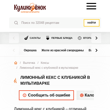
НАЙТИ
🍆
🍵
🍲
САЛАТЫ
ПЕРВЫЕ БЛЮДА
ВТОРЫЕ БЛЮДА
Окрошка
Желе из красной смородины
Варенье из в
/
Выпечка
/
Кексы
/
Лимонный кекс с клубникой в мультиварке
ЛИМОННЫЙ КЕКС С КЛУБНИКОЙ В
МУЛЬТИВАРКЕ
Сообщить об ошибке
Калорийнос
Лимонный кекс с клубникой – отличный