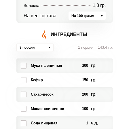
1,3 гр.
Волокна
На вес состава
На 100 грамм
ИНГРЕДИЕНТЫ
1 порция = 143,4 гр.
8 порций
гр.
Мука пшеничная
300
гр.
Кефир
150
гр.
Сахар-песок
200
гр.
Масло сливочное
100
ч.л.
Сода пищевая
1