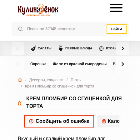
НАЙТИ
🍆
🍵
🍲
САЛАТЫ
ПЕРВЫЕ БЛЮДА
ВТОРЫЕ БЛЮДА
Окрошка
Желе из красной смородины
Варенье из в
/
Десерты, сладости
/
Торты
/
Крем Пломбир со сгущенкой для торта
КРЕМ ПЛОМБИР СО СГУЩЕНКОЙ ДЛЯ
ТОРТА
Сообщить об ошибке
Калорийнос
Вкусный и сладкий крем пломбир для