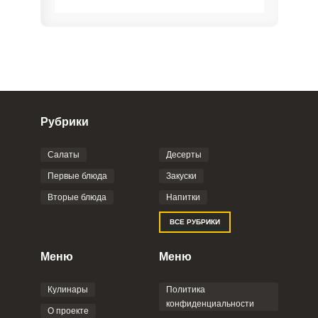
Рубрики
Салаты
Десерты
Фото до 4 шт, до 5 mb
ПРИКРЕПИТЬ
Первые блюда
Закуски
Вторые блюда
Напитки
Отправляя эту форму, вы соглашаетесь с
ВСЕ РУБРИКИ
Правилами сайта
,
Политикой
конфиденциальности
,
Политикой обработки
персональных данных
и
Пользовательским
Меню
Меню
соглашением
.
Кулинары
Политика
конфиденциальности
О проекте