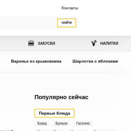
Контакты
НАЙТИ
🍔
🍹
ЗАКУСКИ
НАПИТКИ
ы
Варенье из крыжовника
Шарлотка с яблоками
Популярно сейчас
Первые блюда
Борщ
Бульон
Гаспачо