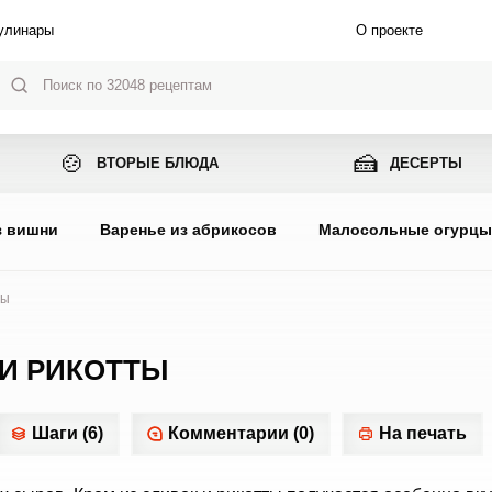
улинары
О проекте
🍲
🍰
ВТОРЫЕ БЛЮДА
ДЕСЕРТЫ
з вишни
Варенье из абрикосов
Малосольные огурц
ты
 И РИКОТТЫ
Шаги (6)
Комментарии (0)
На печать