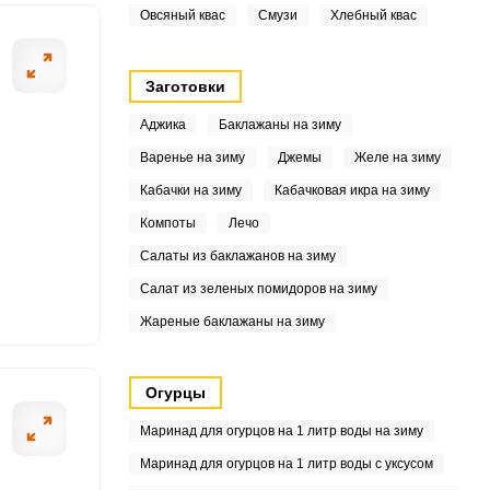
Овсяный квас
Смузи
Хлебный квас
9
Заготовки
Аджика
Баклажаны на зиму
Варенье на зиму
Джемы
Желе на зиму
Кабачки на зиму
Кабачковая икра на зиму
3
Компоты
Лечо
Салаты из баклажанов на зиму
Салат из зеленых помидоров на зиму
Жареные баклажаны на зиму
Огурцы
Маринад для огурцов на 1 литр воды на зиму
Маринад для огурцов на 1 литр воды с уксусом