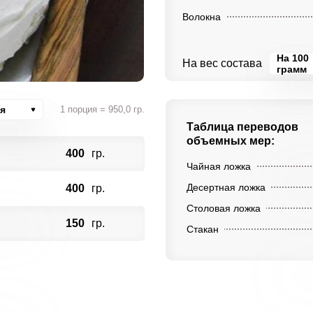
Волокна
На 100
На вес состава
грамм
я
1 порция = 950,0 гр.
Таблица переводов
объемных мер:
400
гр.
Чайная ложка
Десертная ложка
400
гр.
Столовая ложка
150
гр.
Стакан