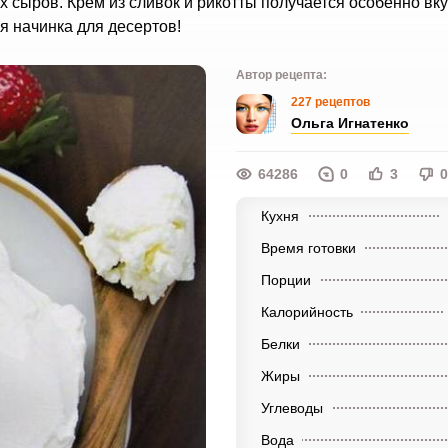
 сыров. Крем из сливок и рикотты получается особенно вк
я начинка для десертов!
Автор рецепта:
227 рецептов
Ольга Игнатенко
64286
0
3
0
Кухня
Время готовки
Порции
Калорийность
Белки
Жиры
Углеводы
Вода