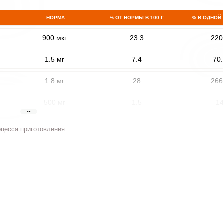
НОРМА
% ОТ НОРМЫ В 100 Г
% В ОДНОЙ
900 мкг
23.3
220
1.5 мг
7.4
70.
1.8 мг
28
266
500 мг
1.5
1
5 мг
3.9
36.
оцесса приготовления.
2 мг
6.7
63.
400 мкг
3.6
3
3 мкг
11.9
113
90 мкг
1.4
13.