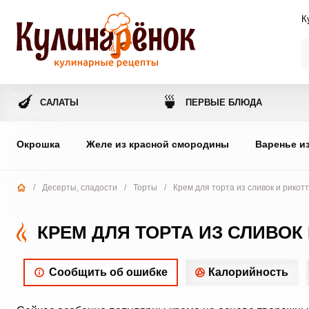
К
🍆
🍵
САЛАТЫ
ПЕРВЫЕ БЛЮДА
Окрошка
Желе из красной смородины
Варенье и
/
Десерты, сладости
/
Торты
/
Крем для торта из сливок и рикот
КРЕМ ДЛЯ ТОРТА ИЗ СЛИВОК
Сообщить об ошибке
Калорийность