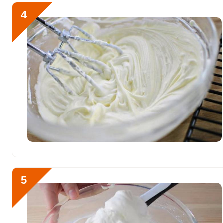
Рубидий
0
4
Селен
23.6 мкг
Фтор
0
Хром
0
Цинк
5.4 мг
Бор
0
Ванадий
0
Молибден
0
5