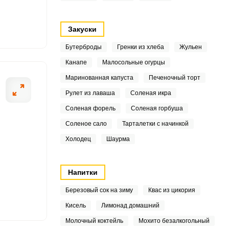
.5
Закуски
Бутерброды
Гренки из хлеба
Жульен
Канапе
Малосольные огурцы
.7
ОТПРАВИТЬ СООБЩЕНИЕ
Маринованная капуста
Печеночный торт
7
Рулет из лаваша
Соленая икра
Соленая форель
Соленая горбуша
Соленое сало
Тарталетки с начинкой
Холодец
Шаурма
аждаем в холодильнике.
Соединяем их с 
Напитки
2
Березовый сок на зиму
Квас из цикория
2
Кисель
Лимонад домашний
Молочный коктейль
Мохито безалкогольный