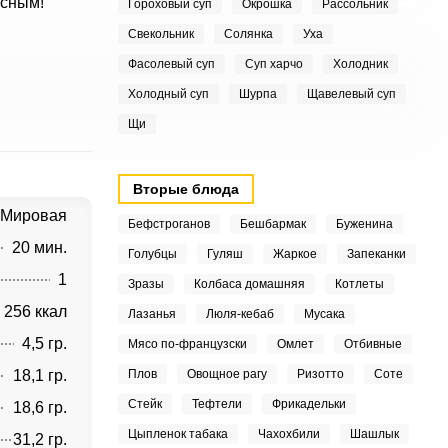
усным!
Гороховый суп
Окрошка
Рассольник
Свекольник
Солянка
Уха
Фасолевый суп
Суп харчо
Холодник
Холодный суп
Шурпа
Щавелевый суп
Щи
Вторые блюда
Мировая
Бефстроганов
Бешбармак
Буженина
20 мин.
Голубцы
Гуляш
Жаркое
Запеканки
1
Зразы
Колбаса домашняя
Котлеты
256 ккал
Лазанья
Люля-кебаб
Мусака
4,5 гр.
Мясо по-французски
Омлет
Отбивные
18,1 гр.
Плов
Овощное рагу
Ризотто
Соте
Стейк
Тефтели
Фрикадельки
18,6 гр.
Цыпленок табака
Чахохбили
Шашлык
31,2 гр.