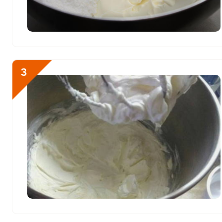
Фосфор
2788 мг
Хлор
0
Алюминий
200 мкг
Отправляя эту форму, вы соглашае
3
Политикой конфиденциальности
,
П
персональных данных
и
Пользоват
Железо
3.4 мг
Йод
0
Кобальт
0
Чтобы приготовить крем
Литий
0
Марганец
0 мкг
Медь
312 мкг
Никель
0