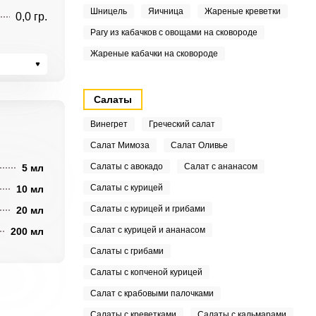
Шницель
Яичница
Жареные креветки
0,0 гр.
Рагу из кабачков с овощами на сковороде
Жареные кабачки на сковороде
Салаты
Винегрет
Греческий салат
Салат Мимоза
Салат Оливье
Салаты с авокадо
Салат с ананасом
5 мл
Салаты с курицей
10 мл
Салаты с курицей и грибами
20 мл
Салат с курицей и ананасом
200 мл
Салаты с грибами
Салаты с копченой курицей
Салат с крабовыми палочками
Салаты с креветками
Салаты с кальмарами