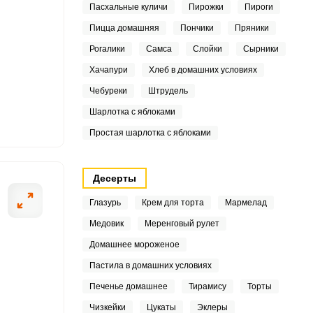
Пасхальные куличи
Пирожки
Пироги
Пицца домашняя
Пончики
Пряники
3
Рогалики
Самса
Слойки
Сырники
Хачапури
Хлеб в домашних условиях
ШАГ
2 ИЗ 6
Чебуреки
Штрудель
7
Шарлотка с яблоками
.7
Простая шарлотка с яблоками
.4
Десерты
.7
Глазурь
Крем для торта
Мармелад
Медовик
Меренговый рулет
Домашнее мороженое
0
Пастила в домашних условиях
8
Печенье домашнее
Тирамису
Торты
Чизкейки
Цукаты
Эклеры