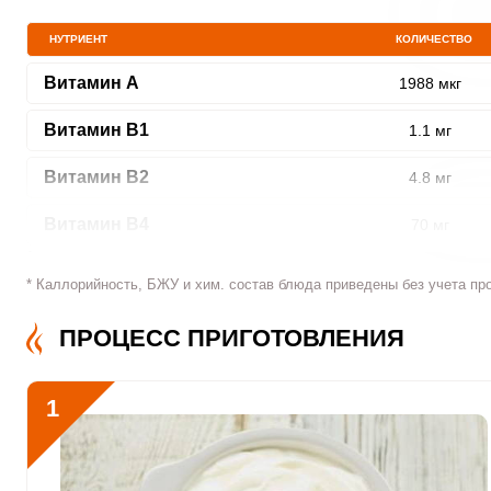
НУТРИЕНТ
КОЛИЧЕСТВО
Витамин A
1988 мкг
Витамин В1
1.1 мг
Витамин В2
4.8 мг
Витамин В4
70 мг
Витамин В5
1.8 мг
* Каллорийность, БЖУ и хим. состав блюда приведены без учета пр
Витамин В6
1.3 мг
ПРОЦЕСС ПРИГОТОВЛЕНИЯ
Витамин В9
136 мкг
1
Витамин В12
3.4 мкг
Витамин С
12 мкг