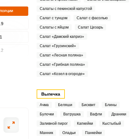
Салаты с пекинской капустой
 ПОРЦИИ
Салат с тунцом
Салат с фасолью
.9
Салаты с яйцом
Салат Цезарь
1
Салат «Дамский каприз»
Салат «Грузинский»
.2
Салат «Лесная поляна»
4
Салат «Грибная поляна»
Салат «Козел в огороде»
9
4
Выпечка
4
Ачма
Беляши
Бисквит
Блины
Булочки
Ватрушка
Вафли
Драники
.3
Заливной пирог
Капкейки
Кыстыбый
3
Манник
Оладьи
Панкейки