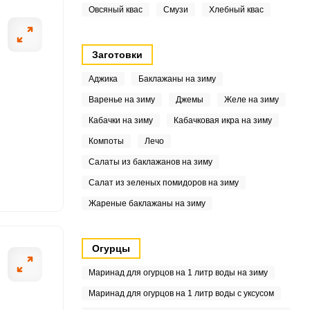
Овсяный квас
Смузи
Хлебный квас
2
Заготовки
5
Аджика
Баклажаны на зиму
9
Варенье на зиму
Джемы
Желе на зиму
Кабачки на зиму
Кабачковая икра на зиму
Компоты
Лечо
1
Салаты из баклажанов на зиму
5
Салат из зеленых помидоров на зиму
Жареные баклажаны на зиму
6
Огурцы
1
Маринад для огурцов на 1 литр воды на зиму
Маринад для огурцов на 1 литр воды с уксусом
3