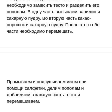
необходимо замесить тесто и разделить его
50 мкг
2.6
3.
пополам. В одну часть высыпаем ванилин и
12 мг
4.6
5.
сахарную пудру. Во вторую часть какао-
порошок и сахарную пудру. После этого обе
1200 мкг
1.5
1.
части необходимо перемешать.
20 мкг
216.4
253
70 мкг
10.8
12.
Промываем и подсушиваем изюм при
помощи салфетки, делим пополам и
добавляем в каждую часть теста и
перемешиваем.