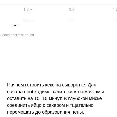
1.8 мг
3.6
4.
500 мг
8.2
9.
5 мг
5.3
6.
оцесса приготовления.
2 мг
6.8
8
400 мкг
3.7
4.
ВХОД НА САЙТ
РЕГИСТРАЦИЯ
3 мкг
1
1.
е
Войдите
90 мкг
0.3
0.
с помощью социальных сетей:
Начнем готовить кекс на сыворотке. Для
10 мкг
1.3
1.
начала необходимо залить кипятком изюм и
оставить на 10 -15 минут. В глубокой миске
15 мг
5.5
6.
или
соединить яйцо с сахаром и тщательно
50 мг
4.3
5
перемешать до образования пены.