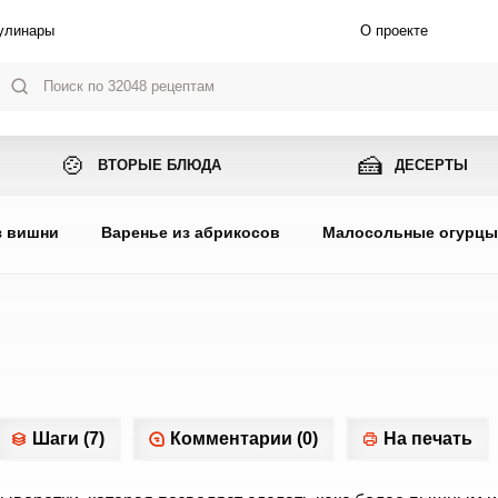
улинары
О проекте
🍲
🍰
ВТОРЫЕ БЛЮДА
ДЕСЕРТЫ
з вишни
Варенье из абрикосов
Малосольные огурц
Шаги (7)
Комментарии (0)
На печать