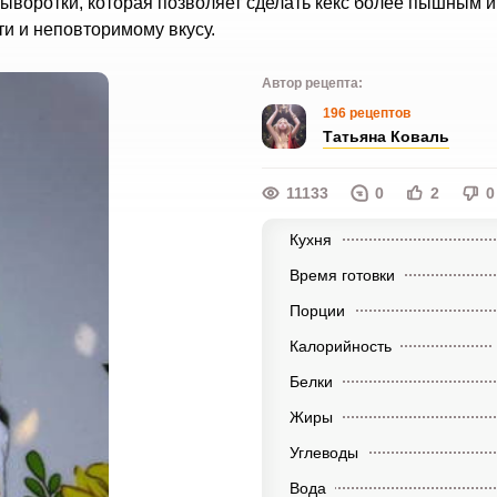
ыворотки, которая позволяет сделать кекс более пышным и
ти и неповторимому вкусу.
Автор рецепта:
196 рецептов
Татьяна Коваль
11133
0
2
0
Кухня
Время готовки
Порции
Калорийность
Белки
Жиры
Углеводы
Вода