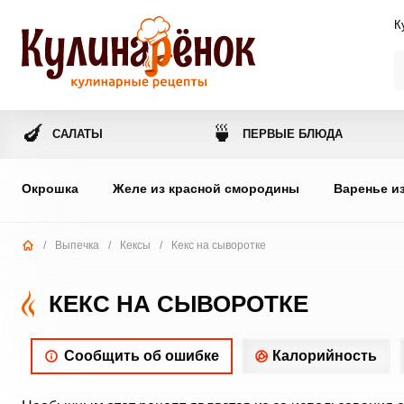
К
🍆
🍵
САЛАТЫ
ПЕРВЫЕ БЛЮДА
Окрошка
Желе из красной смородины
Варенье и
/
Выпечка
/
Кексы
/
Кекс на сыворотке
КЕКС НА СЫВОРОТКЕ
Сообщить об ошибке
Калорийность