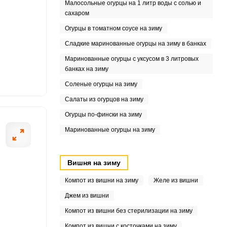
Малосольные огурцы на 1 литр воды с солью и
1
сахаром
Огурцы в томатном соусе на зиму
4
Сладкие маринованные огурцы на зиму в банках
7
Маринованные огурцы с уксусом в 3 литровых
банках на зиму
.1
Соленые огурцы на зиму
7
Салаты из огурцов на зиму
Огурцы по-фински на зиму
Маринованные огурцы на зиму
Вишня на зиму
Компот из вишни на зиму
Желе из вишни
Джем из вишни
Компот из вишни без стерилизации на зиму
Компот из вишни с косточками на зиму