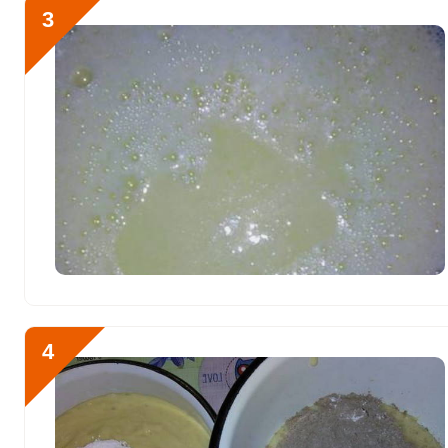
0
3
Железо
14.7 мг
Йод
17.8 мкг
Кобальт
12.7 мкг
Литий
0
Марганец
3.9 мкг
Медь
1796.7 мкг
Никель
9.9 мкг
Рубидий
0
4
Селен
44.5 мкг
Фтор
425.2 мкг