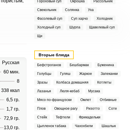
 пористым,
Гороховый суп
Окрошка
Рассольник
Свекольник
Солянка
Уха
Фасолевый суп
Суп харчо
Холодник
Холодный суп
Шурпа
Щавелевый суп
Щи
Вторые блюда
Русская
Бефстроганов
Бешбармак
Буженина
60 мин.
Голубцы
Гуляш
Жаркое
Запеканки
8
Зразы
Колбаса домашняя
Котлеты
338 ккал
Лазанья
Люля-кебаб
Мусака
6,5 гр.
Мясо по-французски
Омлет
Отбивные
1,7 гр.
Плов
Овощное рагу
Ризотто
Соте
Стейк
Тефтели
Фрикадельки
72,9 гр.
Цыпленок табака
Чахохбили
Шашлык
13,0 гр.