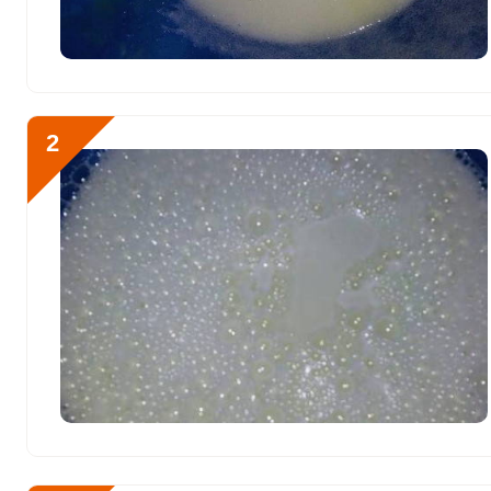
Витамин К
4 мкг
Витамин РР
17.2 мг
Калий
1986.3 мг
2
Отправляя эту форму, вы соглашае
Кальций
Политикой конфиденциальности
,
П
270.1 мг
персональных данных
и
Пользоват
Кремний
18 мг
Магний
199.5 мг
Начнем готовить кекс на
Натрий
-15 минут. В глубокой 
106.3 мг
пены.
Сера
428.6 мг
Фосфор
872.1 мг
Хлор
181.4 мг
Алюминий