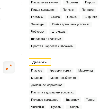
Пасхальные куличи
Пирожки
Пироги
2
Пицца домашняя
Пончики
Пряники
Рогалики
Самса
Слойки
Сырники
6
ШАГ
Хачапури
Хлеб в домашних условиях
2 ИЗ 7
2
Чебуреки
Штрудель
Шарлотка с яблоками
Простая шарлотка с яблоками
4
2
Десерты
Глазурь
Крем для торта
Мармелад
3
Медовик
Меренговый рулет
5
Домашнее мороженое
4
Пастила в домашних условиях
Печенье домашнее
Тирамису
Торты
Чизкейки
Цукаты
Эклеры