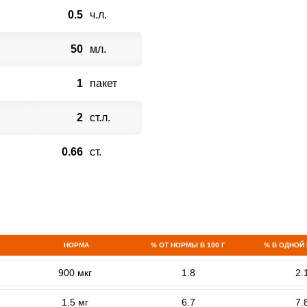
0.5
ч.л.
50
мл.
1
пакет
2
ст.л.
0.66
ст.
НОРМА
% ОТ НОРМЫ В 100 Г
% В ОДНОЙ
900 мкг
1.8
2.
1.5 мг
6.7
7.