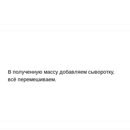
120 мкг
0.4
0.
20 мг
9.2
10.
Запомнить меня
2500 мг
8.5
9.
тесь с
Правилами сайта
,
ВХОД
олитикой обработки
1000 мг
2.9
3.
ельским соглашением
ЕЩЕ НЕ ЗАРЕГИСТРИРОВАННЫ?
30 мг
6.4
7.
Забыли пароль?
400 мг
5.3
6.
В полученную массу добавляем сыворотку,
 сыворотке. Для начала необходимо залить кипятком
всё перемешиваем.
миске соединить яйцо с сахаром и тщательно перемеш
1300 мг
0.9
1
500 мг
9.2
10.
800 мг
11.7
13.
2300 мг
0.8
1