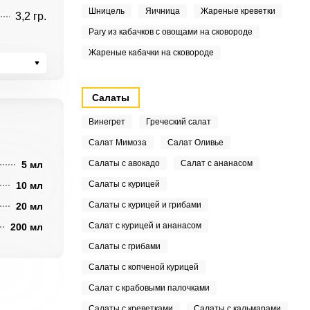
Шницель
Яичница
Жареные креветки
3,2 гр.
Рагу из кабачков с овощами на сковороде
Жареные кабачки на сковороде
Салаты
Винегрет
Греческий салат
Салат Мимоза
Салат Оливье
Салаты с авокадо
Салат с ананасом
5 мл
Салаты с курицей
10 мл
Салаты с курицей и грибами
20 мл
Салат с курицей и ананасом
200 мл
Салаты с грибами
Салаты с копченой курицей
Салат с крабовыми палочками
Салаты с креветками
Салаты с кальмарами