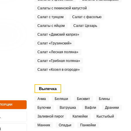
Салаты с пекинской капустой
Салат с тунцом
Салат с фасолью
Салаты с яйцом
Салат Цезарь
Салат «Дамский каприз»
Салат «Грузинский»
Салат «Лесная поляна»
Салат «Грибная поляна»
Салат «Козел в огороде»
Выпечка
Ачма
Беляши
Бисквит
Блины
 ПОРЦИИ
Булочки
Ватрушка
Вафли
Драники
1
Заливной пирог
Капкейки
Кыстыбый
Манник
Оладьи
Панкейки
8