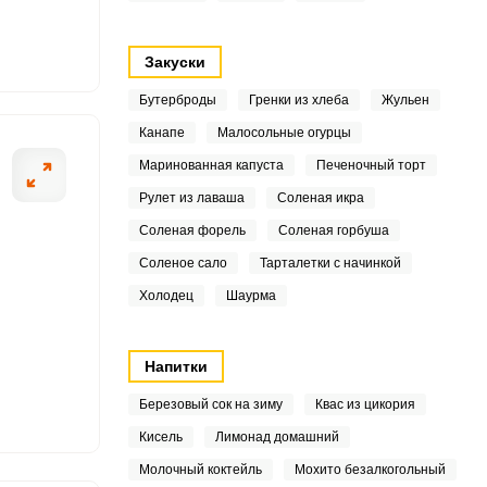
4
Закуски
8
Бутерброды
Гренки из хлеба
Жульен
9
Канапе
Малосольные огурцы
4
ОТПРАВИТЬ СООБЩЕНИЕ
Маринованная капуста
Печеночный торт
Рулет из лаваша
Соленая икра
5
Соленая форель
Соленая горбуша
2
Соленое сало
Тарталетки с начинкой
 изюм и оставить на 10
В полученную м
Холодец
Шаурма
ать до образования
7
Напитки
6
Березовый сок на зиму
Квас из цикория
Кисель
Лимонад домашний
Молочный коктейль
Мохито безалкогольный