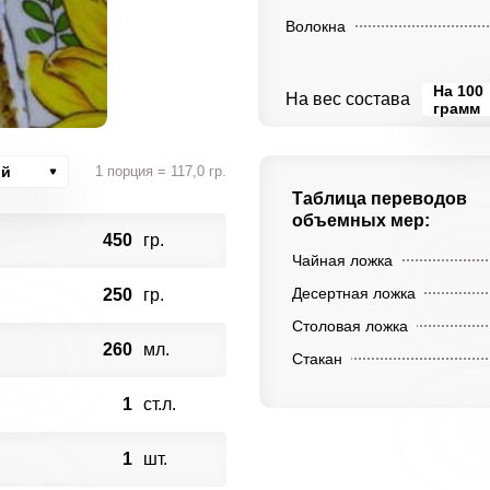
Волокна
На 100
На вес состава
грамм
ий
1 порция = 117,0 гр.
Таблица переводов
объемных мер:
450
гр.
Чайная ложка
Десертная ложка
250
гр.
Столовая ложка
260
мл.
Стакан
1
ст.л.
1
шт.