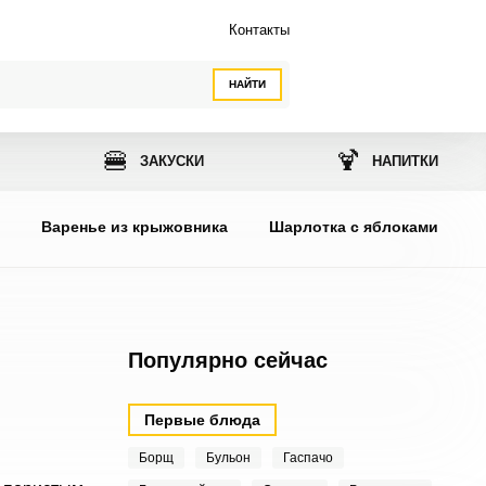
Контакты
НАЙТИ
🍔
🍹
ЗАКУСКИ
НАПИТКИ
ы
Варенье из крыжовника
Шарлотка с яблоками
Популярно сейчас
Первые блюда
Борщ
Бульон
Гаспачо