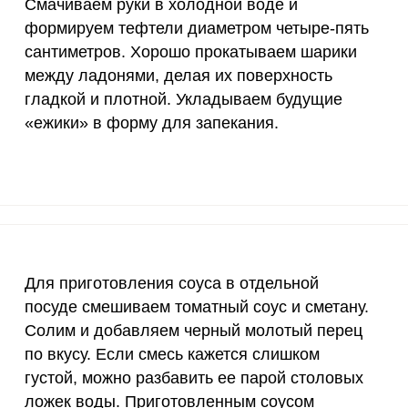
Смачиваем руки в холодной воде и
12 мг
3.5
8.
формируем тефтели диаметром четыре-пять
сантиметров. Хорошо прокатываем шарики
1200 мкг
0.7
1.
между ладонями, делая их поверхность
20 мкг
0
0
гладкой и плотной. Укладываем будущие
«ежики» в форму для запекания.
70 мкг
11.2
25.
Для приготовления соуса в отдельной
посуде смешиваем томатный соус и сметану.
Солим и добавляем черный молотый перец
по вкусу. Если смесь кажется слишком
густой, можно разбавить ее парой столовых
ложек воды. Приготовленным соусом