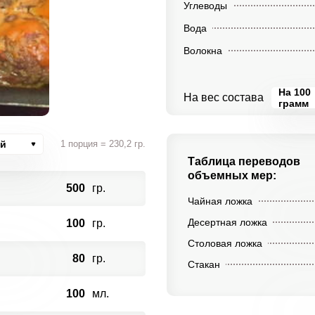
Углеводы
Вода
Волокна
На 100
На вес состава
грамм
ий
1 порция = 230,2 гр.
Таблица переводов
объемных мер:
500
гр.
Чайная ложка
Десертная ложка
100
гр.
Столовая ложка
80
гр.
Стакан
100
мл.