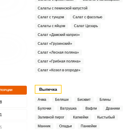
Салаты с пекинской капустой
Салат с тунцом
Салат с фасолью
Салаты с яйцом
Салат Цезарь
Салат «Дамский каприз»
Салат «Грузинский»
Салат «Лесная поляна»
Салат «Грибная поляна»
Салат «Козел в огороде»
Выпечка
 ПОРЦИИ
Ачма
Беляши
Бисквит
Блины
8
Булочки
Ватрушка
Вафли
Драники
1
Заливной пирог
Капкейки
Кыстыбый
Манник
Оладьи
Панкейки
5