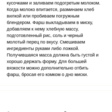
кусочками и заливаем подогретым молоком.
150 мкг
3.3
7.
Когда молоко впитается, разминаем хлеб
вилкой или пробиваем погружным
10 мкг
64.1
147
блендером. Фарш выкладываем в миску,
добавляем к нему хлебную массу,
70 мкг
0
0
подготовленный рис, соль и черный
2 мкг
8.6
19.
молотый перец по вкусу. Смешиваем
ингредиенты руками либо ложкой.
1000 мкг
14.1
32.
Получившаяся масса должна быть густой и
хорошо держать форму. Для большей
200 мкг
0.1
0.
вязкости можно дополнительно отбить
200 мкг
0
0
фарш, бросая его комком о дно миски.
55 мкг
4.3
9.
4000 мкг
0.2
0.
50 мкг
0.2
0.