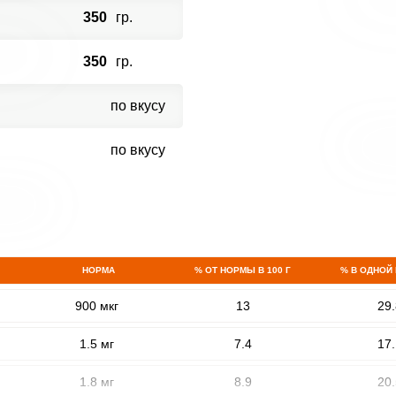
350
гр.
350
гр.
по вкусу
по вкусу
НОРМА
% ОТ НОРМЫ В 100 Г
% В ОДНОЙ
900 мкг
13
29.
1.5 мг
7.4
17.
1.8 мг
8.9
20.