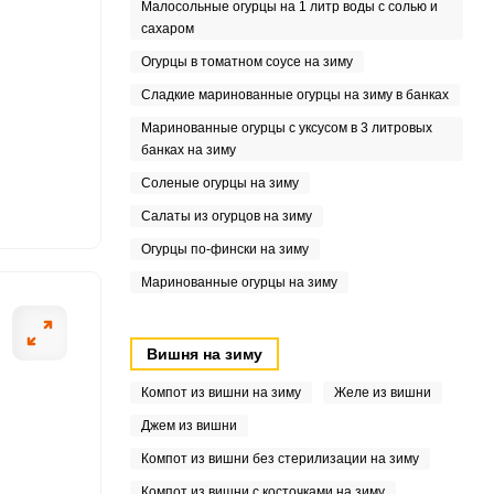
Малосольные огурцы на 1 литр воды с солью и
1
сахаром
Огурцы в томатном соусе на зиму
7
Сладкие маринованные огурцы на зиму в банках
Маринованные огурцы с уксусом в 3 литровых
банках на зиму
8
Соленые огурцы на зиму
Салаты из огурцов на зиму
Огурцы по-фински на зиму
Маринованные огурцы на зиму
Вишня на зиму
Компот из вишни на зиму
Желе из вишни
Джем из вишни
Компот из вишни без стерилизации на зиму
Компот из вишни с косточками на зиму