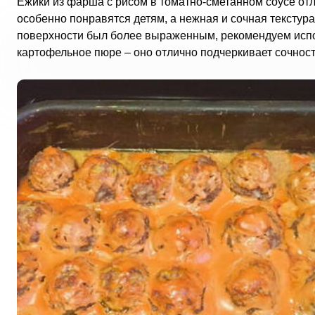
Ежики из фарша с рисом в томатно-сметанном соусе отл
особенно понравятся детям, а нежная и сочная текстур
поверхности был более выраженным, рекомендуем испол
картофельное пюре – оно отлично подчеркивает сочност