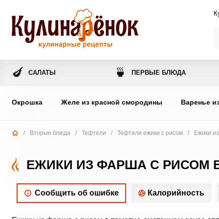
К
🍆
🍵
САЛАТЫ
ПЕРВЫЕ БЛЮДА
Окрошка
Желе из красной смородины
Варенье и
/
Вторые блюда
/
Тефтели
/
Тефтели ежики с рисом
/
Ежики из
ЕЖИКИ ИЗ ФАРША С РИСОМ 
Сообщить об ошибке
Калорийность