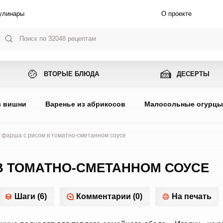
улинары
О проекте
🍲
🍰
ВТОРЫЕ БЛЮДА
ДЕСЕРТЫ
з вишни
Варенье из абрикосов
Малосольные огурц
 фарша с рисом в томатно-сметанном соусе
В ТОМАТНО-СМЕТАННОМ СОУСЕ
Шаги (6)
Комментарии (0)
На печать