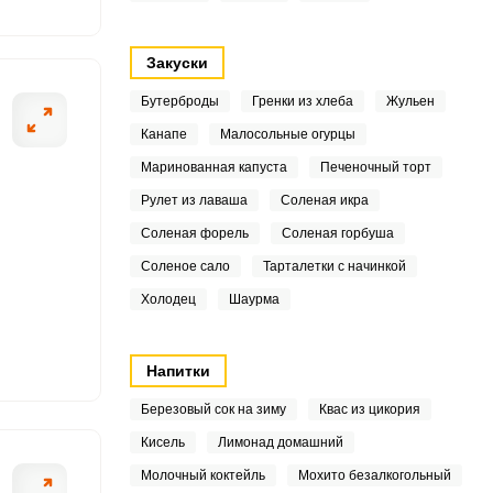
3
6
Закуски
Бутерброды
Гренки из хлеба
Жульен
8
Канапе
Малосольные огурцы
6
ОТПРАВИТЬ СООБЩЕНИЕ
Маринованная капуста
Печеночный торт
4
Рулет из лаваша
Соленая икра
Соленая форель
Соленая горбуша
вкусен! Рис необходимо
Фарш можно как 
9
Соленое сало
Тарталетки с начинкой
льно промываем его и
для мясорубки с
8
Холодец
Шаурма
 откидываем крупу на
8
Напитки
1
Березовый сок на зиму
Квас из цикория
3
Кисель
Лимонад домашний
Молочный коктейль
Мохито безалкогольный
2