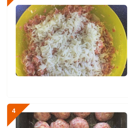
Йод
68 мкг
Кобальт
88.5 мкг
Литий
0
Марганец
2.4 мкг
Медь
1940.9 мкг
Никель
2.7 мкг
Рубидий
0
Селен
32.7 мкг
Фтор
89.3 мкг
4
Хром
1.7 мкг