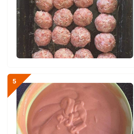
Цинк
5.9 мг
Бор
120 мкг
Ванадий
0
Молибден
108.5 мкг
5