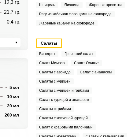
12,3 гр.
Шницель
Яичница
Жареные креветки
21,7 гр.
Рагу из кабачков с овощами на сковороде
0,4 гр.
Жареные кабачки на сковороде
Салаты
Винегрет
Греческий салат
Салат Мимоза
Салат Оливье
Салаты с авокадо
Салат с ананасом
Салаты с курицей
5 мл
Салаты с курицей и грибами
10 мл
Салат с курицей и ананасом
20 мл
Салаты с грибами
200 мл
Салаты с копченой курицей
Салат с крабовыми палочками
Салаты с креветками
Салаты с кальмарами