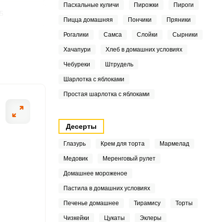
Пасхальные куличи
Пирожки
Пироги
5
Пицца домашняя
Пончики
Пряники
ШАГ
2
Рогалики
Самса
Слойки
Сырники
2 ИЗ 6
Хачапури
Хлеб в домашних условиях
7
Чебуреки
Штрудель
4
Шарлотка с яблоками
Простая шарлотка с яблоками
2
4
Десерты
6
Глазурь
Крем для торта
Мармелад
Медовик
Меренговый рулет
1
Домашнее мороженое
6
Пастила в домашних условиях
Печенье домашнее
Тирамису
Торты
Чизкейки
Цукаты
Эклеры