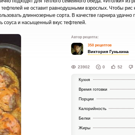
ично подходят для теплого семейного обеда. «Иголки» из р
а тефтелей не оставит равнодушными взрослых. Чтобы рис 
ьзовать длиннозерные сорта. В качестве гарнира удачно 
ь соуса и насыщенный вкус тефтелей.
Автор рецепта:
350 рецептов
Виктория Гунькина
23902
0
52
Кухня
Время готовки
Порции
Калорийность
Белки
Жиры