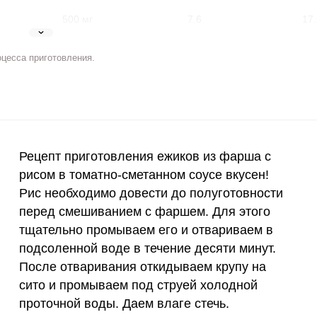
500 мг
7.6
17.
5 мг
7
16.
оцесса приготовления.
2 мг
9.8
22.
400 мкг
4.9
11.
3 мкг
3.1
7.
Рецепт приготовления ежиков из фарша с
ВХОД НА САЙТ
РЕГИСТРАЦИЯ
90 мкг
12.8
29.
рисом в томатно-сметанном соусе вкусен!
е
Рис необходимо довести до полуготовности
10 мкг
0.3
0.
Войдите
перед смешиванием с фаршем. Для этого
с помощью социальных сетей:
тщательно промываем его и отвариваем в
15 мг
2.6
6.
подсоленной воде в течение десяти минут.
50 мг
4.6
10.
После отваривания откидываем крупу на
или
сито и промываем под струей холодной
120 мкг
0
0
проточной воды. Даем влаге стечь.