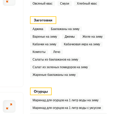
Овсяный квас
Смузи
Хлебный квас
6
.5
Заготовки
Аджика
Баклажаны на зиму
Варенье на зиму
Джемы
Желе на зиму
8
Кабачки на зиму
Кабачковая икра на зиму
Компоты
Лечо
3
Салаты из баклажанов на зиму
2
Салат из зеленых помидоров на зиму
Жареные баклажаны на зиму
9
Огурцы
4
Маринад для огурцов на 1 литр воды на зиму
6
Маринад для огурцов на 1 литр воды с уксусом