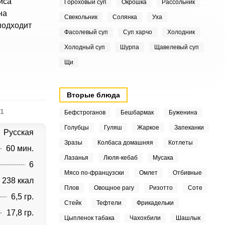
иса
Гороховый суп
Окрошка
Рассольник
на
Свекольник
Солянка
Уха
подходит
Фасолевый суп
Суп харчо
Холодник
Холодный суп
Шурпа
Щавелевый суп
Щи
Вторые блюда
1
Бефстроганов
Бешбармак
Буженина
Голубцы
Гуляш
Жаркое
Запеканки
Русская
Зразы
Колбаса домашняя
Котлеты
60 мин.
Лазанья
Люля-кебаб
Мусака
6
Мясо по-французски
Омлет
Отбивные
238 ккал
Плов
Овощное рагу
Ризотто
Соте
6,5 гр.
Стейк
Тефтели
Фрикадельки
17,8 гр.
Цыпленок табака
Чахохбили
Шашлык