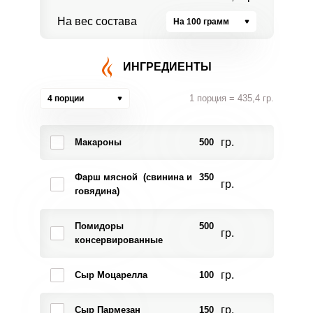
На вес состава
На 100 грамм
ИНГРЕДИЕНТЫ
1 порция = 435,4 гр.
4 порции
гр.
Макароны
500
Фарш мясной (свинина и
350
гр.
говядина)
Помидоры
500
гр.
консервированные
гр.
Сыр Моцарелла
100
гр.
Сыр Пармезан
150