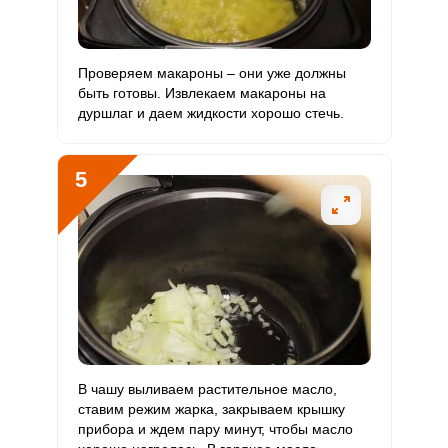
Хром
12 мкг
50 мкг
1.4
6
Проверяем макароны – они уже должны
Цинк
25.8 мг
12 мг
12.4
53.8
быть готовы. Извлекаем макароны на
дуршлаг и даем жидкости хорошо стечь.
Бор
527.5 мкг
1200 мкг
2.5
11
Сообщить об ошибке
Ванадий
1.4 мкг
20 мкг
0.4
1.8
5
ШАГ
Ш
1 ИЗ 13
2
ВХОД НА САЙТ
РЕГИСТРАЦИЯ
Молибден
25 мкг
70 мкг
2.1
8.9
Войдите
с помощью социальных сетей:
или
В чашу выливаем растительное масло,
ставим режим жарка, закрываем крышку
прибора и ждем пару минут, чтобы масло