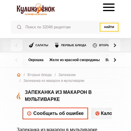
НАЙТИ
🍆
🍵
🍲
САЛАТЫ
ПЕРВЫЕ БЛЮДА
ВТОРЫЕ БЛЮДА
Окрошка
Желе из красной смородины
Варенье из в
/
Вторые блюда
/
Запеканки
/
Запеканка из макарон в мультиварке
ЗАПЕКАНКА ИЗ МАКАРОН В
МУЛЬТИВАРКЕ
Сообщить об ошибке
Калорийнос
Запеканка из макарон в мультиварке