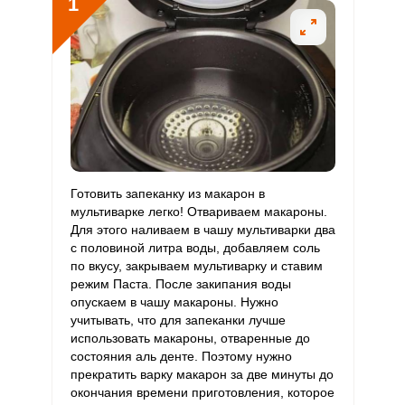
1
Витамин
2.3 мг
2 мг
6.5
28.5
В6
Витамин
419.1 мкг
400 мкг
6
26.2
В9
Витамин
3.2 мкг
3 мкг
6.1
26.7
В12
Витамин
Готовить запеканку из макарон в
82 мкг
90 мкг
5.2
22.8
С
мультиварке легко! Отвариваем макароны.
Для этого наливаем в чашу мультиварки два
с половиной литра воды, добавляем соль
Витамин
1.6 мкг
10 мкг
0.9
4
по вкусу, закрываем мультиварку и ставим
D
режим Паста. После закипания воды
опускаем в чашу макароны. Нужно
Витамин
22.8 мг
15 мг
8.7
38.1
учитывать, что для запеканки лучше
E
использовать макароны, отваренные до
состояния аль денте. Поэтому нужно
Биотин
4.3 мг
50 мг
0.5
2.2
прекратить варку макарон за две минуты до
окончания времени приготовления, которое
Витамин