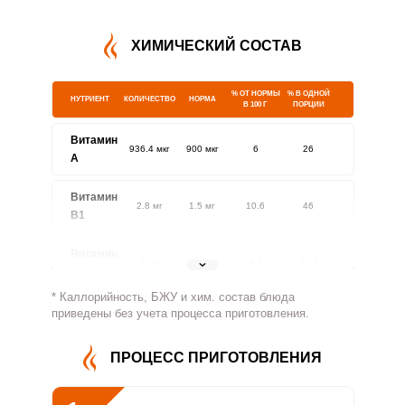
ХИМИЧЕСКИЙ СОСТАВ
% ОТ НОРМЫ
% В ОДНОЙ
НУТРИЕНТ
КОЛИЧЕСТВО
НОРМА
В 100 Г
ПОРЦИИ
Витамин
936.4 мкг
900 мкг
6
26
A
Витамин
2.8 мг
1.5 мг
10.6
46
В1
Витамин
3 мг
1.8 мг
9.5
41.2
В2
* Каллорийность, БЖУ и хим. состав блюда
Витамин
приведены без учета процесса приготовления.
48.7 мг
500 мг
0.6
2.4
В4
ПРОЦЕСС ПРИГОТОВЛЕНИЯ
Витамин
5.9 мг
5 мг
6.7
29.3
В5