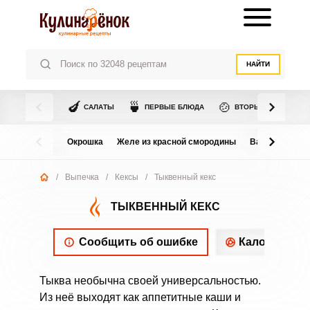
НАЙТИ
🍆
🍵
🍲
САЛАТЫ
ПЕРВЫЕ БЛЮДА
ВТОРЫЕ БЛЮДА
Окрошка
Желе из красной смородины
Варенье из в
/
Выпечка
/
Кексы
/
Тыквенный кекс
ТЫКВЕННЫЙ КЕКС
Сообщить об ошибке
Калорийнос
Тыква необычна своей универсальностью.
Из неё выходят как аппетитные каши и