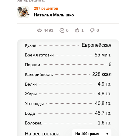
Автор рецепта:
287 рецептов
Наталья Малышко
4491
0
1
0
Европейская
Кухня
55 мин.
Время готовки
6
Порции
228 ккал
Калорийность
4,9 гр.
Белки
4,8 гр.
Жиры
40,8 гр.
Углеводы
45,7 гр.
Вода
1,6 гр.
Волокна
На вес состава
На 100 грамм