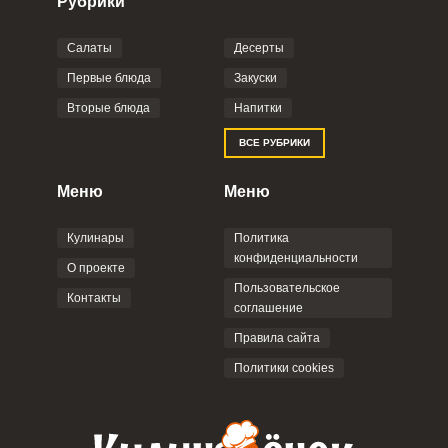
Рубрики
Салаты
Десерты
Фото до 4 шт, до 5 mb
ПРИКРЕПИТЬ
Первые блюда
Закуски
Вторые блюда
Напитки
Отправляя эту форму, вы соглашаетесь с
ВСЕ РУБРИКИ
Правилами сайта
,
Политикой
конфиденциальности
,
Политикой обработки
персональных данных
и
Пользовательским
Меню
Меню
соглашением
.
Кулинары
Политика
конфиденциальности
О проекте
Пользовательское
Контакты
соглашение
ОТПРАВИТЬ КОММЕНТАРИЙ
Правила сайта
Политики cookies