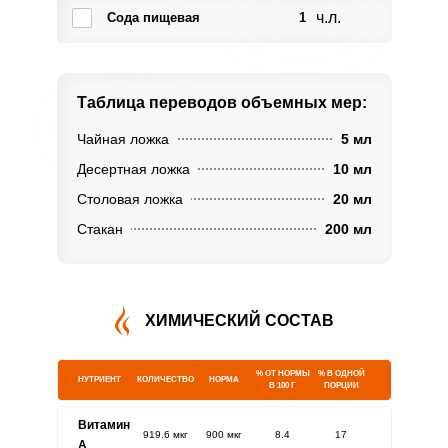
ч.л.
Сода пищевая
1
Таблица переводов
объемных мер:
Чайная ложка
5 мл
Десертная ложка
10 мл
Столовая ложка
20 мл
Стакан
200 мл
ХИМИЧЕСКИЙ СОСТАВ
% ОТ НОРМЫ
% В ОДНОЙ
НУТРИЕНТ
КОЛИЧЕСТВО
НОРМА
В 100 Г
ПОРЦИИ
Витамин
919.6 мкг
900 мкг
8.4
17
A