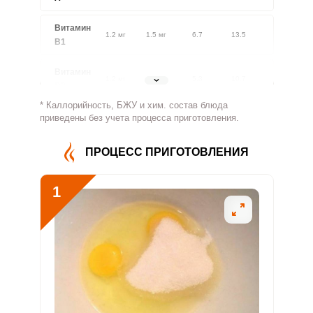
Витамин
1.2 мг
1.5 мг
6.7
13.5
В1
Витамин
1.2 мг
1.8 мг
5.3
10.7
В2
* Каллорийность, БЖУ и хим. состав блюда
Витамин
приведены без учета процесса приготовления.
532.8 мг
500 мг
8.8
17.8
В4
ПРОЦЕСС ПРИГОТОВЛЕНИЯ
Витамин
4.2 мг
5 мг
7
14.1
В5
1
Витамин
1.6 мг
2 мг
6.5
13.1
В6
Витамин
157.1 мкг
400 мкг
3.2
6.5
В9
Витамин
1.6 мкг
3 мкг
4.3
8.7
В12