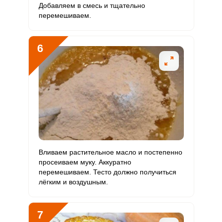
Добавляем в смесь и тщательно
перемешиваем.
Молибден
92.1 мкг
70 мкг
10.9
21.9
6
Вливаем растительное масло и постепенно
просеиваем муку. Аккуратно
перемешиваем. Тесто должно получиться
лёгким и воздушным.
7