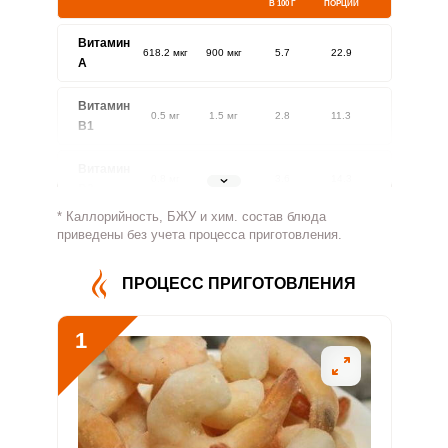
В 100 Г
ПОРЦИИ
Витамин
618.2 мкг
900 мкг
5.7
22.9
A
Витамин
0.5 мг
1.5 мг
2.8
11.3
В1
Витамин
0.8 мг
1.8 мг
3.6
14.3
В2
* Каллорийность, БЖУ и хим. состав блюда
Витамин
приведены без учета процесса приготовления.
86.2 мг
500 мг
1.4
5.7
В4
ПРОЦЕСС ПРИГОТОВЛЕНИЯ
Витамин
1.2 мг
5 мг
2
7.9
В5
1
Витамин
1.7 мг
2 мг
7.3
29.1
В6
Витамин
182.4 мкг
400 мкг
3.8
15.2
В9