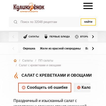
НАЙТИ
🍆
🍵
🍲
САЛАТЫ
ПЕРВЫЕ БЛЮДА
ВТОРЫЕ БЛЮДА
Окрошка
Желе из красной смородины
Варенье из в
/
Салаты
/
ПП салаты
/
Салат с креветками и овощами
САЛАТ С КРЕВЕТКАМИ И ОВОЩАМИ
Сообщить об ошибке
Калорийнос
Праздничный и изысканный салат с