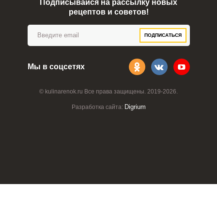
Подписывайся на рассылку новых
рецептов и советов!
Забыли пароль?
ОТПРАВИТЬ СООБЩЕНИЕ
ПОДПИСАТЬСЯ
Мы в соцсетях
© kulinarenok.ru Все права защищены. 2019-2026.
Digrium
Разработка сайта: