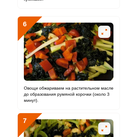
Бор
171.6 мкг
1200 мкг
1.2
4.8
Ванадий
49.6 мкг
20 мкг
20.6
82.7
6
Молибден
46.8 мкг
70 мкг
5.6
22.3
Овощи обжариваем на растительном масле
до образования румяной корочки (около 3
минут).
7