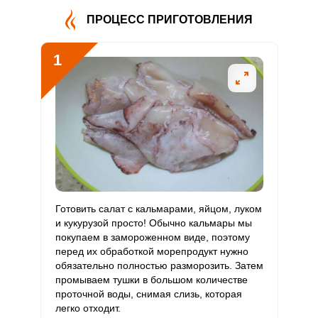
ПРОЦЕСС ПРИГОТОВЛЕНИЯ
Витамин
6.9 мг
5 мг
11.7
34.4
В5
1
Витамин
1.4 мг
2 мг
6.1
17.9
В6
Витамин
245.1 мкг
400 мкг
5.2
15.3
В9
Витамин
7.4 мкг
3 мкг
20.8
61.3
В12
Витамин
Готовить салат с кальмарами, яйцом, луком
37.5 мкг
90 мкг
3.5
10.4
С
и кукурузой просто! Обычно кальмары мы
покупаем в замороженном виде, поэтому
перед их обработкой морепродукт нужно
Витамин
3.6 мкг
10 мкг
3.1
9.1
обязательно полностью разморозить. Затем
D
промываем тушки в большом количестве
проточной воды, снимая слизь, которая
Витамин
12.3 мг
15 мг
7
20.5
легко отходит.
E