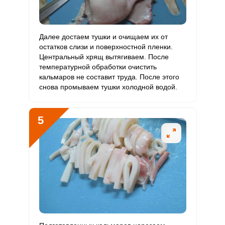
Селен
277.2 мкг
55 мкг
42.8
126
Далее достаем тушки и очищаем их от
Фтор
193.8 мкг
4000 мкг
0.4
1.2
остатков слизи и поверхностной пленки.
Центральный хрящ вытягиваем. После
Хром
8.6 мкг
50 мкг
1.5
4.3
температурной обработки очистить
кальмаров не составит труда. После этого
Цинк
13.4 мг
12 мг
9.5
27.8
снова промываем тушки холодной водой.
Бор
200 мкг
1200 мкг
1.4
4.2
5
Ванадий
0
20 мкг
0
0
Молибден
109.9 мкг
70 мкг
13.3
39.3