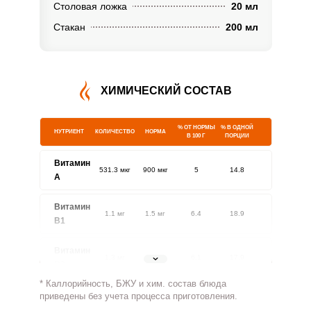
Столовая ложка
20 мл
Стакан
200 мл
ХИМИЧЕСКИЙ СОСТАВ
% ОТ НОРМЫ
% В ОДНОЙ
НУТРИЕНТ
КОЛИЧЕСТВО
НОРМА
В 100 Г
ПОРЦИИ
Витамин
531.3 мкг
900 мкг
5
14.8
A
Витамин
1.1 мг
1.5 мг
6.4
18.9
В1
Витамин
1.3 мг
1.8 мг
6.1
17.9
В2
* Каллорийность, БЖУ и хим. состав блюда
Витамин
приведены без учета процесса приготовления.
811.7 мг
500 мг
13.8
40.6
В4