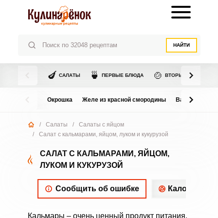
НАЙТИ
🍆
🍵
🍲
САЛАТЫ
ПЕРВЫЕ БЛЮДА
ВТОРЫЕ БЛЮДА
Окрошка
Желе из красной смородины
Варенье из в
/
Салаты
/
Салаты с яйцом
/
Салат с кальмарами, яйцом, луком и кукурузой
САЛАТ С КАЛЬМАРАМИ, ЯЙЦОМ,
ЛУКОМ И КУКУРУЗОЙ
Сообщить об ошибке
Калорийнос
Кальмары – очень ценный продукт питания.