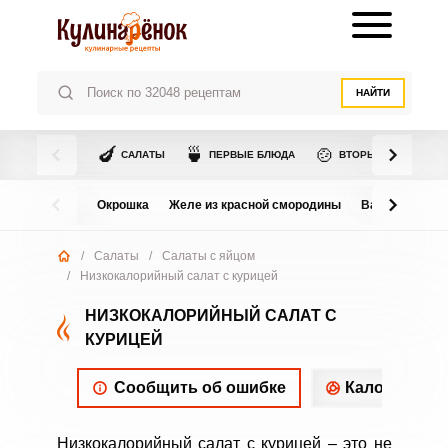
НАЙТИ
🍆
🍵
🍲
САЛАТЫ
ПЕРВЫЕ БЛЮДА
ВТОРЫЕ БЛЮДА
Окрошка
Желе из красной смородины
Варенье из в
/
Салаты
/
Салаты с яйцом
/
Низкокалорийный салат с курицей
НИЗКОКАЛОРИЙНЫЙ САЛАТ С
КУРИЦЕЙ
Сообщить об ошибке
Калорийнос
Низкокалорийный салат с курицей – это не