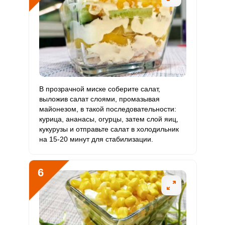
Хром
35.6 мкг
50 мкг
5.4
17.8
Цинк
7.3 мг
12 мг
4.6
15.2
Бор
0
1200 мкг
0
0
Ванадий
0
20 мкг
0
0
В прозрачной миске соберите салат,
Молибден
22.8 мкг
70 мкг
2.5
8.1
выложив салат слоями, промазывая
майонезом, в такой последовательности:
курица, ананасы, огурцы, затем слой яиц,
кукурузы и отправьте салат в холодильник
на 15-20 минут для стабилизации.
6