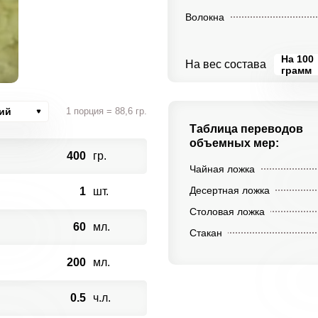
Волокна
На 100
На вес состава
грамм
ий
1 порция = 88,6 гр.
Таблица переводов
объемных мер:
400
гр.
Чайная ложка
Десертная ложка
1
шт.
Столовая ложка
60
мл.
Стакан
200
мл.
0.5
ч.л.