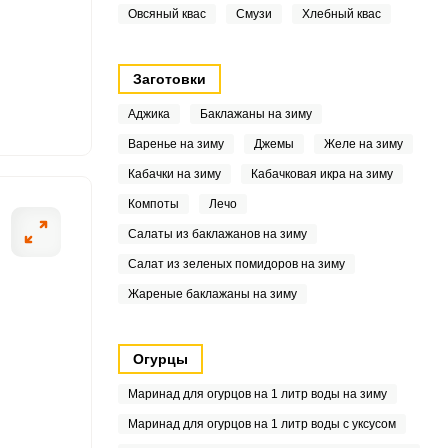
Овсяный квас
Смузи
Хлебный квас
6
Заготовки
7
Аджика
Баклажаны на зиму
Варенье на зиму
Джемы
Желе на зиму
7
Кабачки на зиму
Кабачковая икра на зиму
Компоты
Лечо
Салаты из баклажанов на зиму
4
Салат из зеленых помидоров на зиму
5
Жареные баклажаны на зиму
7
Огурцы
9
Маринад для огурцов на 1 литр воды на зиму
1
Маринад для огурцов на 1 литр воды с уксусом