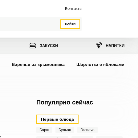
Контакты
НАЙТИ
🍔
🍹
ЗАКУСКИ
НАПИТКИ
ы
Варенье из крыжовника
Шарлотка с яблоками
Популярно сейчас
Первые блюда
Борщ
Бульон
Гаспачо