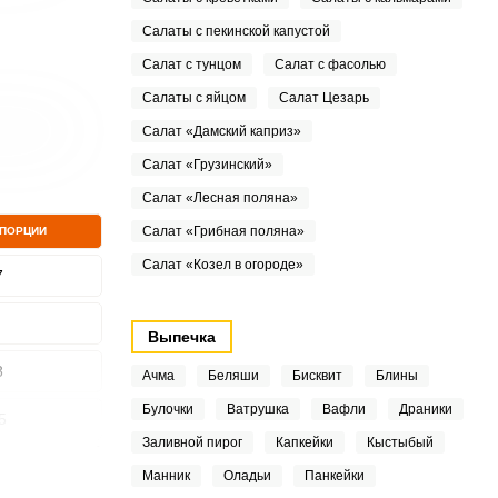
Салаты с пекинской капустой
Салат с тунцом
Салат с фасолью
Салаты с яйцом
Салат Цезарь
Салат «Дамский каприз»
Салат «Грузинский»
Салат «Лесная поляна»
Салат «Грибная поляна»
 ПОРЦИИ
Салат «Козел в огороде»
7
Выпечка
8
Ачма
Беляши
Бисквит
Блины
Булочки
Ватрушка
Вафли
Драники
5
Заливной пирог
Капкейки
Кыстыбый
4
Манник
Оладьи
Панкейки