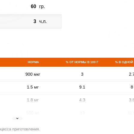
60
гр.
3
ч.л.
НОРМА
% ОТ НОРМЫ В 100 Г
% В ОДНОЙ
900 мкг
3
2.
1.5 мг
9.1
8
1.8 мг
4.3
3.
500 мг
13
11.
5 мг
7.2
6.
оцесса приготовления.