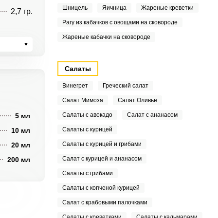
Шницель
Яичница
Жареные креветки
2,7 гр.
Рагу из кабачков с овощами на сковороде
Жареные кабачки на сковороде
Салаты
Винегрет
Греческий салат
Салат Мимоза
Салат Оливье
Салаты с авокадо
Салат с ананасом
5 мл
Салаты с курицей
10 мл
Салаты с курицей и грибами
20 мл
Салат с курицей и ананасом
200 мл
Салаты с грибами
Салаты с копченой курицей
Салат с крабовыми палочками
Салаты с креветками
Салаты с кальмарами