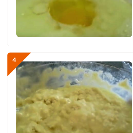
Литий
0
Марганец
2.3 мкг
Медь
461.2 мкг
Никель
8.8 мкг
Рубидий
0
4
Селен
40.9 мкг
Фтор
118.6 мкг
Хром
11 мкг
Цинк
3.5 мг
Бор
148 мкг