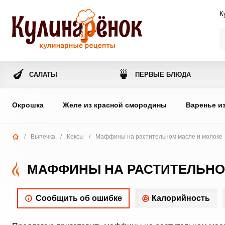
К
🍆
🍵
САЛАТЫ
ПЕРВЫЕ БЛЮДА
Окрошка
Желе из красной смородины
Варенье и
/
Выпечка
/
Кексы
/
Маффины на растительном масле и молоке
МАФФИНЫ НА РАСТИТЕЛЬНО
Сообщить об ошибке
Калорийность