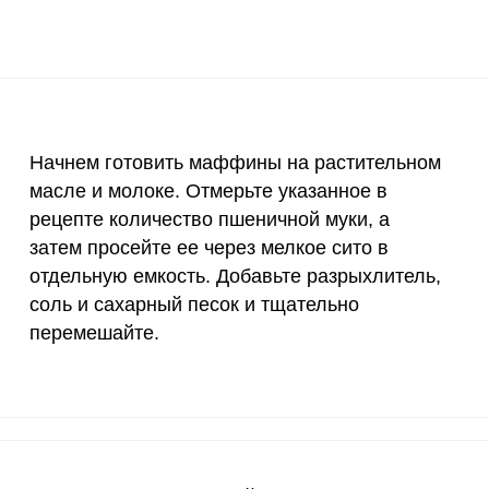
2 мг
7.2
6.
400 мкг
5.3
4.
3 мкг
1.8
1.
90 мкг
0
0
Начнем готовить маффины на растительном
масле и молоке. Отмерьте указанное в
10 мкг
2.3
2
рецепте количество пшеничной муки, а
затем просейте ее через мелкое сито в
15 мг
8.5
7.
ВХОД НА САЙТ
РЕГИСТРАЦИЯ
отдельную емкость. Добавьте разрыхлитель,
е
50 мг
7.2
6.
соль и сахарный песок и тщательно
Войдите
перемешайте.
с помощью социальных сетей:
120 мкг
0
0
20 мг
12.8
11.
или
2500 мг
11.7
10.
1000 мг
10.3
9.