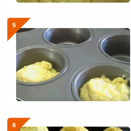
Ванадий
360 мкг
Молибден
58.9 мкг
5
6