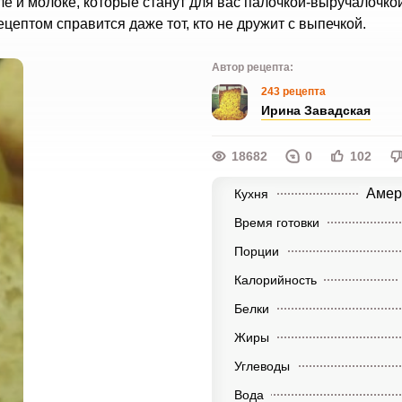
и молоке, которые станут для вас палочкой-выручалочкой,
цептом справится даже тот, кто не дружит с выпечкой.
Автор рецепта:
243 рецепта
Ирина Завадская
18682
0
102
Амер
Кухня
Время готовки
Порции
Калорийность
Белки
Жиры
Углеводы
Вода