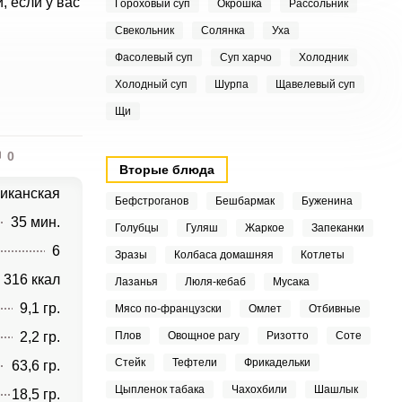
 если у вас
Гороховый суп
Окрошка
Рассольник
Свекольник
Солянка
Уха
Фасолевый суп
Суп харчо
Холодник
Холодный суп
Шурпа
Щавелевый суп
Щи
0
Вторые блюда
иканская
Бефстроганов
Бешбармак
Буженина
35 мин.
Голубцы
Гуляш
Жаркое
Запеканки
6
Зразы
Колбаса домашняя
Котлеты
316 ккал
Лазанья
Люля-кебаб
Мусака
9,1 гр.
Мясо по-французски
Омлет
Отбивные
2,2 гр.
Плов
Овощное рагу
Ризотто
Соте
Стейк
Тефтели
Фрикадельки
63,6 гр.
Цыпленок табака
Чахохбили
Шашлык
18,5 гр.