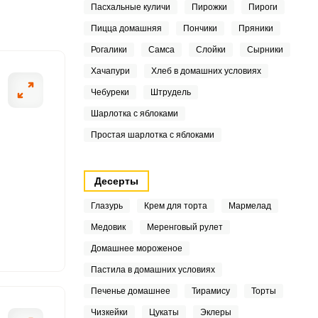
Пасхальные куличи
Пирожки
Пироги
4
Пицца домашняя
Пончики
Пряники
7
Рогалики
Самса
Слойки
Сырники
ШАГ
6
Хачапури
Хлеб в домашних условиях
2 ИЗ 7
Чебуреки
Штрудель
Шарлотка с яблоками
Простая шарлотка с яблоками
5
Десерты
4
Глазурь
Крем для торта
Мармелад
Медовик
Меренговый рулет
Домашнее мороженое
3
Пастила в домашних условиях
4
Печенье домашнее
Тирамису
Торты
Чизкейки
Цукаты
Эклеры
1