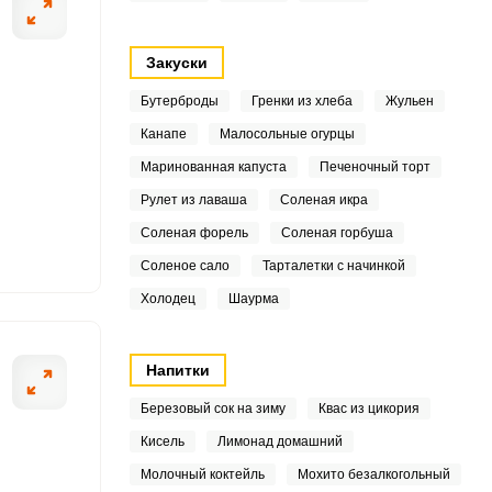
9
Закуски
2
Бутерброды
Гренки из хлеба
Жульен
Канапе
Малосольные огурцы
6
ОТПРАВИТЬ СООБЩЕНИЕ
Маринованная капуста
Печеночный торт
9
Рулет из лаваша
Соленая икра
4
Соленая форель
Соленая горбуша
Соленое сало
Тарталетки с начинкой
нное в рецепте
В другую емкост
8
Холодец
Шаурма
ьную емкость. Добавьте
Добавьте курино
3
тщательно пере
венчиком или п
Напитки
8
Березовый сок на зиму
Квас из цикория
9
Кисель
Лимонад домашний
1
Молочный коктейль
Мохито безалкогольный