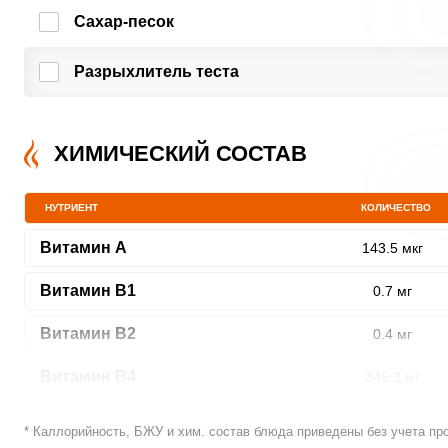
Сахар-песок
Разрыхлитель теста
ХИМИЧЕСКИЙ СОСТАВ
НУТРИЕНТ
КОЛИЧЕСТВО
Витамин A
143.5 мкг
Витамин В1
0.7 мг
Витамин В2
0.4 мг
Витамин В4
346.3 мг
Витамин В5
1.9 мг
* Каллорийность, БЖУ и хим. состав блюда приведены без учета пр