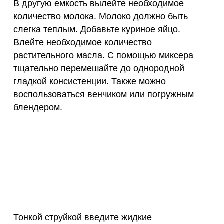
В другую емкость вылейте необходимое
количество молока. Молоко должно быть
30 мг
10
8.
слегка теплым. Добавьте куриное яйцо.
Влейте необходимое количество
400 мг
3.6
3.
Запомнить меня
растительного масла. С помощью миксера
1300 мг
29.4
2
тесь с
Правилами сайта
,
тщательно перемешайте до однородной
ВХОД
олитикой обработки
гладкой консистенции. Также можно
ельским соглашением
500 мг
14.5
12.
ЕЩЕ НЕ ЗАРЕГИСТРИРОВАННЫ?
воспользоваться венчиком или погружным
800 мг
26.4
23.
блендером.
Забыли пароль?
ы на растительном масле и молоке. Отмерьте указа
2300 мг
25.8
22.
ки, а затем просейте ее через мелкое сито в отдел
30 мкг
0.3
0.
ахарный песок и тщательно перемешайте.
18 мг
7.7
6.
150 мкг
2.1
1.
10 мкг
23.8
21.
Тонкой струйкой введите жидкие