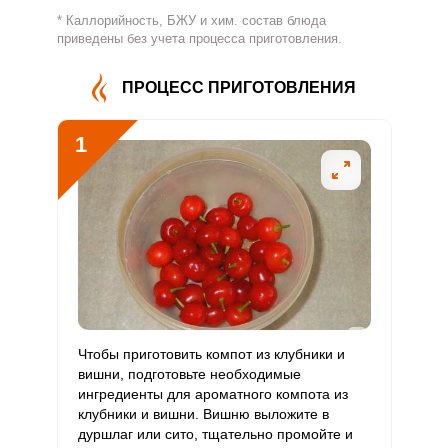
* Каллорийность, БЖУ и хим. состав блюда
Витамин
приведены без учета процесса приготовления.
9.4 мг
500 мг
0.2
1.2
В4
ПРОЦЕСС ПРИГОТОВЛЕНИЯ
Витамин
0.2 мг
5 мг
0.4
3
В5
1
Витамин
0.1 мг
2 мг
0.4
3
В6
Витамин
13.6 мкг
400 мкг
0.3
2.3
В9
Витамин
0
3 мкг
0
0
В12
Витамин
Чтобы приготовить компот из клубники и
69 мкг
90 мкг
6.2
51.1
С
вишни, подготовьте необходимые
ингредиенты для ароматного компота из
клубники и вишни. Вишню выложите в
Витамин
0
10 мкг
0
0
дуршлаг или сито, тщательно промойте и
D