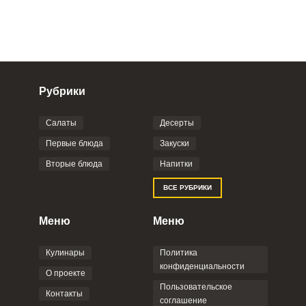
Рубрики
Салаты
Десерты
Фото до 4 шт, до 5 mb
ПРИКРЕПИТЬ
Первые блюда
Закуски
Вторые блюда
Напитки
Отправляя эту форму, вы соглашаетесь с
ВСЕ РУБРИКИ
Правилами сайта
,
Политикой
конфиденциальности
,
Политикой обработки
персональных данных
и
Пользовательским
Меню
Меню
соглашением
.
Кулинары
Политика
конфиденциальности
О проекте
Пользовательское
Контакты
соглашение