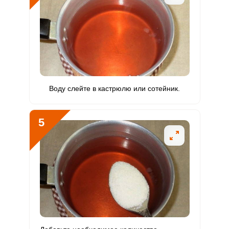
Никель
9 мкг
200 мкг
0.4
3
Рубидий
64.6 мкг
200 мкг
2.6
21.5
Селен
0.5 мкг
55 мкг
0.1
0.6
Фтор
1025.8 мкг
4000 мкг
2.1
17.1
Воду слейте в кастрюлю или сотейник.
Хром
6.2 мкг
50 мкг
1
8.3
Цинк
0.2 мг
12 мг
0.1
1
5
Бор
260 мкг
1200 мкг
1.8
14.4
Ванадий
24 мкг
20 мкг
9.7
80
Молибден
27.8 мкг
70 мкг
3.2
26.5