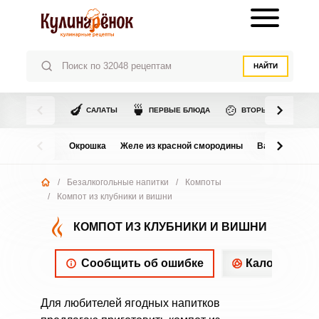
НАЙТИ
🍆
🍵
🍲
САЛАТЫ
ПЕРВЫЕ БЛЮДА
ВТОРЫЕ БЛЮДА
Окрошка
Желе из красной смородины
Варенье из в
/
Безалкогольные напитки
/
Компоты
/
Компот из клубники и вишни
КОМПОТ ИЗ КЛУБНИКИ И ВИШНИ
Сообщить об ошибке
Калорийнос
Для любителей ягодных напитков