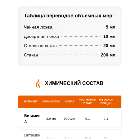
Таблица переводов
объемных мер:
Чайная ложка
5 мл
Десертная ложка
10 мл
Столовая ложка
20 мл
Стакан
200 мл
ХИМИЧЕСКИЙ СОСТАВ
% ОТ НОРМЫ
% В ОДНОЙ
НУТРИЕНТ
КОЛИЧЕСТВО
НОРМА
В 100 Г
ПОРЦИИ
Витамин
3.9 мкг
900 мкг
0.1
0.1
A
Витамин
0.6 мг
1.5 мг
11.4
10