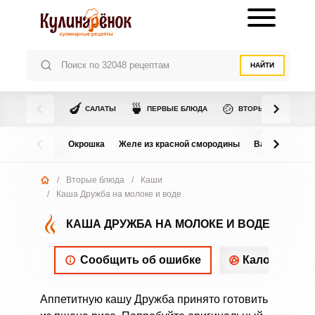
НАЙТИ
🍆
🍵
🍲
САЛАТЫ
ПЕРВЫЕ БЛЮДА
ВТОРЫЕ БЛЮДА
Окрошка
Желе из красной смородины
Варенье из в
/
Вторые блюда
/
Каши
/
Каша Дружба на молоке и воде
КАША ДРУЖБА НА МОЛОКЕ И ВОДЕ
Сообщить об ошибке
Калорийнос
Аппетитную кашу Дружба принято готовить