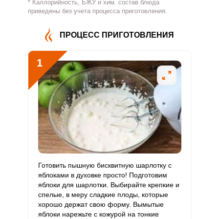
* Каллорийность, БЖУ и хим. состав блюда
Витамин
приведены без учета процесса приготовления.
650.5 мг
500 мг
12.2
21.7
В4
ПРОЦЕСС ПРИГОТОВЛЕНИЯ
Витамин
3.7 мг
5 мг
6.9
12.3
В5
1
Витамин
0.9 мг
2 мг
4.3
7.6
В6
Витамин
83.2 мкг
400 мкг
2
3.5
В9
Витамин
1.2 мкг
3 мкг
3.7
6.6
В12
Витамин
Готовить пышную бисквитную шарлотку с
40 мкг
90 мкг
4.2
7.4
С
яблоками в духовке просто! Подготовим
яблоки для шарлотки. Выбирайте крепкие и
спелые, в меру сладкие плоды, которые
Витамин
5 мкг
10 мкг
4.7
8.3
хорошо держат свою форму. Вымытые
D
яблоки нарежьте с кожурой на тонкие