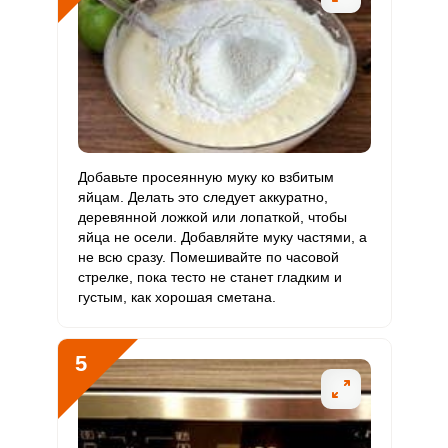
Рубидий
252 мкг
200 мкг
11.9
21
Селен
80.9 мкг
55 мкг
13.8
24.5
Фтор
188.2 мкг
4000 мкг
0.4
0.8
Хром
28.3 мкг
50 мкг
5.3
9.4
Добавьте просеянную муку ко взбитым
яйцам. Делать это следует аккуратно,
Цинк
4.3 мг
12 мг
3.4
6
деревянной ложкой или лопаткой, чтобы
яйца не осели. Добавляйте муку частями, а
Бор
1039.2 мкг
1200 мкг
8.1
14.4
не всю сразу. Помешивайте по часовой
стрелке, пока тесто не станет гладким и
Ванадий
густым, как хорошая сметана.
160 мкг
20 мкг
75.3
133.3
Молибден
58.3 мкг
70 мкг
7.8
13.9
5