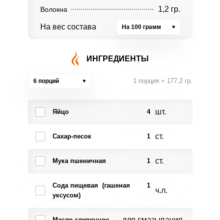
1,2 гр.
Волокна
На вес состава
На 100 грамм
ИНГРЕДИЕНТЫ
1 порция = 177,2 гр.
6 порций
шт.
Яйцо
4
ст.
Сахар-песок
1
ст.
Мука пшеничная
1
Сода пищевая (гашеная
1
ч.л.
уксусом)
для смазывания
Масло сливочное