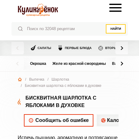
НАЙТИ
🍆
🍵
🍲
САЛАТЫ
ПЕРВЫЕ БЛЮДА
ВТОРЫЕ БЛЮДА
Окрошка
Желе из красной смородины
Варенье из в
/
Выпечка
/
Шарлотка
/
Бисквитная шарлотка с яблоками в духовке
БИСКВИТНАЯ ШАРЛОТКА С
ЯБЛОКАМИ В ДУХОВКЕ
Сообщить об ошибке
Калорийнос
Испечь пышную, ароматную и потрясающе