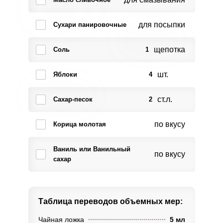
для посыпки
Сухари панировочные
щепотка
Соль
1
шт.
Яблоки
4
ст.л.
Сахар-песок
2
по вкусу
Корица молотая
Ваниль или Ванильный
по вкусу
сахар
Таблица переводов
объемных мер:
Чайная ложка
5 мл