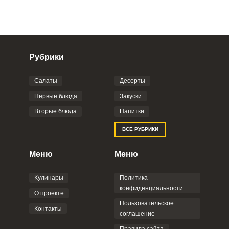
Рубрики
Салаты
Десерты
Фото до 4 шт, до 5 mb
ПРИКРЕПИТЬ
Первые блюда
Закуски
Вторые блюда
Напитки
Отправляя эту форму, вы соглашаетесь с
ВСЕ РУБРИКИ
Правилами сайта
,
Политикой
конфиденциальности
,
Политикой обработки
персональных данных
и
Пользовательским
Меню
Меню
соглашением
.
Кулинары
Политика
конфиденциальности
О проекте
Пользовательское
Контакты
соглашение
ОТПРАВИТЬ КОММЕНТАРИЙ