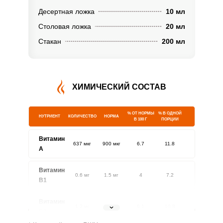
Десертная ложка
10 мл
Столовая ложка
20 мл
Стакан
200 мл
ХИМИЧЕСКИЙ СОСТАВ
% ОТ НОРМЫ
% В ОДНОЙ
НУТРИЕНТ
КОЛИЧЕСТВО
НОРМА
В 100 Г
ПОРЦИИ
Витамин
637 мкг
900 мкг
6.7
11.8
A
Витамин
0.6 мг
1.5 мг
4
7.2
В1
Витамин
1.2 мг
1.8 мг
6.1
10.8
В2