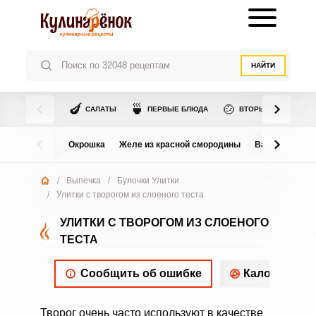
НАЙТИ
🍆
🍵
🍲
САЛАТЫ
ПЕРВЫЕ БЛЮДА
ВТОРЫЕ БЛЮДА
Окрошка
Желе из красной смородины
Варенье из в
/
Выпечка
/
Булочки Улитки
/
Улитки с творогом из слоеного теста
УЛИТКИ С ТВОРОГОМ ИЗ СЛОЕНОГО
ТЕСТА
Сообщить об ошибке
Калорийнос
Творог очень часто используют в качестве