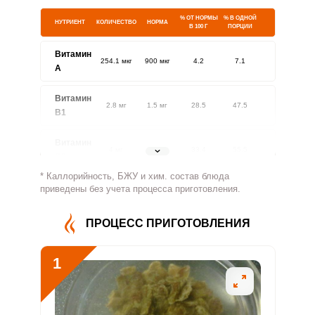
% ОТ НОРМЫ
% В ОДНОЙ
НУТРИЕНТ
КОЛИЧЕСТВО
НОРМА
В 100 Г
ПОРЦИИ
Витамин
254.1 мкг
900 мкг
4.2
7.1
A
Витамин
2.8 мг
1.5 мг
28.5
47.5
В1
Витамин
4 мг
1.8 мг
33.4
55.5
В2
* Каллорийность, БЖУ и хим. состав блюда
Витамин
приведены без учета процесса приготовления.
312.4 мг
500 мг
9.4
15.6
В4
ПРОЦЕСС ПРИГОТОВЛЕНИЯ
Витамин
2.6 мг
5 мг
7.8
13.1
В5
1
Витамин
0.9 мг
2 мг
7.1
11.8
В6