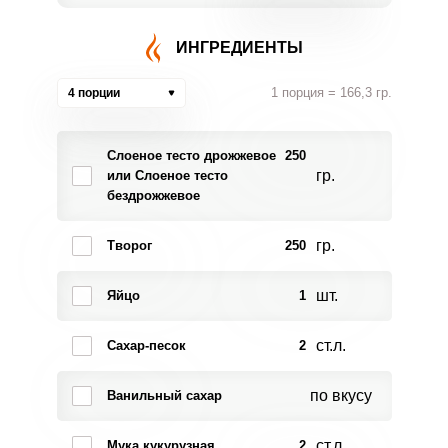
ИНГРЕДИЕНТЫ
1 порция = 166,3 гр.
4 порции
Слоеное тесто дрожжевое
250
гр.
или Слоеное тесто
бездрожжевое
гр.
Творог
250
шт.
Яйцо
1
ст.л.
Сахар-песок
2
по вкусу
Ванильный сахар
ст.л.
Мука кукурузная
2