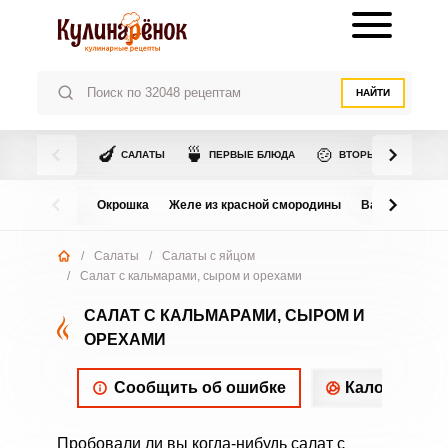
НАЙТИ
🍆
🍵
🍲
САЛАТЫ
ПЕРВЫЕ БЛЮДА
ВТОРЫЕ БЛЮДА
Окрошка
Желе из красной смородины
Варенье из в
/
Салаты
/
Салаты с яйцом
/
Салат с кальмарами, сыром и орехами
САЛАТ С КАЛЬМАРАМИ, СЫРОМ И
ОРЕХАМИ
Сообщить об ошибке
Калорийнос
Пробовали ли вы когда-нибудь салат с