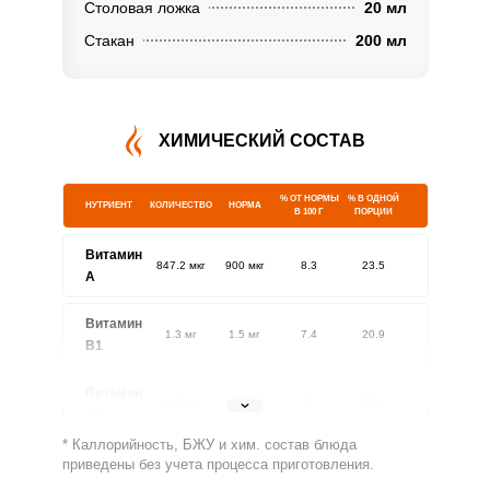
Столовая ложка
20 мл
Стакан
200 мл
ХИМИЧЕСКИЙ СОСТАВ
% ОТ НОРМЫ
% В ОДНОЙ
НУТРИЕНТ
КОЛИЧЕСТВО
НОРМА
В 100 Г
ПОРЦИИ
Витамин
847.2 мкг
900 мкг
8.3
23.5
A
Витамин
1.3 мг
1.5 мг
7.4
20.9
В1
Витамин
1.8 мг
1.8 мг
9
25.4
В2
* Каллорийность, БЖУ и хим. состав блюда
Витамин
приведены без учета процесса приготовления.
829 мг
500 мг
14.6
41.5
В4