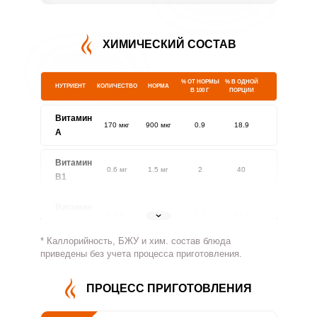
ХИМИЧЕСКИЙ СОСТАВ
% ОТ НОРМЫ
% В ОДНОЙ
НУТРИЕНТ
КОЛИЧЕСТВО
НОРМА
В 100 Г
ПОРЦИИ
Витамин
170 мкг
900 мкг
0.9
18.9
A
Витамин
0.6 мг
1.5 мг
2
40
В1
Витамин
0.4 мг
1.8 мг
1.1
22.2
В2
* Каллорийность, БЖУ и хим. состав блюда
Витамин
приведены без учета процесса приготовления.
19 мг
500 мг
0.2
3.8
В4
ПРОЦЕСС ПРИГОТОВЛЕНИЯ
Витамин
1.5 мг
5 мг
1.5
30
В5