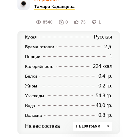
227 рецептов
Тамара Каданцева
8540
0
73
1
Русская
Кухня
2 д.
Время готовки
1
Порции
224 ккал
Калорийность
0,4 гр.
Белки
0,2 гр.
Жиры
54,8 гр.
Углеводы
43,0 гр.
Вода
0,8 гр.
Волокна
На вес состава
На 100 грамм