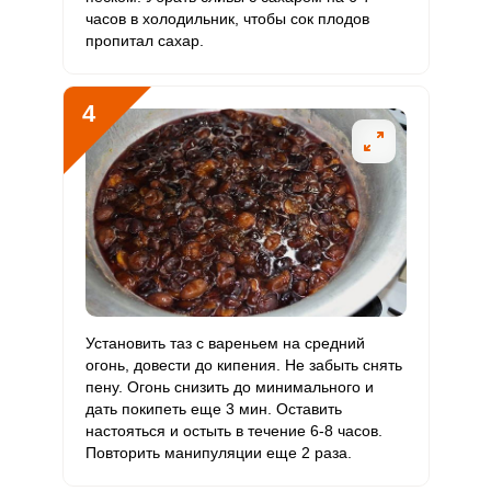
ОТПРАВИТЬ СООБЩЕНИЕ
часов в холодильник, чтобы сок плодов
Алюминий
0
30 мкг
0
0
пропитал сахар.
Железо
8 мг
18 мг
2.2
44.4
4
Йод
40 мкг
150 мкг
1.3
26.7
Кобальт
10 мкг
10 мкг
5
100
Литий
0
70 мкг
0
0
Марганец
1.1 мкг
2 мкг
2.8
55
Медь
900 мкг
1000 мкг
4.5
90
Установить таз с вареньем на средний
Никель
150 мкг
200 мкг
3.8
75
огонь, довести до кипения. Не забыть снять
пену. Огонь снизить до минимального и
дать покипеть еще 3 мин. Оставить
Рубидий
0
200 мкг
0
0
настояться и остыть в течение 6-8 часов.
Повторить манипуляции еще 2 раза.
Селен
0
55 мкг
0
0