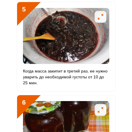
Фтор
20 мкг
4000 мкг
0
0.5
5
Хром
40 мкг
50 мкг
4
80
Цинк
1 мг
12 мг
0.4
8.3
Бор
0
1200 мкг
0
0
Ванадий
0
20 мкг
0
0
Молибден
0
70 мкг
0
0
Когда масса закипит в третий раз, ее нужно
уварить до необходимой густоты от 10 до
25 мин.
6