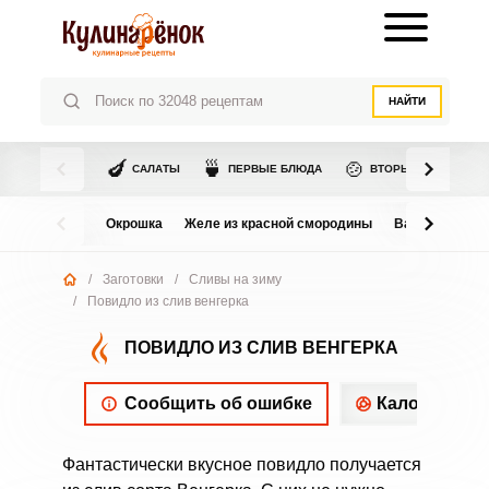
НАЙТИ
🍆
🍵
🍲
САЛАТЫ
ПЕРВЫЕ БЛЮДА
ВТОРЫЕ БЛЮДА
Окрошка
Желе из красной смородины
Варенье из в
/
Заготовки
/
Сливы на зиму
/
Повидло из слив венгерка
ПОВИДЛО ИЗ СЛИВ ВЕНГЕРКА
Сообщить об ошибке
Калорийнос
Фантастически вкусное повидло получается