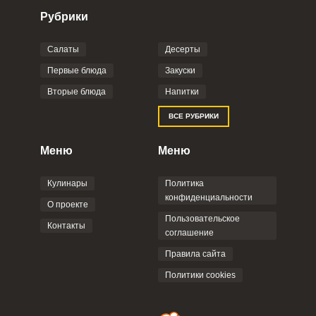
Рубрики
Салаты
Десерты
Фото до 4 шт, до 5 mb
ПРИКРЕПИТЬ
Первые блюда
Закуски
Вторые блюда
Напитки
Отправляя эту форму, вы соглашаетесь с
ВСЕ РУБРИКИ
Правилами сайта
,
Политикой
конфиденциальности
,
Политикой обработки
персональных данных
и
Пользовательским
Меню
Меню
соглашением
.
Кулинары
Политика
конфиденциальности
О проекте
Пользовательское
Контакты
соглашение
ОТПРАВИТЬ КОММЕНТАРИЙ
Правила сайта
Политики cookies