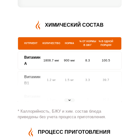
ХИМИЧЕСКИЙ СОСТАВ
% ОТ НОРМЫ
% В ОДНОЙ
НУТРИЕНТ
КОЛИЧЕСТВО
НОРМА
В 100 Г
ПОРЦИИ
Витамин
1808.7 мкг
900 мкг
8.3
100.5
A
Витамин
1.2 мг
1.5 мг
3.3
39.7
В1
Витамин
1.3 мг
1.8 мг
3
35.8
В2
* Каллорийность, БЖУ и хим. состав блюда
Витамин
приведены без учета процесса приготовления.
180.1 мг
500 мг
1.5
18
В4
ПРОЦЕСС ПРИГОТОВЛЕНИЯ
Витамин
2.4 мг
5 мг
2
23.8