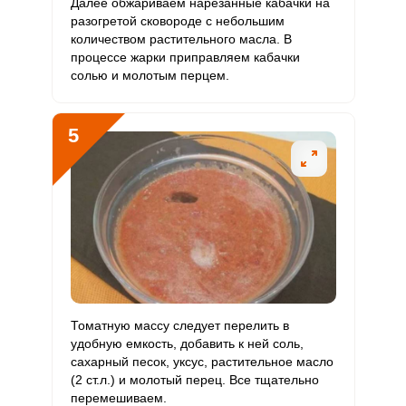
Далее обжариваем нарезанные кабачки на
разогретой сковороде с небольшим
Фтор
163.9 мкг
4000 мкг
0.2
2
количеством растительного масла. В
процессе жарки приправляем кабачки
Хром
29.3 мкг
50 мкг
2.4
29.3
солью и молотым перцем.
Цинк
6.7 мг
12 мг
2.3
27.9
5
Бор
1153.2 мкг
1200 мкг
4
48.1
Ванадий
117.2 мкг
20 мкг
24.2
293
Молибден
96.1 мкг
70 мкг
5.7
68.6
Томатную массу следует перелить в
удобную емкость, добавить к ней соль,
сахарный песок, уксус, растительное масло
(2 ст.л.) и молотый перец. Все тщательно
перемешиваем.