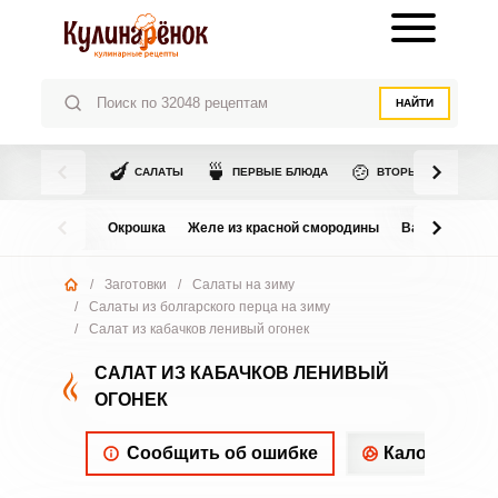
НАЙТИ
🍆
🍵
🍲
САЛАТЫ
ПЕРВЫЕ БЛЮДА
ВТОРЫЕ БЛЮДА
Окрошка
Желе из красной смородины
Варенье из в
/
Заготовки
/
Салаты на зиму
/
Салаты из болгарского перца на зиму
/
Салат из кабачков ленивый огонек
САЛАТ ИЗ КАБАЧКОВ ЛЕНИВЫЙ
ОГОНЕК
Сообщить об ошибке
Калорийнос