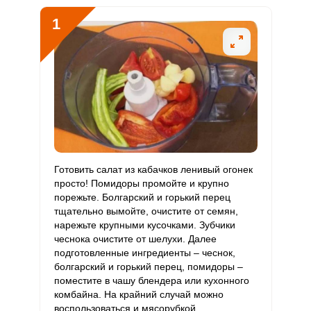
В5
1
Витамин
3.9 мг
2 мг
8.1
98.6
В6
Витамин
298.4 мкг
400 мкг
3.1
37.3
В9
Витамин
0
3 мкг
0
0
В12
Витамин
Готовить салат из кабачков ленивый огонек
950.5 мкг
90 мкг
43.5
528
С
просто! Помидоры промойте и крупно
порежьте. Болгарский и горький перец
тщательно вымойте, очистите от семян,
Витамин
0
10 мкг
0
0
нарежьте крупными кусочками. Зубчики
D
чеснока очистите от шелухи. Далее
подготовленные ингредиенты – чеснок,
Витамин
37.4 мг
15 мг
10.3
124.6
болгарский и горький перец, помидоры –
E
поместите в чашу блендера или кухонного
комбайна. На крайний случай можно
Биотин
6.4 мг
50 мг
0.5
6.4
Сообщить об ошибке
воспользоваться и мясорубкой.