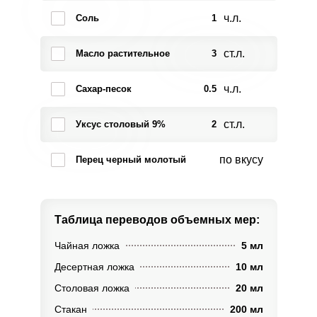
ч.л.
Соль
1
ст.л.
Масло растительное
3
ч.л.
Сахар-песок
0.5
ст.л.
Уксус столовый 9%
2
по вкусу
Перец черный молотый
Таблица переводов
объемных мер:
Чайная ложка
5 мл
Десертная ложка
10 мл
Столовая ложка
20 мл
Стакан
200 мл