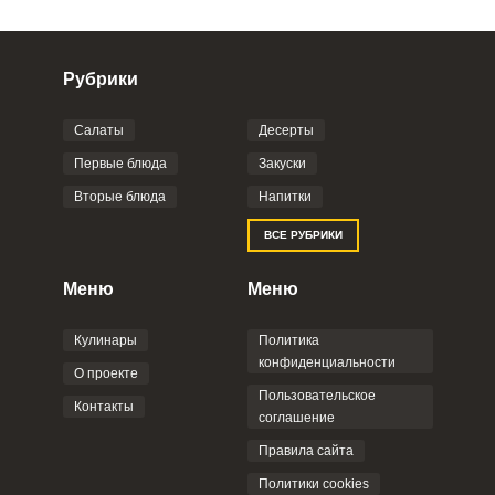
Рубрики
Салаты
Десерты
Фото до 4 шт, до 5 mb
ПРИКРЕПИТЬ
Первые блюда
Закуски
Вторые блюда
Напитки
Отправляя эту форму, вы соглашаетесь с
ВСЕ РУБРИКИ
Правилами сайта
,
Политикой
конфиденциальности
,
Политикой обработки
персональных данных
и
Пользовательским
Меню
Меню
соглашением
.
Кулинары
Политика
конфиденциальности
О проекте
Пользовательское
Контакты
соглашение
ОТПРАВИТЬ КОММЕНТАРИЙ
Правила сайта
Политики cookies