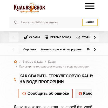
НАЙТИ
🍆
🍵
🍲
САЛАТЫ
ПЕРВЫЕ БЛЮДА
ВТОРЫЕ БЛЮДА
Окрошка
Желе из красной смородины
Варенье из в
/
Вторые блюда
/
Каши
/
Как сварить геркулесовую кашу на воде пропорции
КАК СВАРИТЬ ГЕРКУЛЕСОВУЮ КАШУ
НА ВОДЕ ПРОПОРЦИИ
Сообщить об ошибке
Калорийнос
Девушки, которые следят за своей фигурой