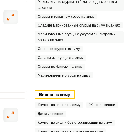
Малосольные огурцы на 1 литр воды с солью и
6
сахаром
Огурцы в томатном соусе на зиму
3
Сладкие маринованные огурцы на зиму в банках
7
Маринованные огурцы с уксусом в 3 литровых
банках на зиму
9
Соленые огурцы на зиму
1
Салаты из огурцов на зиму
Огурцы по-фински на зиму
5
Маринованные огурцы на зиму
5
9
Вишня на зиму
Компот из вишни на зиму
Желе из вишни
Джем из вишни
Компот из вишни без стерилизации на зиму
Компот из вишни с косточками на зиму