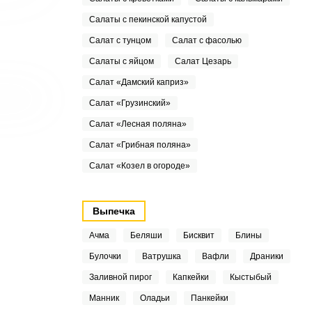
Салаты с пекинской капустой
Салат с тунцом
Салат с фасолью
Салаты с яйцом
Салат Цезарь
Салат «Дамский каприз»
Салат «Грузинский»
Салат «Лесная поляна»
Салат «Грибная поляна»
Салат «Козел в огороде»
Выпечка
Ачма
Беляши
Бисквит
Блины
Булочки
Ватрушка
Вафли
Драники
Заливной пирог
Капкейки
Кыстыбый
Манник
Оладьи
Панкейки