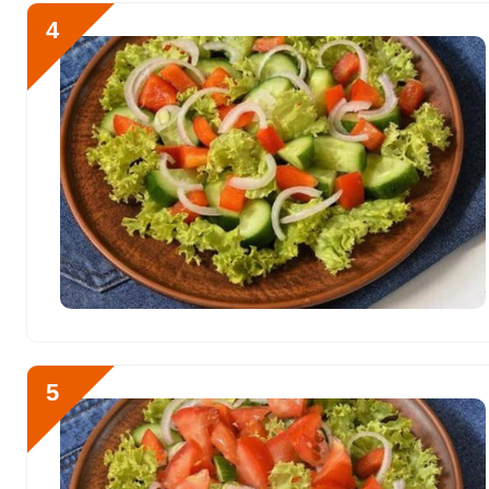
Рубидий
258.3 мкг
4
Селен
16.8 мкг
Фтор
53 мкг
Хром
11.9 мкг
Цинк
4.3 мг
Бор
253 мкг
Ванадий
3 мкг
Молибден
13.8 мкг
5