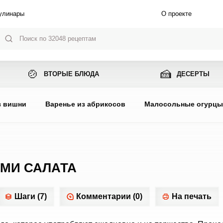
улинары
О проекте
🍲
🍰
ВТОРЫЕ БЛЮДА
ДЕСЕРТЫ
з вишни
Варенье из абрикосов
Малосольные огурц
ЯМИ САЛАТА
Шаги (7)
Комментарии (0)
На печать