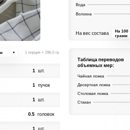
Вода
Волокна
На 100
На вес состава
грамм
ии
1 порция = 296,0 гр.
Таблица переводов
объемных мер:
1
шт.
Чайная ложка
Десертная ложка
1
пучок
Столовая ложка
1
шт.
Стакан
0.5
головок
1
шт.