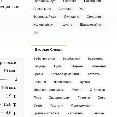
сс
Гороховый суп
Окрошка
Рассольник
пециально
Свекольник
Солянка
Уха
Фасолевый суп
Суп харчо
Холодник
Холодный суп
Шурпа
Щавелевый суп
Щи
а
Вторые блюда
Бефстроганов
Бешбармак
Буженина
реческая
Голубцы
Гуляш
Жаркое
Запеканки
10 мин.
Зразы
Колбаса домашняя
Котлеты
2
Лазанья
Люля-кебаб
Мусака
165 ккал
Мясо по-французски
Омлет
Отбивные
1,9 гр.
Плов
Овощное рагу
Ризотто
Соте
15,8 гр.
Стейк
Тефтели
Фрикадельки
4,6 гр.
Цыпленок табака
Чахохбили
Шашлык