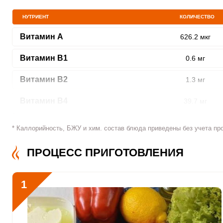
НУТРИЕНТ
КОЛИЧЕСТВО
Витамин A
626.2 мкг
ШАГ
Витамин В1
0.6 мг
1 ИЗ 7
Витамин В2
1.3 мг
Витамин В4
39.7 мг
Витамин В5
1.6 мг
* Каллорийность, БЖУ и хим. состав блюда приведены без учета пр
Сообщить об ошибк
Витамин В6
1.4 мг
ПРОЦЕСС ПРИГОТОВЛЕНИЯ
Витамин В9
75.8 мкг
1
Витамин В12
1.7 мкг
Витамин С
332.2 мкг