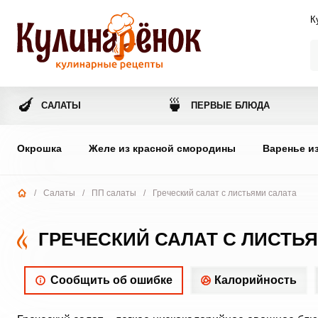
К
🍆
🍵
САЛАТЫ
ПЕРВЫЕ БЛЮДА
Окрошка
Желе из красной смородины
Варенье и
/
Салаты
/
ПП салаты
/
Греческий салат с листьями салата
ГРЕЧЕСКИЙ САЛАТ С ЛИСТЬ
Сообщить об ошибке
Калорийность