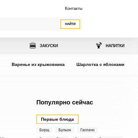
Контакты
НАЙТИ
🍔
🍹
ЗАКУСКИ
НАПИТКИ
ы
Варенье из крыжовника
Шарлотка с яблоками
Популярно сейчас
Первые блюда
Борщ
Бульон
Гаспачо