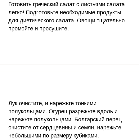
Готовить греческий салат с листьями салата
10 мкг
0.7
2
легко! Подготовьте необходимые продукты
15 мг
11.5
3
для диетического салата. Овощи тщательно
промойте и просушите.
Запомнить меня
50 мг
0.3
1
тесь с
Правилами сайта
,
ВХОД
120 мкг
8.6
25.
олитикой обработки
ельским соглашением
ЕЩЕ НЕ ЗАРЕГИСТРИРОВАННЫ?
20 мг
2.7
7.
Забыли пароль?
2500 мг
4.6
13.
1000 мг
10.9
32.
ат с листьями салата легко! Подготовьте необходимы
вощи тщательно промойте и просушите.
30 мг
18.8
55.
Лук очистите, и нарежьте тонкими
полукольцами. Огурец разрежьте вдоль и
400 мг
2.4
7
нарежьте полукольцами. Болгарский перец
1300 мг
24.7
7
очистите от сердцевины и семян, нарежьте
небольшими по размеру кубиками.
500 мг
2.7
7.