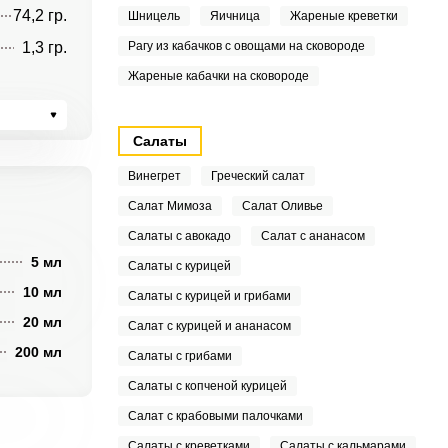
74,2 гр.
Шницель
Яичница
Жареные креветки
1,3 гр.
Рагу из кабачков с овощами на сковороде
Жареные кабачки на сковороде
Салаты
Винегрет
Греческий салат
Салат Мимоза
Салат Оливье
Салаты с авокадо
Салат с ананасом
5 мл
Салаты с курицей
10 мл
Салаты с курицей и грибами
20 мл
Салат с курицей и ананасом
200 мл
Салаты с грибами
Салаты с копченой курицей
Салат с крабовыми палочками
Салаты с креветками
Салаты с кальмарами