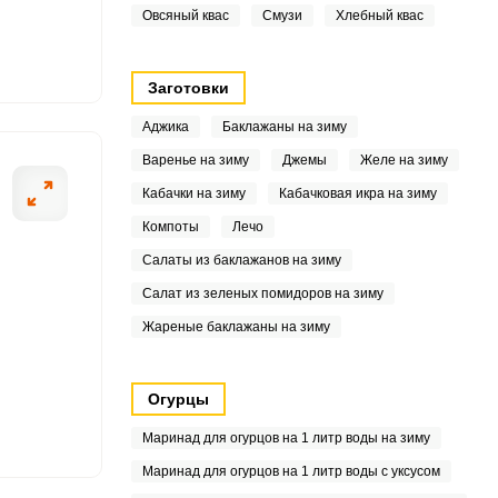
Овсяный квас
Смузи
Хлебный квас
4
Заготовки
7
Аджика
Баклажаны на зиму
.1
Варенье на зиму
Джемы
Желе на зиму
4
Кабачки на зиму
Кабачковая икра на зиму
Компоты
Лечо
4
Салаты из баклажанов на зиму
3
Салат из зеленых помидоров на зиму
Жареные баклажаны на зиму
8
1
Огурцы
5
Маринад для огурцов на 1 литр воды на зиму
Маринад для огурцов на 1 литр воды с уксусом