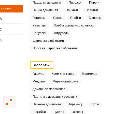
Пасхальные куличи
Пирожки
Пироги
 ПОРЦИИ
Пицца домашняя
Пончики
Пряники
Рогалики
Самса
Слойки
Сырники
8
Хачапури
Хлеб в домашних условиях
ШАГ
7
2 ИЗ 7
Чебуреки
Штрудель
9
Шарлотка с яблоками
Простая шарлотка с яблоками
9
Десерты
6
Глазурь
Крем для торта
Мармелад
Медовик
Меренговый рулет
5
Домашнее мороженое
2
Пастила в домашних условиях
Печенье домашнее
Тирамису
Торты
.6
Чизкейки
Цукаты
Эклеры