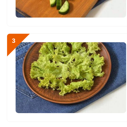
Фосфор
439 мг
Хлор
78.1 мг
Алюминий
301.3 мкг
3
Железо
5.9 мг
Йод
10.2 мкг
Кобальт
7.5 мкг
Литий
120.1 мкг
Марганец
0.5 мкг
Медь
550.2 мкг
Никель
7.8 мкг