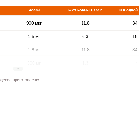
НОРМА
% ОТ НОРМЫ В 100 Г
% В ОДНОЙ
900 мкг
11.8
34.
1.5 мг
6.3
18.
1.8 мг
11.8
34.
500 мг
1.3
4
ВХОД НА САЙТ
РЕГИСТРАЦИЯ
5 мг
5.4
15.
оцесса приготовления.
е
Войдите
2 мг
12.2
3
с помощью социальных сетей:
400 мкг
3.2
9.
3 мкг
9.5
28.
или
90 мкг
62.4
184