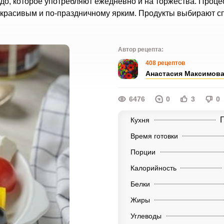
до, которое употребляют ежедневно и на торжества. Проце
я красивым и по-праздничному ярким. Продукты выбирают с
Автор рецепта:
408 рецептов
Анастасия Максимов
6476
0
3
0
Г
Кухня
Время готовки
Порции
Калорийность
Белки
Жиры
Углеводы