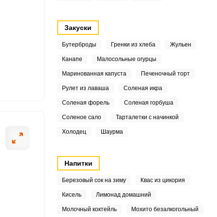
4
Закуски
Бутерброды
Гренки из хлеба
Жульен
Канапе
Малосольные огурцы
5
ОТПРАВИТЬ СООБЩЕНИЕ
Маринованная капуста
Печеночный торт
Рулет из лаваша
Соленая икра
9
Соленая форель
Соленая горбуша
5
Соленое сало
Тарталетки с начинкой
3
Холодец
Шаурма
е продукты для
Лук очистите, и
Болгарский пере
7
Напитки
Березовый сок на зиму
Квас из цикория
3
Кисель
Лимонад домашний
Молочный коктейль
Мохито безалкогольный
9