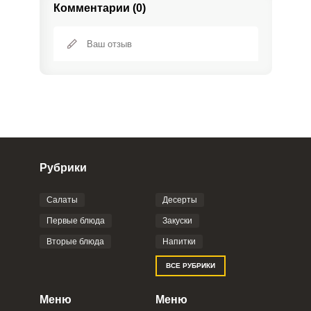
Комментарии (0)
Рубрики
Салаты
Десерты
Фото до 4 шт, до 5 mb
ПРИКРЕПИТЬ
Первые блюда
Закуски
Вторые блюда
Напитки
Отправляя эту форму, вы соглашаетесь с
ВСЕ РУБРИКИ
Правилами сайта
,
Политикой
конфиденциальности
,
Политикой обработки
персональных данных
и
Пользовательским
Меню
Меню
соглашением
.