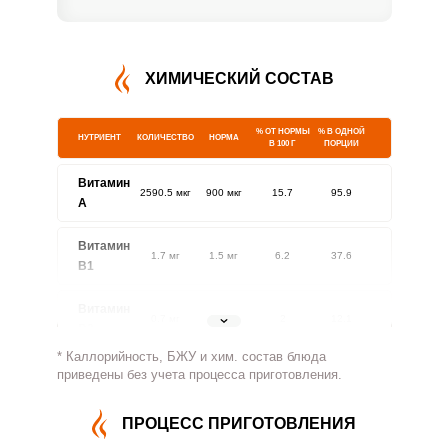
ХИМИЧЕСКИЙ СОСТАВ
% ОТ НОРМЫ
% В ОДНОЙ
НУТРИЕНТ
КОЛИЧЕСТВО
НОРМА
В 100 Г
ПОРЦИИ
Витамин
2590.5 мкг
900 мкг
15.7
95.9
A
Витамин
1.7 мг
1.5 мг
6.2
37.6
В1
Витамин
0.7 мг
1.8 мг
2
12.1
В2
* Каллорийность, БЖУ и хим. состав блюда
Витамин
приведены без учета процесса приготовления.
140.2 мг
500 мг
1.5
9.3
В4
ПРОЦЕСС ПРИГОТОВЛЕНИЯ
Витамин
7.3 мг
5 мг
7.9
48.4