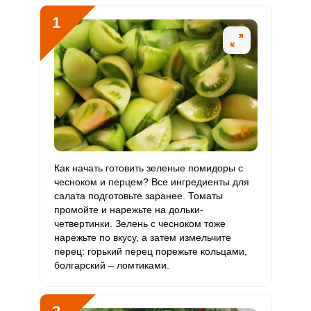
В5
1
Витамин
4.7 мг
2 мг
12.8
78.1
В6
Витамин
207.7 мкг
400 мкг
2.8
17.3
В9
Витамин
0
3 мкг
0
0
В12
Витамин
Как начать готовить зеленые помидоры с
1749.9 мкг
90 мкг
106
648.1
С
чесноком и перцем? Все ингредиенты для
салата подготовьте заранее. Томаты
промойте и нарежьте на дольки-
Витамин
0
10 мкг
0
0
четвертинки. Зелень с чесноком тоже
D
нарежьте по вкусу, а затем измельчите
перец: горький перец порежьте кольцами,
Витамин
8.5 мг
15 мг
3.1
18.9
болгарский – ломтиками.
E
Биотин
0
50 мг
0
0