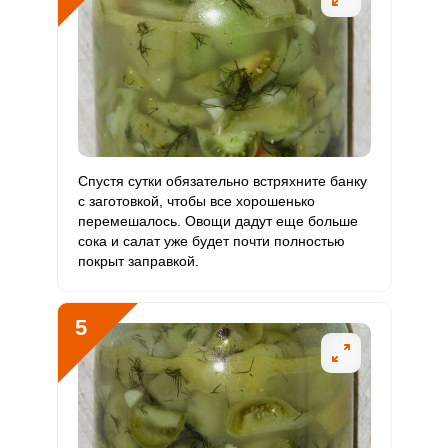
Фтор
43.2 мкг
4000 мкг
0.1
0.4
Хром
36 мкг
50 мкг
3.9
24
Цинк
4.9 мг
12 мг
2.2
13.7
Бор
90 мкг
1200 мкг
0.4
2.5
Спустя сутки обязательно встряхните банку
Ванадий
с заготовкой, чтобы все хорошенько
0
20 мкг
0
0
перемешалось. Овощи дадут еще больше
сока и салат уже будет почти полностью
Молибден
96 мкг
70 мкг
7.5
45.7
покрыт заправкой.
5