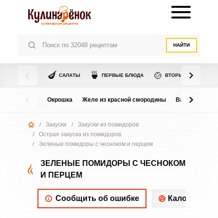
НАЙТИ
🍆
🍵
🍲
САЛАТЫ
ПЕРВЫЕ БЛЮДА
ВТОРЫЕ БЛЮДА
Окрошка
Желе из красной смородины
Варенье из в
/
Закуски
/
Закуски из помидоров
/
Острая закуска из помидоров
/
Зеленые помидоры с чесноком и перцем
ЗЕЛЕНЫЕ ПОМИДОРЫ С ЧЕСНОКОМ
И ПЕРЦЕМ
Сообщить об ошибке
Калорийнос