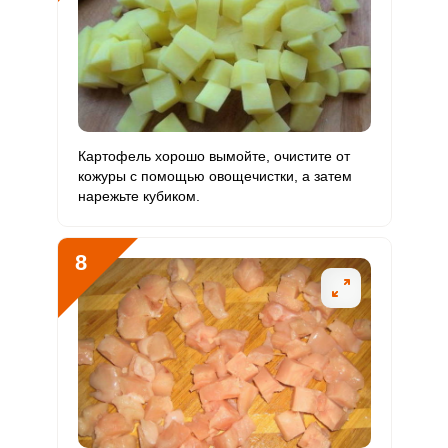
Сообщить об ошибке
Картофель хорошо вымойте, очистите от
ВХОД НА САЙТ
РЕГИСТРАЦИЯ
кожуры с помощью овощечистки, а затем
ШАГ
Ш
нарежьте кубиком.
1 ИЗ 15
2
Войдите
с помощью социальных сетей:
8
или