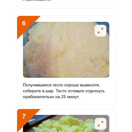
Молибден
93 мкг
70 мкг
8.9
16.6
6
Получившееся тесто хорошо вымесите,
соберите в шар. Тесто оставьте отдохнуть
приблизительно на 25 минут.
7