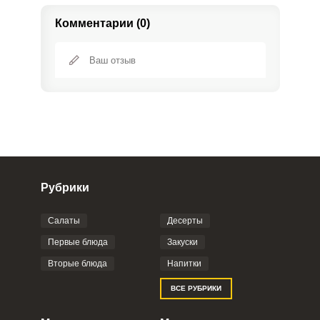
Комментарии (0)
Рубрики
Салаты
Десерты
Фото до 4 шт, до 5 mb
ПРИКРЕПИТЬ
Первые блюда
Закуски
Вторые блюда
Напитки
Отправляя эту форму, вы соглашаетесь с
ВСЕ РУБРИКИ
Правилами сайта
,
Политикой
конфиденциальности
,
Политикой обработки
персональных данных
и
Пользовательским