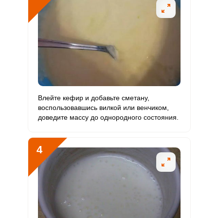
Магний
187.4 мг
400 мг
3.1
5.9
Натрий
5945.9 мг
1300 мг
30.7
57.2
Сера
1280.6 мг
500 мг
17.2
32
Фосфор
1396 мг
800 мг
11.7
21.8
Влейте кефир и добавьте сметану,
Хлор
6487.3 мг
2300 мг
18.9
35.3
воспользовавшись вилкой или венчиком,
доведите массу до однородного состояния.
Алюминий
600.5 мкг
30 мкг
134.2
250.2
Железо
14.4 мг
18 мг
5.4
10
4
Йод
38.3 мкг
150 мкг
1.7
3.2
Кобальт
66.3 мкг
10 мкг
44.4
82.9
Литий
0
70 мкг
0
0