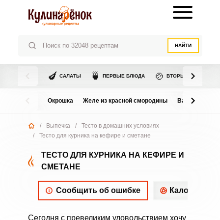
НАЙТИ
🍆
🍵
🍲
САЛАТЫ
ПЕРВЫЕ БЛЮДА
ВТОРЫЕ БЛЮДА
Окрошка
Желе из красной смородины
Варенье из в
/
Выпечка
/
Тесто в домашних условиях
/
Тесто для курника на кефире и сметане
ТЕСТО ДЛЯ КУРНИКА НА КЕФИРЕ И
СМЕТАНЕ
Сообщить об ошибке
Калорийнос
Сегодня с превеликим удовольствием хочу