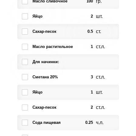
гр.
Масло сливочное
100
шт.
Яйцо
2
ст.
Сахар-песок
0.5
ст.л.
Масло растительное
1
Для начинки:
ст.л.
Сметана 20%
3
шт.
Яйцо
1
ст.л.
Сахар-песок
2
ч.л.
Сода пищевая
0.25