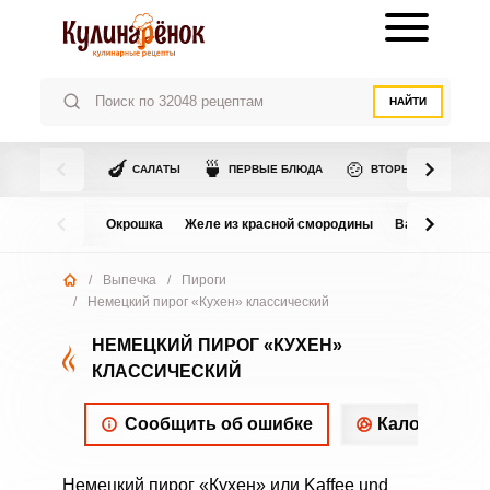
НАЙТИ
🍆
🍵
🍲
САЛАТЫ
ПЕРВЫЕ БЛЮДА
ВТОРЫЕ БЛЮДА
Окрошка
Желе из красной смородины
Варенье из в
/
Выпечка
/
Пироги
/
Немецкий пирог «Кухен» классический
НЕМЕЦКИЙ ПИРОГ «КУХЕН»
КЛАССИЧЕСКИЙ
Сообщить об ошибке
Калорийнос
Немецкий пирог «Кухен» или Kaffee und