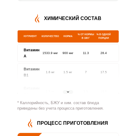
ХИМИЧЕСКИЙ СОСТАВ
% ОТ НОРМЫ
% В ОДНОЙ
НУТРИЕНТ
КОЛИЧЕСТВО
НОРМА
В 100 Г
ПОРЦИИ
Витамин
1533.9 мкг
900 мкг
11.3
28.4
A
Витамин
1.6 мг
1.5 мг
7
17.5
В1
Витамин
1.5 мг
1.8 мг
5.5
13.8
В2
* Каллорийность, БЖУ и хим. состав блюда
Витамин
приведены без учета процесса приготовления.
850.3 мг
500 мг
11.3
28.3
В4
ПРОЦЕСС ПРИГОТОВЛЕНИЯ
Витамин
4.9 мг
5 мг
6.5
16.4
В5