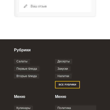
Рубрики
Салаты
Десерты
Фото до 4 шт, до 5 mb
ПРИКРЕПИТЬ
Первые блюда
Закуски
Вторые блюда
Напитки
Отправляя эту форму, вы соглашаетесь с
ВСЕ РУБРИКИ
Правилами сайта
,
Политикой
конфиденциальности
,
Политикой обработки
персональных данных
и
Пользовательским
Меню
Меню
соглашением
.
Кулинары
Политика