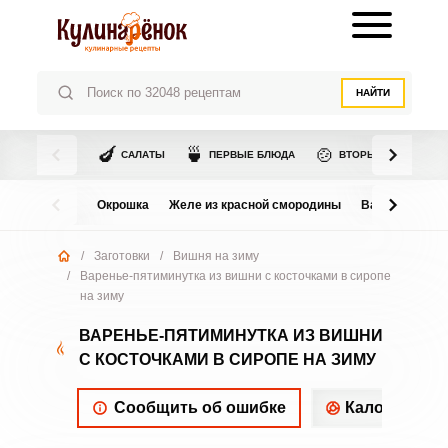
НАЙТИ
🍆
🍵
🍲
САЛАТЫ
ПЕРВЫЕ БЛЮДА
ВТОРЫЕ БЛЮДА
Окрошка
Желе из красной смородины
Варенье из в
/
Заготовки
/
Вишня на зиму
/
Варенье-пятиминутка из вишни с косточками в сиропе
на зиму
ВАРЕНЬЕ-ПЯТИМИНУТКА ИЗ ВИШНИ
С КОСТОЧКАМИ В СИРОПЕ НА ЗИМУ
Сообщить об ошибке
Калорийнос