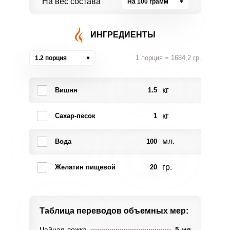
На вес состава
На 100 грамм
ИНГРЕДИЕНТЫ
1 порция = 1684,2 гр.
1.2 порция
кг
Вишня
1.5
кг
Сахар-песок
1
мл.
Вода
100
гр.
Желатин пищевой
20
Таблица переводов
объемных мер:
Чайная ложка
5 мл