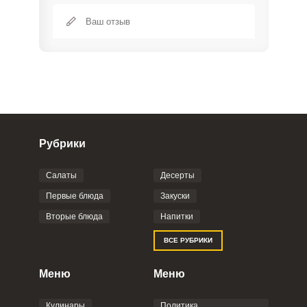
Рубрики
Салаты
Десерты
Фото до 4 шт, до 5 mb
ПРИКРЕПИТЬ
Первые блюда
Закуски
Вторые блюда
Напитки
Отправляя эту форму, вы соглашаетесь с
ВСЕ РУБРИКИ
Правилами сайта
,
Политикой
конфиденциальности
,
Политикой обработки
персональных данных
и
Пользовательским
Меню
Меню
соглашением
.
Кулинары
Политика