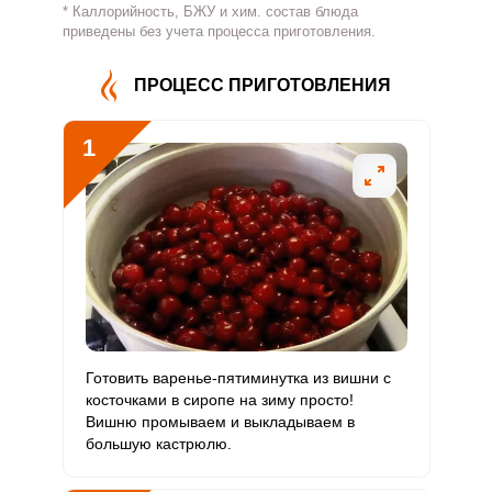
* Каллорийность, БЖУ и хим. состав блюда
Витамин
приведены без учета процесса приготовления.
61 мг
500 мг
0.6
10.2
В4
ПРОЦЕСС ПРИГОТОВЛЕНИЯ
Витамин
0.8 мг
5 мг
0.8
13.3
В5
1
Витамин
0.5 мг
2 мг
1.2
20.8
В6
Витамин
60 мкг
400 мкг
0.7
12.5
В9
Витамин
0
3 мкг
0
0
В12
Витамин
Готовить варенье-пятиминутка из вишни с
150 мкг
90 мкг
8.2
138.9
С
косточками в сиропе на зиму просто!
Вишню промываем и выкладываем в
большую кастрюлю.
Витамин
0
10 мкг
0
0
D