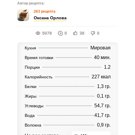
Автор рецепта:
263 рецепта
Оксана Орлова
5078
0
38
0
Мировая
Кухня
40 мин.
Время готовки
1.2
Порции
227 ккал
Калорийность
1,3 гр.
Белки
0,1 гр.
Жиры
54,7 гр.
Углеводы
41,7 гр.
Вода
0,9 гр.
Волокна