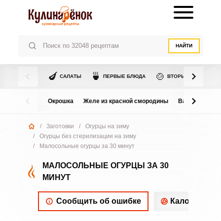
НАЙТИ
🍆
🍵
🍲
САЛАТЫ
ПЕРВЫЕ БЛЮДА
ВТОРЫЕ БЛЮДА
Окрошка
Желе из красной смородины
Варенье из в
/
Заготовки
/
Огурцы на зиму
/
Огурцы без стерилизации на зиму
/
Малосольные огурцы за 30 минут
МАЛОСОЛЬНЫЕ ОГУРЦЫ ЗА 30
МИНУТ
Сообщить об ошибке
Калорийнос