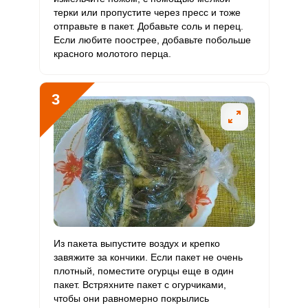
Магний
79.3 мг
400 мг
3.7
19.8
терки или пропустите через пресс и тоже
отправьте в пакет. Добавьте соль и перец.
Натрий
11654 мг
1300 мг
167.6
896.5
Если любите поострее, добавьте побольше
красного молотого перца.
Сера
264 мг
500 мг
9.9
52.8
Фосфор
154.4 мг
800 мг
3.6
19.3
3
Хлор
17908.2 мг
2300 мг
145.5
778.6
Алюминий
0
30 мкг
0
0
Железо
4 мг
18 мг
4.2
22.3
Йод
15.4 мкг
150 мкг
1.9
10.2
Кобальт
9.9 мкг
10 мкг
18.4
98.6
Из пакета выпустите воздух и крепко
завяжите за кончики. Если пакет не очень
Литий
плотный, поместите огурцы еще в один
0
70 мкг
0
0
пакет. Встряхните пакет с огурчиками,
чтобы они равномерно покрылись
Марганец
1 мкг
2 мкг
9.6
51.4