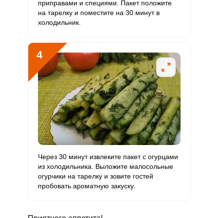
приправами и специями. Пакет положите
на тарелку и поместите на 30 минут в
Медь
590.2 мкг
1000 мкг
11
59
холодильник.
Никель
0
200 мкг
0
0
4
Рубидий
0
200 мкг
0
0
Селен
2.2 мкг
55 мкг
0.7
4
Фтор
85.6 мкг
4000 мкг
0.4
2.1
Хром
30 мкг
50 мкг
11.2
60
Цинк
1.3 мг
12 мг
2.1
11
Через 30 минут извлеките пакет с огурцами
Бор
0
1200 мкг
0
0
из холодильника. Выложите малосольные
огурчики на тарелку и зовите гостей
Ванадий
0
20 мкг
0
0
пробовать ароматную закуску.
Молибден
38 мкг
70 мкг
10.1
54.3