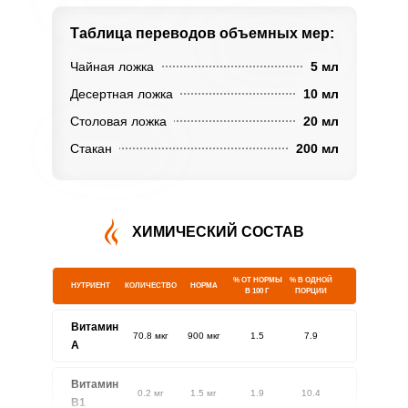
Таблица переводов
объемных мер:
Чайная ложка
5 мл
Десертная ложка
10 мл
Столовая ложка
20 мл
Стакан
200 мл
ХИМИЧЕСКИЙ СОСТАВ
% ОТ НОРМЫ
% В ОДНОЙ
НУТРИЕНТ
КОЛИЧЕСТВО
НОРМА
В 100 Г
ПОРЦИИ
Витамин
70.8 мкг
900 мкг
1.5
7.9
A
Витамин
0.2 мг
1.5 мг
1.9
10.4
В1