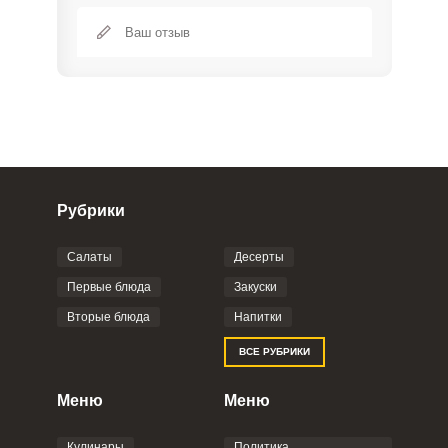
Рубрики
Салаты
Десерты
Фото до 4 шт, до 5 mb
ПРИКРЕПИТЬ
Первые блюда
Закуски
Вторые блюда
Напитки
Отправляя эту форму, вы соглашаетесь с
ВСЕ РУБРИКИ
Правилами сайта
,
Политикой
конфиденциальности
,
Политикой обработки
персональных данных
и
Пользовательским
Меню
Меню
соглашением
.
Кулинары
Политика