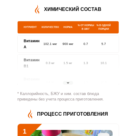
ХИМИЧЕСКИЙ СОСТАВ
% ОТ НОРМЫ
% В ОДНОЙ
НУТРИЕНТ
КОЛИЧЕСТВО
НОРМА
В 100 Г
ПОРЦИИ
Витамин
102.1 мкг
900 мкг
0.7
5.7
A
Витамин
0.3 мг
1.5 мг
1.3
10.1
В1
Витамин
0.4 мг
1.8 мг
1.5
11.3
В2
* Каллорийность, БЖУ и хим. состав блюда
Витамин
приведены без учета процесса приготовления.
61 мг
500 мг
0.8
6.1
В4
ПРОЦЕСС ПРИГОТОВЛЕНИЯ
Витамин
3 мг
5 мг
4
30.4
В5
1