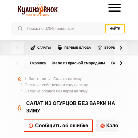
НАЙТИ
🍆
🍵
🍲
САЛАТЫ
ПЕРВЫЕ БЛЮДА
ВТОРЫЕ БЛЮДА
Окрошка
Желе из красной смородины
Варенье из в
/
Заготовки
/
Салаты на зиму
/
Салаты в собственном соку на зиму
/
Салат из огурцов без варки на зиму
САЛАТ ИЗ ОГУРЦОВ БЕЗ ВАРКИ НА
ЗИМУ
Сообщить об ошибке
Калорийнос