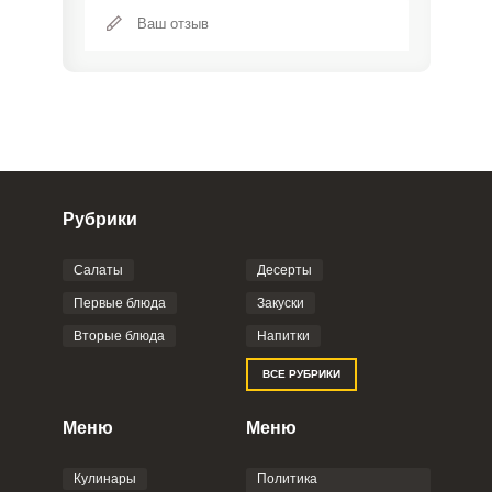
Рубрики
Салаты
Десерты
Фото до 4 шт, до 5 mb
ПРИКРЕПИТЬ
Первые блюда
Закуски
Вторые блюда
Напитки
Отправляя эту форму, вы соглашаетесь с
ВСЕ РУБРИКИ
Правилами сайта
,
Политикой
конфиденциальности
,
Политикой обработки
персональных данных
и
Пользовательским
Меню
Меню
соглашением
.
Кулинары
Политика