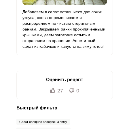
Ванадий
1552 мкг
20 мкг
329.8
1293.3
Добавляем в салат оставшиеся две ложки
Молибден
106 мкг
70 мкг
6.4
25.2
уксуса, снова перемешиваем и
распределяем по чистым стерильным
банкам. Закрываем банки прокипяченными
крышками, даем заготовке остыть и
отправляем на хранение. Аппетитный
салат из кабачков и капусты на зиму готов!
Оценить рецепт
27
0
Быстрый фильтр
Салат овощное ассорти на зиму