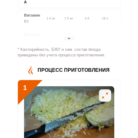
A
Витамин
1.6 мг
1.5 мг
4.6
18.1
В1
Витамин
1.1 мг
1.8 мг
2.7
10.6
В2
* Каллорийность, БЖУ и хим. состав блюда
Витамин
приведены без учета процесса приготовления.
331.3 мг
500 мг
2.8
11
В4
ПРОЦЕСС ПРИГОТОВЛЕНИЯ
Витамин
4.5 мг
5 мг
3.8
14.9
В5
1
Витамин
4.4 мг
2 мг
9.4
36.7
В6
Витамин
245.9 мкг
400 мкг
2.6
10.2
В9
Витамин
0.3 мкг
3 мкг
0.5
1.9