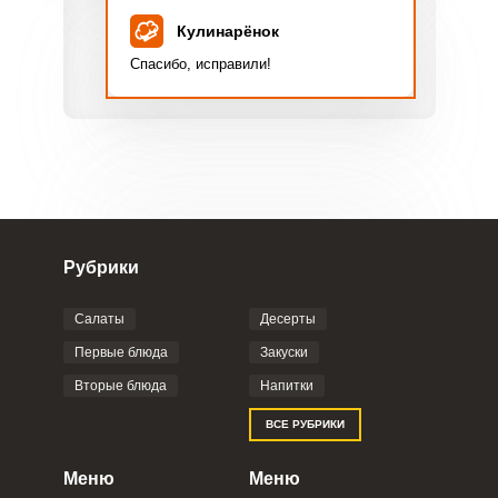
Кулинарёнок
Фото до 4 шт, до 5 mb
ПРИКРЕПИТЬ
Спасибо, исправили!
Отправляя эту форму, вы соглашаетесь с
Правилами сайта
,
Политикой
конфиденциальности
,
Политикой обработки
персональных данных
и
Пользовательским
соглашением
.
Рубрики
Салаты
Десерты
ОТПРАВИТЬ КОММЕНТАРИЙ
Первые блюда
Закуски
Вторые блюда
Напитки
ВСЕ РУБРИКИ
Меню
Меню