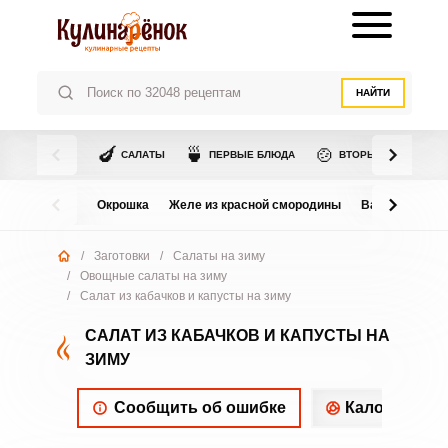
НАЙТИ
🍆
🍵
🍲
САЛАТЫ
ПЕРВЫЕ БЛЮДА
ВТОРЫЕ БЛЮДА
Окрошка
Желе из красной смородины
Варенье из в
/
Заготовки
/
Салаты на зиму
/
Овощные салаты на зиму
/
Салат из кабачков и капусты на зиму
САЛАТ ИЗ КАБАЧКОВ И КАПУСТЫ НА
ЗИМУ
Сообщить об ошибке
Калорийнос