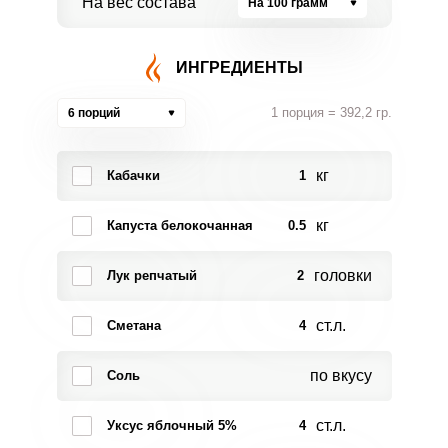
На вес состава
На 100 грамм
ИНГРЕДИЕНТЫ
1 порция = 392,2 гр.
6 порций
кг
Кабачки
1
кг
Капуста белокочанная
0.5
головки
Лук репчатый
2
ст.л.
Сметана
4
по вкусу
Соль
ст.л.
Уксус яблочный 5%
4