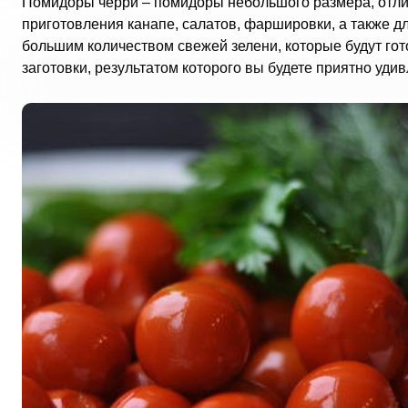
Помидоры черри – помидоры небольшого размера, отли
приготовления канапе, салатов, фаршировки, а также 
большим количеством свежей зелени, которые будут го
заготовки, результатом которого вы будете приятно уди