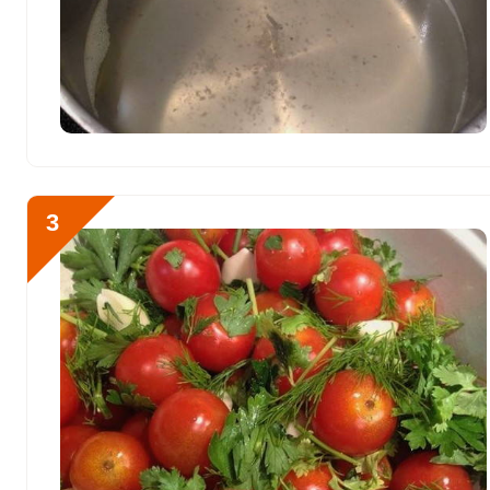
Сера
151.1 мг
Фосфор
328 мг
Хлор
620.4 мг
Алюминий
80.1 мкг
Железо
11.9 мг
3
Йод
20.6 мкг
Кобальт
60.8 мкг
Литий
0.7 мкг
Марганец
2 мкг
Медь
1238.6 мкг