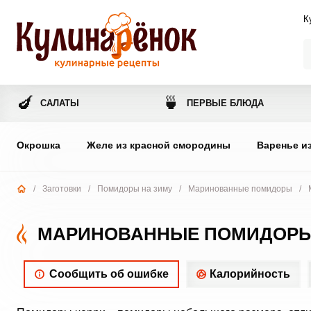
К
🍆
🍵
САЛАТЫ
ПЕРВЫЕ БЛЮДА
Окрошка
Желе из красной смородины
Варенье и
/
Заготовки
/
Помидоры на зиму
/
Маринованные помидоры
/
МАРИНОВАННЫЕ ПОМИДОРЫ 
Сообщить об ошибке
Калорийность