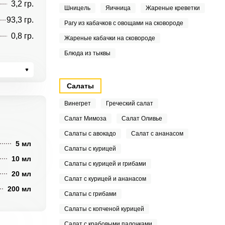
3,2 гр.
Шницель
Яичница
Жареные креветки
93,3 гр.
Рагу из кабачков с овощами на сковороде
0,8 гр.
Жареные кабачки на сковороде
Блюда из тыквы
Салаты
Винегрет
Греческий салат
Салат Мимоза
Салат Оливье
Салаты с авокадо
Салат с ананасом
5 мл
Салаты с курицей
10 мл
Салаты с курицей и грибами
20 мл
Салат с курицей и ананасом
200 мл
Салаты с грибами
Салаты с копченой курицей
Салат с крабовыми палочками