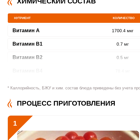
ХИМИЧЕСКИЙ СОСТАВ
НУТРИЕНТ
КОЛИЧЕСТВО
ШАГ
1 ИЗ 5
Витамин A
1700.4 мкг
Витамин В1
0.7 мг
Витамин В2
0.5 мг
Витамин В4
78.4 мг
Витамин В5
2.8 мг
Сообщить об ошибк
* Каллорийность, БЖУ и хим. состав блюда приведены без учета пр
Витамин В6
1.2 мг
ПРОЦЕСС ПРИГОТОВЛЕНИЯ
Витамин В9
182.9 мкг
1
Витамин В12
0
Витамин С
334.4 мкг