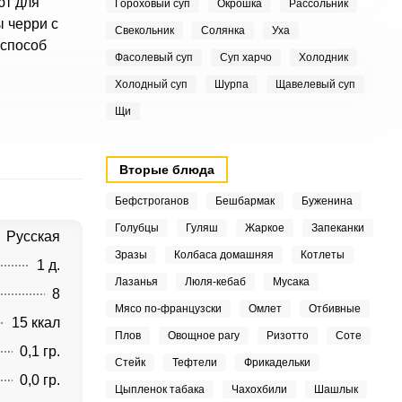
ют для
Гороховый суп
Окрошка
Рассольник
 черри с
Свекольник
Солянка
Уха
 способ
Фасолевый суп
Суп харчо
Холодник
Холодный суп
Шурпа
Щавелевый суп
Щи
Вторые блюда
Бефстроганов
Бешбармак
Буженина
Голубцы
Гуляш
Жаркое
Запеканки
Русская
Зразы
Колбаса домашняя
Котлеты
1 д.
Лазанья
Люля-кебаб
Мусака
8
Мясо по-французски
Омлет
Отбивные
15 ккал
Плов
Овощное рагу
Ризотто
Соте
0,1 гр.
Стейк
Тефтели
Фрикадельки
0,0 гр.
Цыпленок табака
Чахохбили
Шашлык