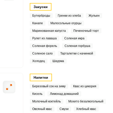
Закуски
Бутерброды
Гренки из хлеба
Жульен
Канапе
Малосольные огурцы
Маринованная капуста
Печеночный торт
ОТПРАВИТЬ СООБЩЕНИЕ
Рулет из лаваша
Соленая икра
5
Соленая форель
Соленая горбуша
2
Соленое сало
Тарталетки с начинкой
омидоры промываем под
В сотейник нали
Холодец
Шаурма
6
осохнуть. Затем в
перемешиваем и 
м образом, наши
маринад лимонн
5
Напитки
ем в кастрюлю или
4
Березовый сок на зиму
Квас из цикория
Кисель
Лимонад домашний
2
Молочный коктейль
Мохито безалкогольный
9
Овсяный квас
Смузи
Хлебный квас