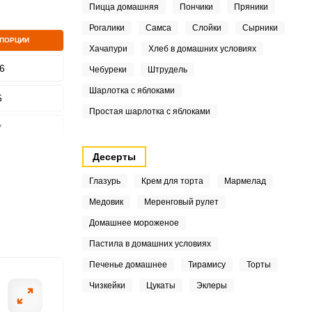
Пицца домашняя
Пончики
Пряники
Рогалики
Самса
Слойки
Сырники
 ПОРЦИИ
Хачапури
Хлеб в домашних условиях
ШАГ
2 ИЗ 5
6
Чебуреки
Штрудель
Шарлотка с яблоками
5
Простая шарлотка с яблоками
7
Десерты
Глазурь
Крем для торта
Мармелад
9
Медовик
Меренговый рулет
3
Домашнее мороженое
Пастила в домашних условиях
7
Печенье домашнее
Тирамису
Торты
Чизкейки
Цукаты
Эклеры
4