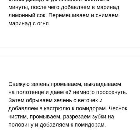
500 мг
1.4
3.
минуты, после чего добавляем в маринад
лимонный сок. Перемешиваем и снимаем
800 мг
1.9
5.
маринад с огня.
2300 мг
1.2
3.
30 мкг
12.3
33.
18 мг
3
8.
150 мкг
0.6
1.
Свежую зелень промываем, выкладываем
10 мкг
28
7
на полотенце и даем ей немного просохнуть.
Затем обрываем зелень с веточек и
70 мкг
0
0.
добавляем в кастрюлю к помидорам. Чеснок
2 мкг
4.7
12.
чистим, промываем, разрезаем зубки на
половину и добавляем к помидорам.
1000 мкг
5.7
15.