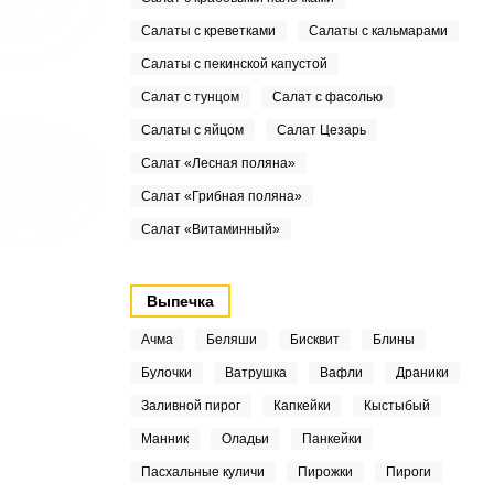
Салаты с креветками
Салаты с кальмарами
Салаты с пекинской капустой
Салат с тунцом
Салат с фасолью
Салаты с яйцом
Салат Цезарь
Салат «Лесная поляна»
Салат «Грибная поляна»
Салат «Витаминный»
Выпечка
Ачма
Беляши
Бисквит
Блины
Булочки
Ватрушка
Вафли
Драники
Заливной пирог
Капкейки
Кыстыбый
Манник
Оладьи
Панкейки
Пасхальные куличи
Пирожки
Пироги