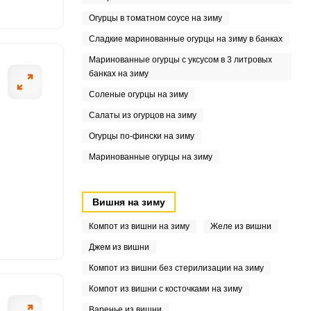
9
Огурцы в томатном соусе на зиму
7
Сладкие маринованные огурцы на зиму в банках
2
Маринованные огурцы с уксусом в 3 литровых
банках на зиму
8
Соленые огурцы на зиму
Салаты из огурцов на зиму
6
Огурцы по-фински на зиму
6
Маринованные огурцы на зиму
2
Вишня на зиму
Компот из вишни на зиму
Желе из вишни
4
Джем из вишни
Компот из вишни без стерилизации на зиму
Компот из вишни с косточками на зиму
Варенье из вишни