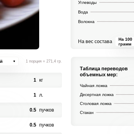
Углеводы
Вода
Волокна
На 100
На вес состава
грамм
ий
1 порция = 271,4 гр.
Таблица переводов
объемных мер:
1
кг
Чайная ложка
Десертная ложка
1
л.
Столовая ложка
0.5
пучков
Стакан
0.5
пучков