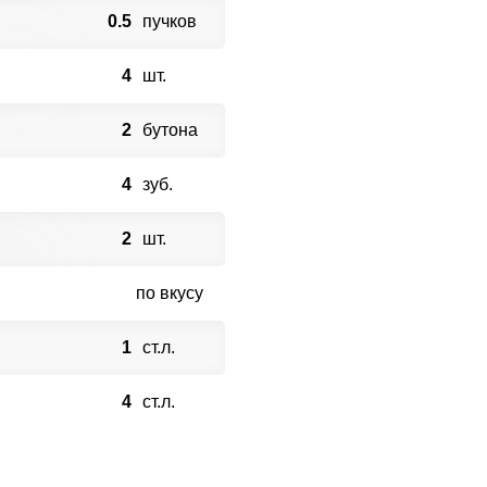
0.5
пучков
4
шт.
2
бутона
4
зуб.
2
шт.
по вкусу
1
ст.л.
4
ст.л.