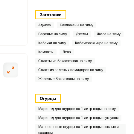
8
Заготовки
1
Аджика
Баклажаны на зиму
4
Варенье на зиму
Джемы
Желе на зиму
Кабачки на зиму
Кабачковая икра на зиму
4
Компоты
Лечо
3
Салаты из баклажанов на зиму
7
Салат из зеленых помидоров на зиму
Жареные баклажаны на зиму
6
1
Огурцы
6
Маринад для огурцов на 1 литр воды на зиму
Маринад для огурцов на 1 литр воды с уксусом
5
Малосольные огурцы на 1 литр воды с солью и
сахаром