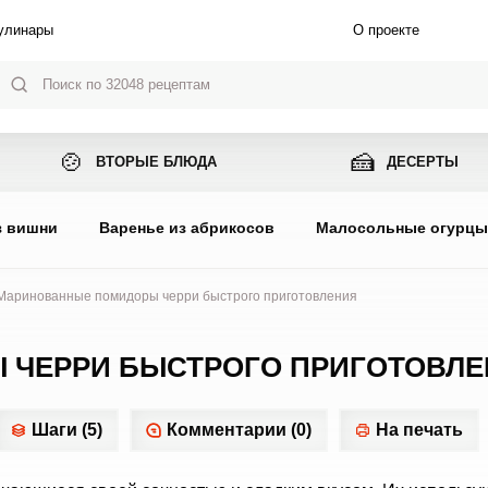
улинары
О проекте
🍲
🍰
ВТОРЫЕ БЛЮДА
ДЕСЕРТЫ
з вишни
Варенье из абрикосов
Малосольные огурц
Маринованные помидоры черри быстрого приготовления
ЧЕРРИ БЫСТРОГО ПРИГОТОВЛЕ
Шаги (5)
Комментарии (0)
На печать