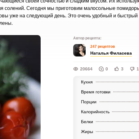
чающиеся своей сочностью и сладким вкусом. Их использу
для солений. Сегодня мы приготовим малосольные помидоры
товы уже на следующий день. Это очень удобный и быстрый
влены.
Автор рецепта:
247 рецептов
Наталья Филасева
20664
0
3
1
Кухня
Время готовки
Порции
Калорийность
Белки
Жиры