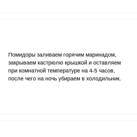
200 мкг
3.3
8.
200 мкг
35.3
95.
55 мкг
0.4
1.
4000 мкг
1.4
3.
50 мкг
4.6
12.
Помидоры заливаем горячим маринадом,
закрываем кастрюлю крышкой и оставляем
12 мг
0.9
2.
при комнатной температуре на 4-5 часов,
после чего на ночь убираем в холодильник.
1200 мкг
4.4
1
20 мкг
0
0
70 мкг
5.7
15.