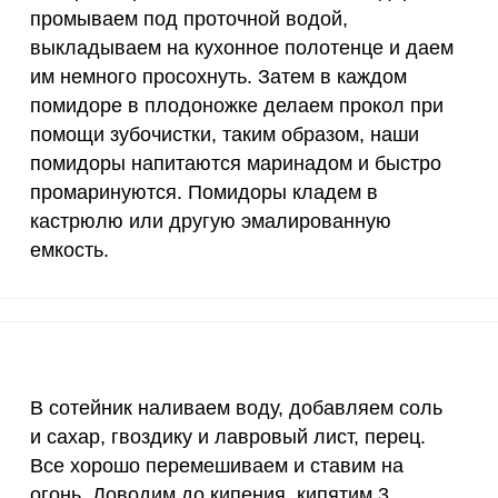
промываем под проточной водой,
10 мкг
0
0
выкладываем на кухонное полотенце и даем
им немного просохнуть. Затем в каждом
15 мг
2.6
7
помидоре в плодоножке делаем прокол при
Запомнить меня
помощи зубочистки, таким образом, наши
50 мг
1.1
3
тесь с
Правилами сайта
,
ВХОД
помидоры напитаются маринадом и быстро
олитикой обработки
ельским соглашением
120 мкг
19.7
53.
промаринуются. Помидоры кладем в
ЕЩЕ НЕ ЗАРЕГИСТРИРОВАННЫ?
кастрюлю или другую эмалированную
20 мг
1.9
5.
емкость.
Забыли пароль?
 помидоры черри быстрого приготовления легко! П
2500 мг
6.5
17.
дываем на кухонное полотенце и даем им немного пр
оножке делаем прокол при помощи зубочистки, таки
1000 мг
1.7
4.
аринадом и быстро промаринуются. Помидоры клад
30 мг
0.5
1.
емкость.
В сотейник наливаем воду, добавляем соль
400 мг
3
8.
и сахар, гвоздику и лавровый лист, перец.
Все хорошо перемешиваем и ставим на
1300 мг
0.3
0.
огонь. Доводим до кипения, кипятим 3