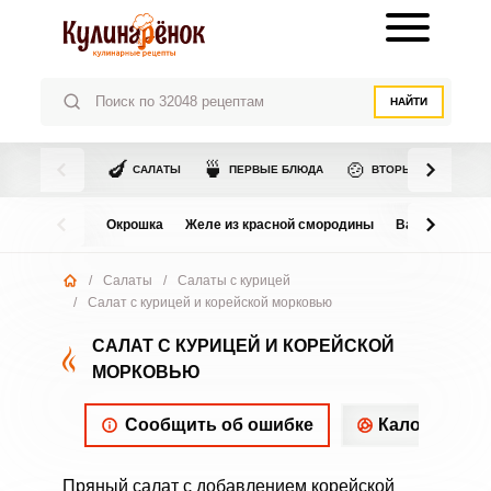
НАЙТИ
🍆
🍵
🍲
САЛАТЫ
ПЕРВЫЕ БЛЮДА
ВТОРЫЕ БЛЮДА
Окрошка
Желе из красной смородины
Варенье из в
/
Салаты
/
Салаты с курицей
/
Салат с курицей и корейской морковью
САЛАТ С КУРИЦЕЙ И КОРЕЙСКОЙ
МОРКОВЬЮ
Сообщить об ошибке
Калорийнос
Пряный салат с добавлением корейской