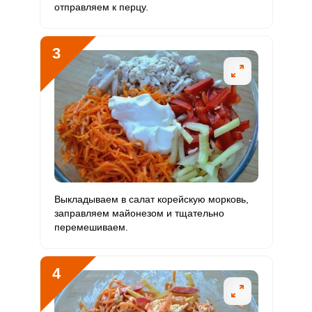
отправляем к перцу.
Магний
523.7 мг
400 мг
12
16.4
3
Натрий
514.7 мг
1300 мг
3.6
4.9
Сера
948.5 мг
500 мг
17.4
23.7
Фосфор
955 мг
800 мг
10.9
14.9
Хлор
607.3 мг
2300 мг
2.4
3.3
Алюминий
1305.7 мкг
30 мкг
398.9
544
Выкладываем в салат корейскую морковь,
Железо
10.4 мг
18 мг
5.3
7.2
заправляем майонезом и тщательно
перемешиваем.
Йод
51.2 мкг
150 мкг
3.1
4.3
Кобальт
51.4 мкг
10 мкг
47.1
64.3
4
Литий
232.8 мкг
70 мкг
30.5
41.6