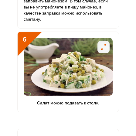
заправить майонезом. В том случае, если
вы не употребляете в пищу майонез, в
Ванадий
2.5 мкг
20 мкг
2
2.1
качестве заправки можно использовать
сметану.
Молибден
20 мкг
70 мкг
4.7
4.8
6
Салат можно подавать к столу.