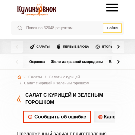
НАЙТИ
🍆
🍵
🍲
САЛАТЫ
ПЕРВЫЕ БЛЮДА
ВТОРЫЕ БЛЮДА
Окрошка
Желе из красной смородины
Варенье из в
/
Салаты
/
Салаты с курицей
/
Салат с курицей и зеленым горошком
САЛАТ С КУРИЦЕЙ И ЗЕЛЕНЫМ
ГОРОШКОМ
Сообщить об ошибке
Калорийнос
Предложенный вариант приготовления