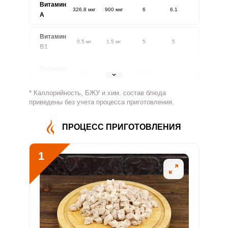
Витамин
326.8 мкг
900 мкг
6
6.1
A
Витамин
0.5 мг
1.5 мг
5
5
В1
Витамин
0.5 мг
1.8 мг
4.9
5
В2
* Каллорийность, БЖУ и хим. состав блюда
Витамин
приведены без учета процесса приготовления.
402 мг
500 мг
13.3
13.4
В4
ПРОЦЕСС ПРИГОТОВЛЕНИЯ
Витамин
2.8 мг
5 мг
9.1
9.2
В5
1
Витамин
1.7 мг
2 мг
14.1
14.2
В6
Витамин
66.9 мкг
400 мкг
2.8
2.8
В9
Сообщить об ошибке