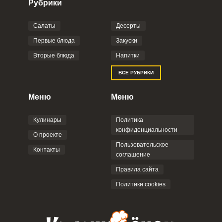
Рубрики
Салаты
Десерты
Фото до 4 шт, до 5 mb
ПРИКРЕПИТЬ
Первые блюда
Закуски
Вторые блюда
Напитки
Отправляя эту форму, вы соглашаетесь с
ВСЕ РУБРИКИ
Правилами сайта
,
Политикой
конфиденциальности
,
Политикой обработки
персональных данных
и
Пользовательским
Меню
Меню
соглашением
.
Кулинары
Политика
конфиденциальности
О проекте
Пользовательское
Контакты
соглашение
ОТПРАВИТЬ КОММЕНТАРИЙ
Правила сайта
Политики cookies