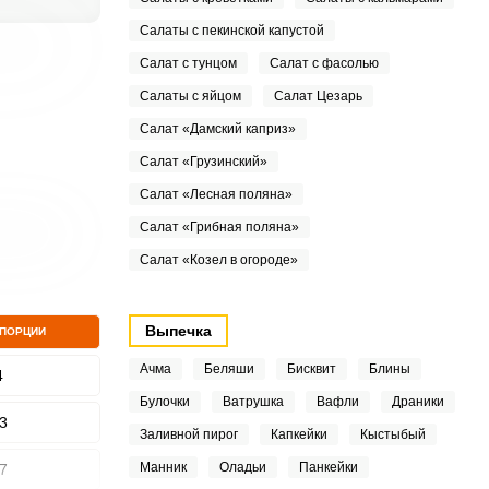
Салаты с пекинской капустой
Салат с тунцом
Салат с фасолью
Салаты с яйцом
Салат Цезарь
Салат «Дамский каприз»
Салат «Грузинский»
Салат «Лесная поляна»
Салат «Грибная поляна»
Салат «Козел в огороде»
Выпечка
 ПОРЦИИ
Ачма
Беляши
Бисквит
Блины
4
Булочки
Ватрушка
Вафли
Драники
3
Заливной пирог
Капкейки
Кыстыбый
Манник
Оладьи
Панкейки
7