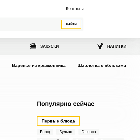
Контакты
НАЙТИ
🍔
🍹
ЗАКУСКИ
НАПИТКИ
ы
Варенье из крыжовника
Шарлотка с яблоками
Популярно сейчас
Первые блюда
Борщ
Бульон
Гаспачо