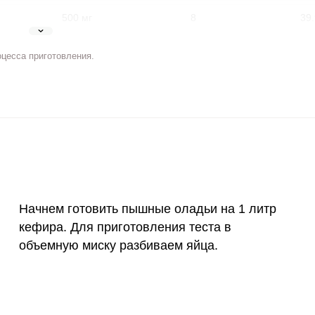
500 мг
8
39.
5 мг
5.5
27.
оцесса приготовления.
2 мг
5.1
25.
400 мкг
2.9
14.
3 мкг
4.3
21.
ВХОД НА САЙТ
РЕГИСТРАЦИЯ
90 мкг
0.4
2
е
10 мкг
1.3
6.
Войдите
Начнем готовить пышные оладьи на 1 литр
с помощью социальных сетей:
кефира. Для приготовления теста в
15 мг
15.4
77.
объемную миску разбиваем яйца.
50 мг
6.8
34.
или
120 мкг
0.5
2.