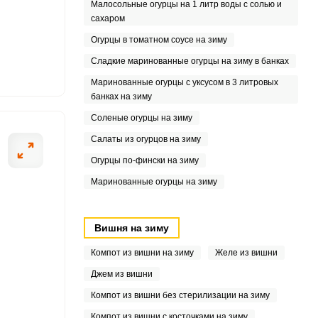
Малосольные огурцы на 1 литр воды с солью и
3
сахаром
4
Огурцы в томатном соусе на зиму
Сладкие маринованные огурцы на зиму в банках
.5
Маринованные огурцы с уксусом в 3 литровых
банках на зиму
4
Соленые огурцы на зиму
Салаты из огурцов на зиму
Огурцы по-фински на зиму
Маринованные огурцы на зиму
Вишня на зиму
Компот из вишни на зиму
Желе из вишни
Джем из вишни
Компот из вишни без стерилизации на зиму
Компот из вишни с косточками на зиму