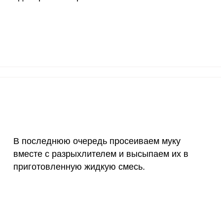
12 мг
4.2
21.
1200 мкг
1.1
5.
20 мкг
157.2
787
70 мкг
11.1
55.
В последнюю очередь просеиваем муку
вместе с разрыхлителем и высыпаем их в
приготовленную жидкую смесь.