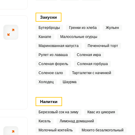
6
5
Закуски
2
Бутерброды
Гренки из хлеба
Жульен
Канапе
Малосольные огурцы
3
ОТПРАВИТЬ СООБЩЕНИЕ
Маринованная капуста
Печеночный торт
7
Рулет из лаваша
Соленая икра
Соленая форель
Соленая горбуша
4
Соленое сало
Тарталетки с начинкой
а в объемную миску
Добавляем к ним
1
Холодец
Шаурма
8
Напитки
1
Березовый сок на зиму
Квас из цикория
.7
Кисель
Лимонад домашний
Молочный коктейль
Мохито безалкогольный
3