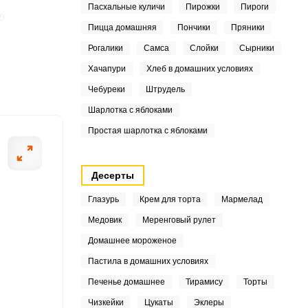
Пасхальные куличи
Пирожки
Пироги
9
Пицца домашняя
Пончики
Пряники
7
Рогалики
Самса
Слойки
Сырники
ШАГ
Хачапури
Хлеб в домашних условиях
2 ИЗ 13
3
Чебуреки
Штрудель
7
Шарлотка с яблоками
Простая шарлотка с яблоками
4
Десерты
4
Глазурь
Крем для торта
Мармелад
Медовик
Меренговый рулет
3
Домашнее мороженое
1
Пастила в домашних условиях
Печенье домашнее
Тирамису
Торты
6
Чизкейки
Цукаты
Эклеры