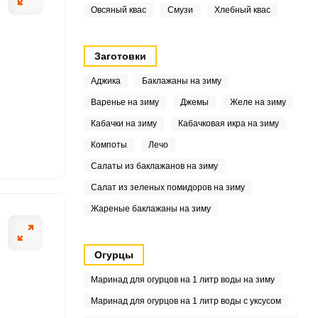
Овсяный квас
Смузи
Хлебный квас
4
8
Заготовки
Аджика
Баклажаны на зиму
Варенье на зиму
Джемы
Желе на зиму
4
Кабачки на зиму
Кабачковая икра на зиму
5
Компоты
Лечо
Салаты из баклажанов на зиму
9
Салат из зеленых помидоров на зиму
Жареные баклажаны на зиму
9
Огурцы
6
Маринад для огурцов на 1 литр воды на зиму
9
Маринад для огурцов на 1 литр воды с уксусом