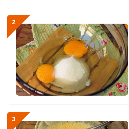
Витамин РР
33.3 мг
Калий
3152.9 мг
2
Кальций
1646.1 мг
Отправляя эту форму, вы соглашае
Кремний
28 мг
Политикой конфиденциальности
,
П
персональных данных
и
Пользоват
Магний
395.3 мг
Натрий
4546.1 мг
Начнем готовить пышные
Сера
1001.6 мг
разбиваем яйца.
Фосфор
1945.5 мг
Хлор
7280.6 мг
Алюминий
500 мкг
3
Железо
15.3 мг