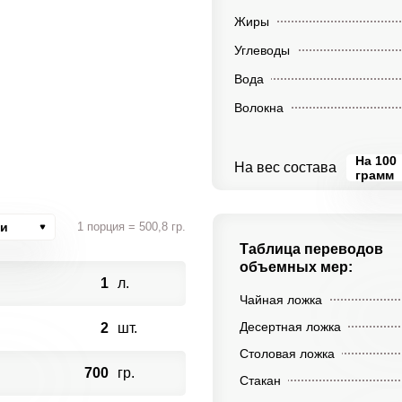
Жиры
Углеводы
Вода
Волокна
На 100
На вес состава
грамм
ии
1 порция = 500,8 гр.
Таблица переводов
объемных мер:
1
л.
Чайная ложка
Десертная ложка
2
шт.
Столовая ложка
700
гр.
Стакан