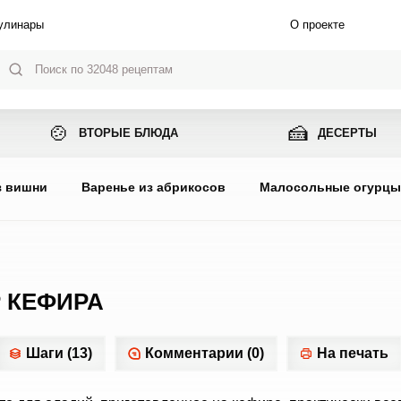
улинары
О проекте
🍲
🍰
ВТОРЫЕ БЛЮДА
ДЕСЕРТЫ
з вишни
Варенье из абрикосов
Малосольные огурц
 КЕФИРА
Шаги (13)
Комментарии (0)
На печать