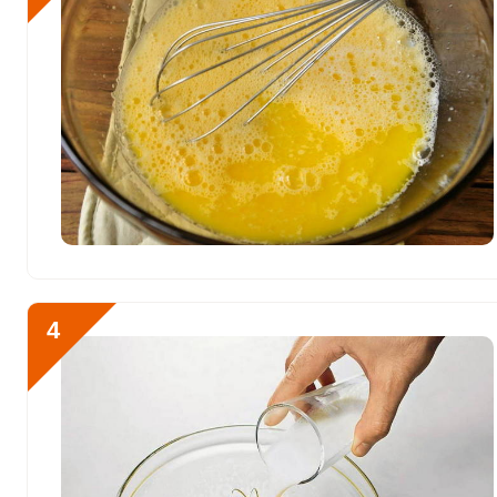
Йод
122.5 мкг
Кобальт
32.7 мкг
Литий
0
Марганец
4.1 мкг
Медь
939 мкг
Никель
15.4 мкг
Рубидий
0
4
Селен
85.8 мкг
Фтор
414.7 мкг
Хром
39.8 мкг