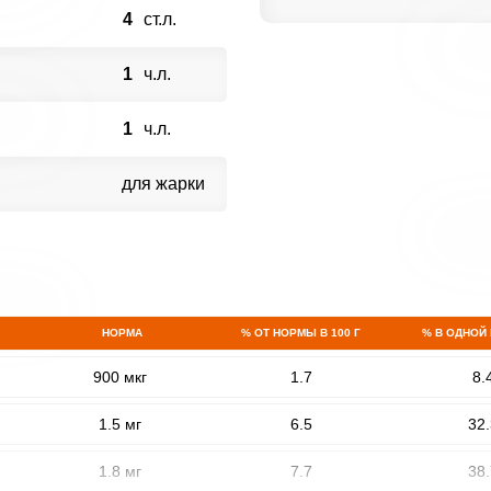
4
ст.л.
1
ч.л.
1
ч.л.
для жарки
НОРМА
% ОТ НОРМЫ В 100 Г
% В ОДНОЙ
900 мкг
1.7
8.
1.5 мг
6.5
32.
1.8 мг
7.7
38.