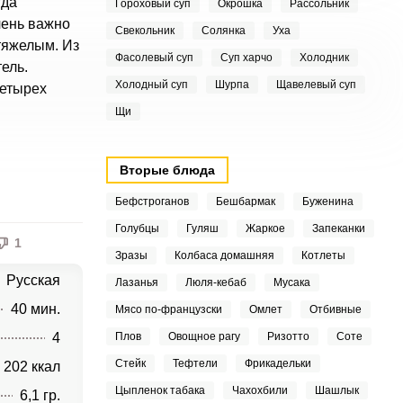
гда
Гороховый суп
Окрошка
Рассольник
чень важно
Свекольник
Солянка
Уха
тяжелым. Из
Фасолевый суп
Суп харчо
Холодник
ель.
Холодный суп
Шурпа
Щавелевый суп
четырех
Щи
Вторые блюда
Бефстроганов
Бешбармак
Буженина
Голубцы
Гуляш
Жаркое
Запеканки
1
Зразы
Колбаса домашняя
Котлеты
Русская
Лазанья
Люля-кебаб
Мусака
40 мин.
Мясо по-французски
Омлет
Отбивные
4
Плов
Овощное рагу
Ризотто
Соте
Стейк
Тефтели
Фрикадельки
202 ккал
Цыпленок табака
Чахохбили
Шашлык
6,1 гр.