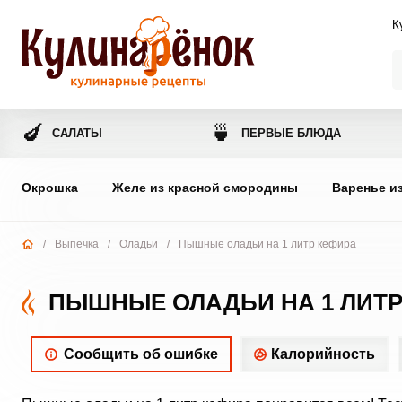
К
🍆
🍵
САЛАТЫ
ПЕРВЫЕ БЛЮДА
Окрошка
Желе из красной смородины
Варенье и
/
Выпечка
/
Оладьи
/
Пышные оладьи на 1 литр кефира
ПЫШНЫЕ ОЛАДЬИ НА 1 ЛИТР
Сообщить об ошибке
Калорийность