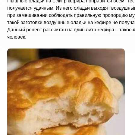
Пышные оладьи на 1 литр кефира понравится всем! Тест
получается удачным. Из него оладьи выходят воздушны
при замешивании соблюдать правильную пропорцию муки
такой заготовки воздушные оладьи на кефире не получат
Данный рецепт рассчитан на один литр кефира – такое 
человек.