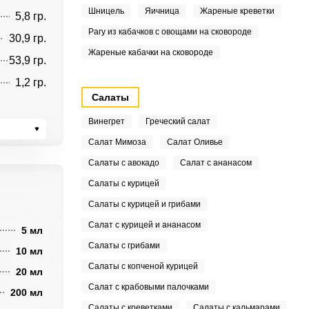
Шницель
Яичница
Жареные креветки
5,8 гр.
Рагу из кабачков с овощами на сковороде
30,9 гр.
Жареные кабачки на сковороде
53,9 гр.
1,2 гр.
Салаты
Винегрет
Греческий салат
Салат Мимоза
Салат Оливье
Салаты с авокадо
Салат с ананасом
Салаты с курицей
Салаты с курицей и грибами
Салат с курицей и ананасом
5 мл
Салаты с грибами
10 мл
Салаты с копченой курицей
20 мл
Салат с крабовыми палочками
200 мл
Салаты с креветками
Салаты с кальмарами