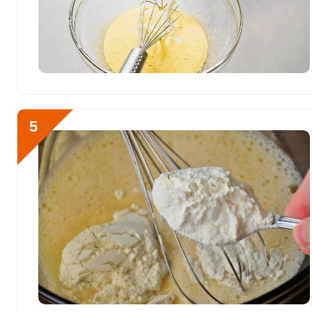
Цинк
10.2 мг
Бор
259 мкг
Ванадий
630 мкг
Молибден
155.1 мкг
5