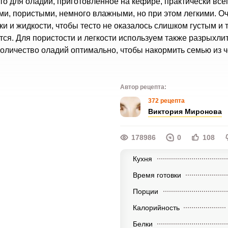
о для оладий, приготовленное на кефире, практически все
ми, пористыми, немного влажными, но при этом легкими. О
 и жидкости, чтобы тесто не оказалось слишком густым и 
ся. Для пористости и легкости используем также разрыхлит
количество оладий оптимально, чтобы накормить семью из 
Автор рецепта:
372 рецепта
Виктория Миронова
178986
0
108
Кухня
Время готовки
Порции
Калорийность
Белки