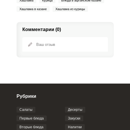
Хашлама
Курица
Блюда в афганском казане
Хашлама в казане
Хашлама из курицы
Комментарии (0)
Рубрики
Салаты
Десерты
Фото до 4 шт, до 5 mb
ПРИКРЕПИТЬ
Первые блюда
Закуски
Сообщить об ошибке
Вторые блюда
Напитки