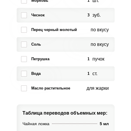
шт.
Морковь
1
зуб.
Чеснок
3
по вкусу
Перец черный молотый
по вкусу
Соль
пучок
Петрушка
1
ст.
Вода
1
для жарки
Масло растительное
Таблица переводов
объемных мер:
Чайная ложка
5 мл