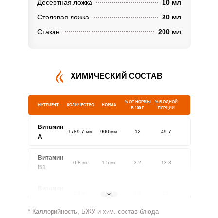
Десертная ложка
10 мл
Столовая ложка
20 мл
Стакан
200 мл
ХИМИЧЕСКИЙ СОСТАВ
% ОТ НОРМЫ
% В ОДНОЙ
НУТРИЕНТ
КОЛИЧЕСТВО
НОРМА
В 100 Г
ПОРЦИИ
Витамин
1789.7 мкг
900 мкг
12
49.7
A
Витамин
0.8 мг
1.5 мг
3.2
13.3
В1
Витамин
1.1 мг
1.8 мг
3.6
15
В2
* Каллорийность, БЖУ и хим. состав блюда