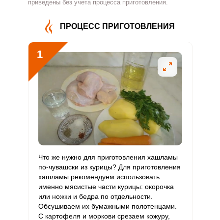
Витамин
приведены без учета процесса приготовления.
351.9 мг
500 мг
4.3
17.6
В4
ПРОЦЕСС ПРИГОТОВЛЕНИЯ
Витамин
4 мг
5 мг
4.9
20.1
В5
1
Витамин
3.2 мг
2 мг
9.8
40.5
В6
Витамин
92.2 мкг
400 мкг
1.4
5.8
В9
Витамин
2.4 мкг
3 мкг
4.8
20
В12
Витамин
Что же нужно для приготовления хашламы
77.7 мкг
90 мкг
5.2
21.6
С
по-чувашски из курицы? Для приготовления
хашламы рекомендуем использовать
именно мясистые части курицы: окорочка
Витамин
0
10 мкг
0
0
или ножки и бедра по отдельности.
D
Обсушиваем их бумажными полотенцами.
С картофеля и моркови срезаем кожуру,
Витамин