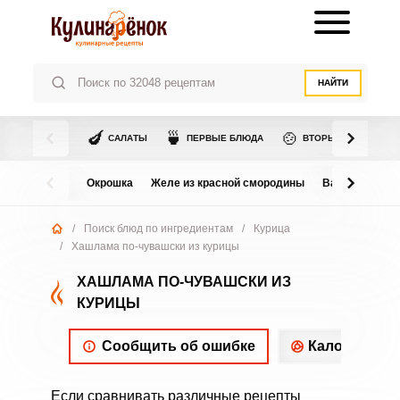
НАЙТИ
🍆
🍵
🍲
САЛАТЫ
ПЕРВЫЕ БЛЮДА
ВТОРЫЕ БЛЮДА
Окрошка
Желе из красной смородины
Варенье из в
/
Поиск блюд по ингредиентам
/
Курица
/
Хашлама по-чувашски из курицы
ХАШЛАМА ПО-ЧУВАШСКИ ИЗ
КУРИЦЫ
Сообщить об ошибке
Калорийнос
Если сравнивать различные рецепты