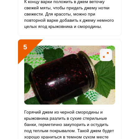
Ванадий
К концу варки положить в джем веточку
15.6 мкг
20 мкг
7.8
78
свежей мяты, чтобы придать джему нотки
свежести. Для красоты, можно при
Молибден
109.6 мкг
70 мкг
15.7
156.6
повторной варке добавить к джему немного
целых ягод крыжовника и смородины.
5
Горячий джем из черной смородины и
крыжовника разлить в сухие стерильные
банки, герметично закупорить и остудить
под теплым покрывалом. Такой джем будет
хорошо храниться в темном сухом месте