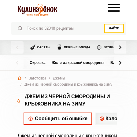
НАЙТИ
🍆
🍵
🍲
САЛАТЫ
ПЕРВЫЕ БЛЮДА
ВТОРЫЕ БЛЮДА
Окрошка
Желе из красной смородины
Варенье из в
/
Заготовки
/
Джемы
/
Джем из черной смородины и крыжовника на зиму
ДЖЕМ ИЗ ЧЕРНОЙ СМОРОДИНЫ И
КРЫЖОВНИКА НА ЗИМУ
Сообщить об ошибке
Калорийнос
Джем из черной смородины с крыжовником