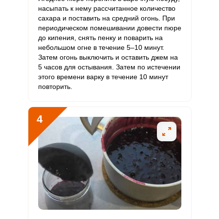
насыпать к нему рассчитанное количество
Литий
3.9 мкг
70 мкг
0.6
5.6
сахара и поставить на средний огонь. При
периодическом помешивании довести пюре
Марганец
1.9 мкг
2 мкг
9.5
94.6
до кипения, снять пенку и поварить на
небольшом огне в течение 5–10 минут.
Медь
780.6 мкг
1000 мкг
7.8
78.1
Затем огонь выключить и оставить джем на
5 часов для остывания. Затем по истечении
Никель
22.8 мкг
200 мкг
1.1
11.4
этого времени варку в течение 10 минут
повторить.
Рубидий
93.3 мкг
200 мкг
4.7
46.7
Селен
5.1 мкг
55 мкг
0.9
9.3
4
Фтор
187 мкг
4000 мкг
0.5
4.7
Хром
5.4 мкг
50 мкг
1.1
10.8
Цинк
0.7 мг
12 мг
0.6
5.5
Бор
198 мкг
1200 мкг
1.7
16.5