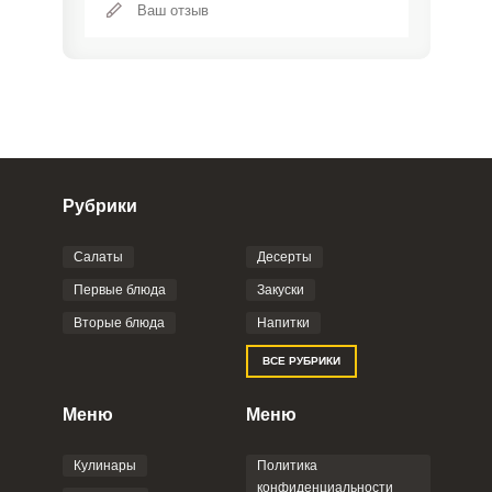
Рубрики
Салаты
Десерты
Фото до 4 шт, до 5 mb
ПРИКРЕПИТЬ
Первые блюда
Закуски
Вторые блюда
Напитки
Отправляя эту форму, вы соглашаетесь с
ВСЕ РУБРИКИ
Правилами сайта
,
Политикой
конфиденциальности
,
Политикой обработки
персональных данных
и
Пользовательским
Меню
Меню
соглашением
.
Кулинары
Политика
конфиденциальности