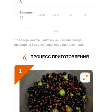
A
Витамин
0.1 мг
1.5 мг
0.8
8
В1
Витамин
0.2 мг
1.8 мг
1
10
В2
* Каллорийность, БЖУ и хим. состав блюда
Витамин
приведены без учета процесса приготовления.
163.2 мг
500 мг
3.3
32.6
В4
ПРОЦЕСС ПРИГОТОВЛЕНИЯ
Витамин
2.1 мг
5 мг
4.1
41.2
В5
1
Витамин
0.5 мг
2 мг
2.4
24
В6
Витамин
30 мкг
400 мкг
0.8
7.5
В9
Витамин
0
3 мкг
0
0